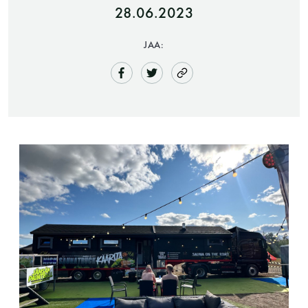
28.06.2023
JAA:
Saunatalo on avoinna
myös helatorstaina
-Naisten päivät ovat maanantai ja
torstai
-Miesten päivät tiistai, keskiviikko,