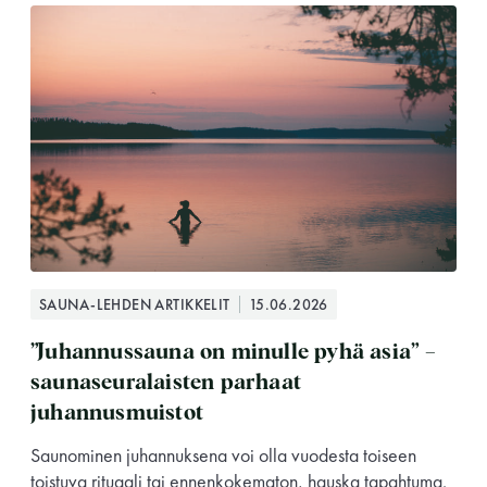
SAUNA-LEHDEN ARTIKKELIT
15.06.2026
”Juhannussauna on minulle pyhä asia” –
saunaseuralaisten parhaat
juhannusmuistot
Saunominen juhannuksena voi olla vuodesta toiseen
toistuva rituaali tai ennenkokematon, hauska tapahtuma.