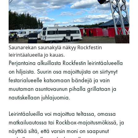
Y-tunnus: 0116872-9
Tietosuojaseloste
YHTEYSTIEDOT
Saunarekan saunakylä näkyy Rockfestin
leirintäalueella jo kauas.
Perjantaina alkuillasta Rockfestin leirintäalueella
on hiljaista. Suurin osa majoittujista on siirtynyt
Saunaseuran tarkoitus
festarialueelle katsomaan bändejä ja vain
muutaman asuntovaunun pihalla grillataan ja
Suomen Saunaseura vaalii perinteisiä, kohteliaita
nautiskellaan juhlajuomia.
saunomistapoja, joiden perustana on toisten
saunarauhan kunnioittaminen. Seura vaalii
Leirintäalueilla voi majoittua teltassa, omassa
saunakulttuuria ja pyrkii kehittämään suomalaista
matkailuautossa tai Rockbox-majoitusmökissä, ja
saunaa ja edistämään sitä koskevaa tutkimusta.
näyttää siltä, että varsin moni on saapunut