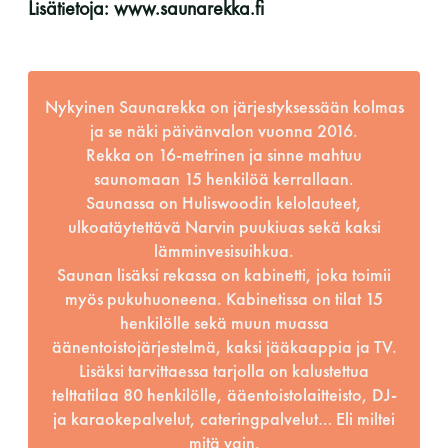
Lisätietoja: www.saunarekka.fi
Nykyinen Saunarekka on järjestyksessään kolmas
ja se näki päivänvalon vuonna 2016.
Rekka on 16-metrinen ja sinne mahtuu
saunomaan 15 henkilöä kerrallaan.
Saunassa on Huliswoodin kelolauteet,
ulkoatäytettävä Narvin puukiuas sekä kaksi
lämminvesisuihkua.
Saunan lisäksi rekassa on kabinetti, joka toimii
myös pukuhuoneena. Kabinetissa on tilat 15
henkilölle sekä muun muassa
äänentoistojärjestelmä, kaksi jääkaappia ja TV.
Lisäksi tarvittaessa tarjolla on kalustettua
telttatilaa 80 henkilölle, ääentoistolaitteisto, DJ-
ja karaokepalvelut, cateringpalvelut… Eli miltei
mitä vain.