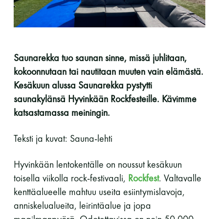
perjantai ja lauantai
-Kuukauden ensimmäinen lauantai on on
jaettu lauantai
Saunarekka tuo saunan sinne, missä juhlitaan,
kokoonnutaan tai nautitaan muuten vain elämästä.
Kesäkuun alussa Saunarekka pystytti
saunakylänsä Hyvinkään Rockfesteille. Kävimme
katsastamassa meiningin.
Hinnasto
Teksti ja kuvat: Sauna-lehti
Jäsen
12 €
Hyvinkään lentokentälle on noussut kesäkuun
toisella viikolla rock-festivaali,
Rockfest
. Valtavalle
Vieras jäsenen seurassa
25 €
kenttäalueelle mahtuu useita esiintymislavoja,
Jäsenen lapsi 7-18 v.
6 €
anniskelualueita, leirintäalue ja jopa
Lapsi alle 7 v.
ilmainen
maailmanpyörä. Odotettavissa on noin 50 000