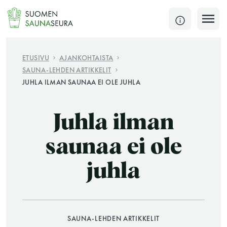
Siirry
sisältöön
SULJE
ETUSIVU
AJANKOHTAISTA
SAUNA-LEHDEN ARTIKKELIT
Jokaisen kuun 1. lauantai on jaettu ja jokaisen kuun
JUHLA ILMAN SAUNAA EI OLE JUHLA
1. maanantai huoltomaanantai
KATSO TARKEMMAT AUKIOLOAJAT
Juhla ilman
HAE
saunaa ei ole
JÄSENSIVUT
juhla
SAUNA-LEHDEN ARTIKKELIT