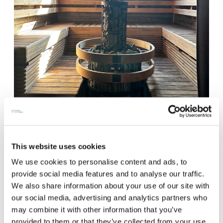
This website uses cookies
Saunarekassa on Huliswoodin kelolauteet ja
We use cookies to personalise content and ads, to
ulkoatäytettävä Narvin puukiuas.
provide social media features and to analyse our traffic.
Tämän kesän Nenonen ja rekka kiertävät Suomea
We also share information about your use of our site with
erilaisissa tapahtumissa ja festareilla. Ohjelmassa
our social media, advertising and analytics partners who
on ainakin Iskelmä
Himoksen Juhannus, Iskelmä
may combine it with other information that you’ve
Festivaali
Jämsässä,
Powertruck Show
provided to them or that they’ve collected from your use