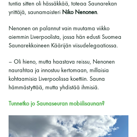
tuntia sitten oli hässäkkää, toteaa Saunarekan
yrittäjä, saunamaisteri
Niko Nenonen
.
Nenonen on palannut vain muutama viikko
aiemmin Liverpoolista, jossa hän edusti Suomea
Saunarekkoineen Käärijän viisudelegaatiossa.
– Oli hieno, mutta haastava reissu, Nenonen
naurahtaa ja innostuu kertomaan, millaisia
kohtaamisia Liverpoolissa koettiin. Sauna
hämmästyttää, mutta yhdistää ihmisiä.
Tunnetko jo Saunaseuran mobiilisaunan?