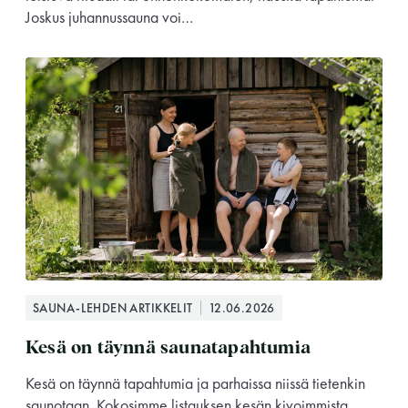
Joskus juhannussauna voi…
SAUNA-LEHDEN ARTIKKELIT
12.06.2026
Kesä on täynnä saunatapahtumia
Kesä on täynnä tapahtumia ja parhaissa niissä tietenkin
saunotaan. Kokosimme listauksen kesän kivoimmista