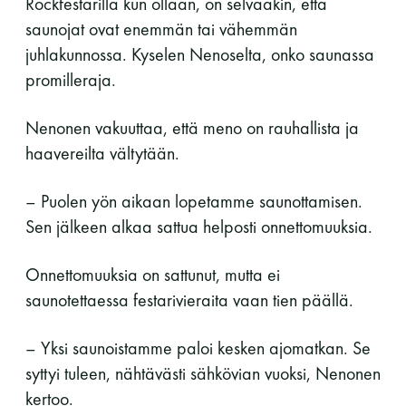
Rockfestarilla kun ollaan, on selvääkin, että
saunojat ovat enemmän tai vähemmän
juhlakunnossa. Kyselen Nenoselta, onko saunassa
promilleraja.
Nenonen vakuuttaa, että meno on rauhallista ja
haavereilta vältytään.
– Puolen yön aikaan lopetamme saunottamisen.
Sen jälkeen alkaa sattua helposti onnettomuuksia.
Onnettomuuksia on sattunut, mutta ei
saunotettaessa festarivieraita vaan tien päällä.
– Yksi saunoistamme paloi kesken ajomatkan. Se
syttyi tuleen, nähtävästi sähkövian vuoksi, Nenonen
kertoo.