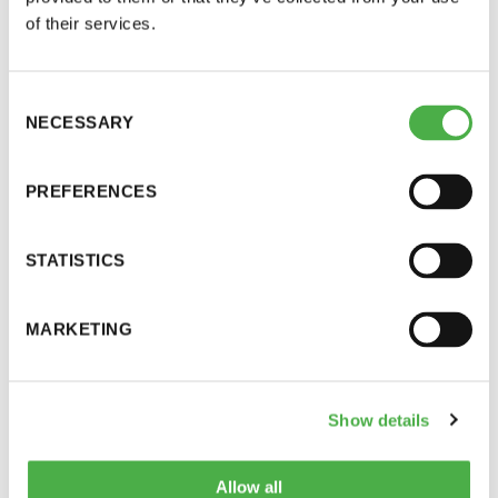
Alahärmässä sekä lukuisia pienempiä tapahtumia
of their services.
ja yksityistilaisuuksia.
Consent
NECESSARY
Selection
PREFERENCES
STATISTICS
MARKETING
Show details
Allow all