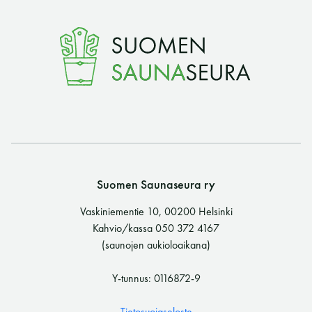
Y-tunnus: 0116872-9
Tietosuojaseloste
YHTEYSTIEDOT
Saunaseuran tarkoitus
Suomen Saunaseura ry
Vaskiniementie 10, 00200 Helsinki
Suomen Saunaseura vaalii perinteisiä, kohteliaita
Kahvio/kassa 050 372 4167
saunomistapoja, joiden perustana on toisten
(saunojen aukioloaikana)
saunarauhan kunnioittaminen. Seura vaalii
saunakulttuuria ja pyrkii kehittämään suomalaista
Y-tunnus: 0116872-9
saunaa ja edistämään sitä koskevaa tutkimusta.
Tietosuojaseloste