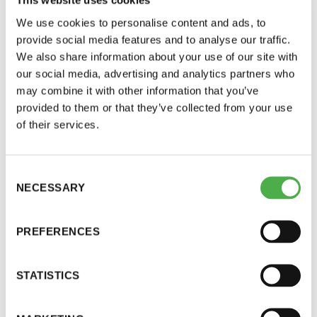
This website uses cookies
Suomalaisen saunayhteisön tavoitteena on tehdä
perjantai ja lauantai
We use cookies to personalise content and ads, to
suomalaisen saunan päivästä vakiintunut
provide social media features and to analyse our traffic.
liputuspäivä. Tavoitteeseen pyritään Saunan Päivä
-Kuukauden ensimmäinen lauantai on on
We also share information about your use of our site with
-kansalaisadressin avulla.
jaettu lauantai
our social media, advertising and analytics partners who
may combine it with other information that you’ve
provided to them or that they’ve collected from your use
Adressille on kertynyt jo jonkin verran
of their services.
allekirjoituksia, mutta tilastot kuitenkin osoittavat,
että monen saunaseuralaisenkin allekirjoitus vielä
puuttuu! Jos et ole vielä allekirjoittanut, niin tee se
Consent
Hinnasto
NECESSARY
viimeistään nyt klikkaamalla alta löytyvää
Selection
painiketta. Kehota ihmeessä myös kaverisi ja
Jäsen
12 €
perheesikin allekirjoittamaan!
PREFERENCES
Vieras jäsenen seurassa
25 €
[themify_button text=”#1124cf”
STATISTICS
Jäsenen lapsi 7-18 v.
6 €
link=”http://saunanpaiva.fi/”]ALLEKIRJOITA
ADRESSI TÄÄLLÄ[/themify_button]
Lapsi alle 7 v.
ilmainen