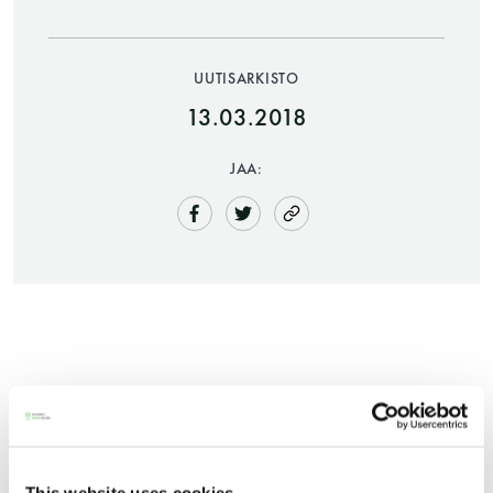
UUTISARKISTO
13.03.2018
JAA:
Saunatalo on avoinna
myös helatorstaina
-Naisten päivät ovat maanantai ja
torstai
Saunan päivää vietetään aina kesäkuun toisena
lauantaina, tänä vuonna 9. kesäkuuta.
-Miesten päivät tiistai, keskiviikko,