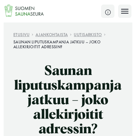
Siirry
sisältöön
SULJE
ETUSIVU
AJANKOHTAISTA
UUTISARKISTO
SAUNAN LIPUTUSKAMPANJA JATKUU – JOKO
ALLEKIRJOITIT ADRESSIN?
Jokaisen kuun 1. lauantai on jaettu ja jokaisen kuun
1. maanantai huoltomaanantai
Saunan
KATSO TARKEMMAT AUKIOLOAJAT
HAE
liputuskampanja
JÄSENSIVUT
jatkuu – joko
allekirjoitit
adressin?