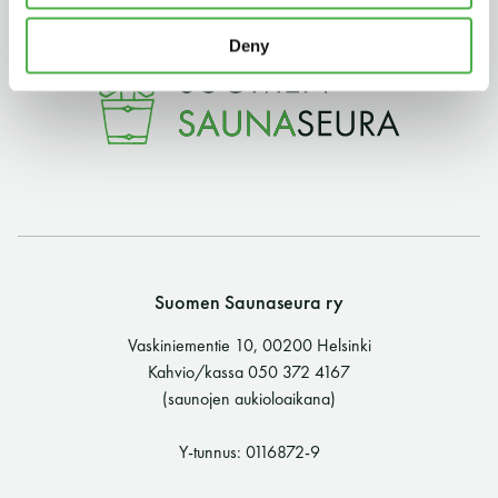
11 saunomiskerran kortti
120€
Deny
3kk kortti - M / N
275€ / 115€
Vuosikortti - M / N
695€ / 275€
Suomen Saunaseura ry
Vaskiniementie 10, 00200 Helsinki
Kahvio/kassa 050 372 4167
Suomen Saunaseura ry
(saunojen aukioloaikana)
Vaskiniementie 10, 00200 Helsinki
Y-tunnus: 0116872-9
Kahvio/kassa 050 372 4167
(saunojen aukioloaikana)