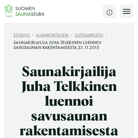
Siirry
sisältöön
SULJE
ETUSIVU
AJANKOHTAISTA
UUTISARKISTO
SAUNAKIRJAILIJA JUHA TELKKINEN LUENNOI
SAVUSAUNAN RAKENTAMISESTA 23.11.2015
Jokaisen kuun 1. lauantai on jaettu ja jokaisen kuun
1. maanantai huoltomaanantai
Saunakirjailija
KATSO TARKEMMAT AUKIOLOAJAT
HAE
Juha Telkkinen
JÄSENSIVUT
luennoi
savusaunan
rakentamisesta