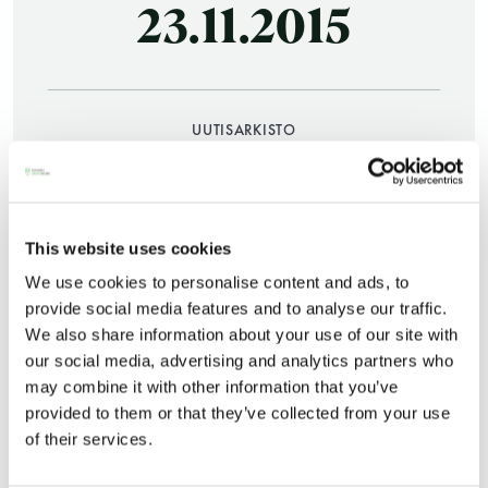
23.11.2015
UUTISARKISTO
16.09.2015
JAA:
Saunatalo on avoinna
This website uses cookies
We use cookies to personalise content and ads, to
myös helatorstaina
provide social media features and to analyse our traffic.
We also share information about your use of our site with
our social media, advertising and analytics partners who
-Naisten päivät ovat maanantai ja
may combine it with other information that you’ve
provided to them or that they’ve collected from your use
torstai
of their services.
Saunaseuran jäsen ja saunakirjailija Juha
Telkkinen luennoi savusaunan rakentamisesta
-Miesten päivät tiistai, keskiviikko,