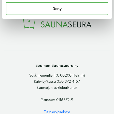
11 saunomiskerran kortti
120€
Deny
3kk kortti - M / N
275€ / 115€
Vuosikortti - M / N
695€ / 275€
Suomen Saunaseura ry
Vaskiniementie 10, 00200 Helsinki
Kahvio/kassa 050 372 4167
Suomen Saunaseura ry
(saunojen aukioloaikana)
Vaskiniementie 10, 00200 Helsinki
Y-tunnus: 0116872-9
Kahvio/kassa 050 372 4167
(saunojen aukioloaikana)
Tietosuojaseloste