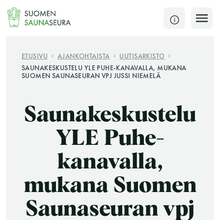
Siirry
sisältöön
SULJE
ETUSIVU
AJANKOHTAISTA
UUTISARKISTO
SAUNAKESKUSTELU YLE PUHE-KANAVALLA, MUKANA
SUOMEN SAUNASEURAN VPJ JUSSI NIEMELÄ
Jokaisen kuun 1. lauantai on jaettu ja jokaisen kuun
1. maanantai huoltomaanantai
Saunakeskustelu
KATSO TARKEMMAT AUKIOLOAJAT
HAE
YLE Puhe-
JÄSENSIVUT
kanavalla,
mukana Suomen
Saunaseuran vpj