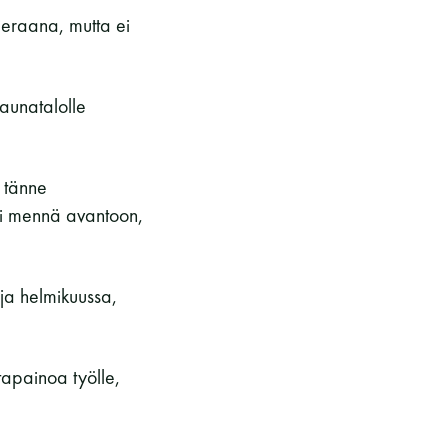
ieraana, mutta ei
aunatalolle
 tänne
äisi mennä avantoon,
 ja helmikuussa,
tapainoa työlle,