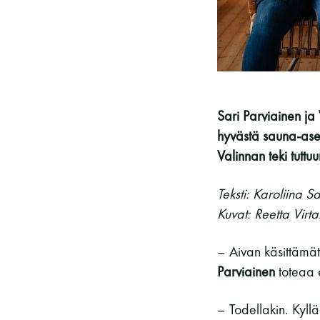
Vieras jäsenen seurassa
25 €
Jäsenen lapsi 7-18 v.
6 €
Lapsi alle 7 v.
ilmainen
11 saunomiskerran kortti
120€
Sari Parviainen ja
3kk kortti - M / N
275€ / 115€
hyvästä sauna-asen
Vuosikortti - M / N
695€ / 275€
Valinnan teki tutt
Teksti: Karoliina S
Kuvat: Reetta Virt
– Aivan käsittämä
Parviainen
toteaa 
– Todellakin. Kyll