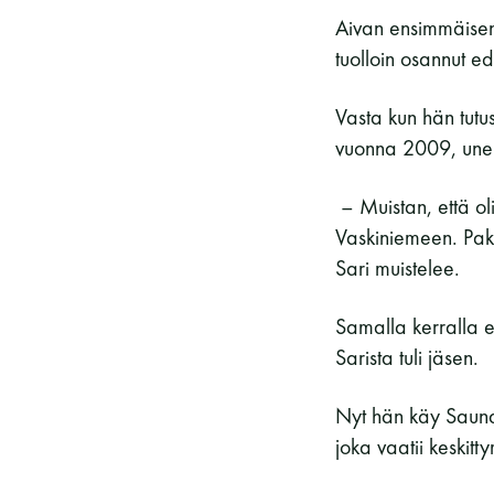
Aivan ensimmäisen
tuolloin osannut e
Vasta kun hän tutu
vuonna 2009, unelm
– Muistan, että o
Vaskiniemeen. Pakka
Sari muistelee.
Samalla kerralla e
Sarista tuli jäsen.
Nyt hän käy Saunat
joka vaatii keskitty