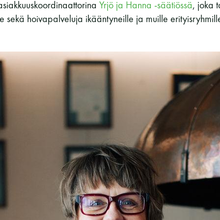
asiakkuuskoordinaattorina
Yrjö ja Hanna -säätiössä
, joka 
le sekä hoivapalveluja ikääntyneille ja muille erityisryhmille