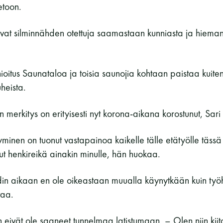
toon.
vat silminnähden otettuja saamastaan kunniasta ja hiema
.
nnioitus Saunataloa ja toisia saunojia kohtaan paistaa kuiten
heista.
n merkitys on erityisesti nyt korona-aikana korostunut, Sari
minen on tuonut vastapainoa kaikelle tälle etätyölle täss
t henkireikä ainakin minulle, hän huokaa.
in aikaan en ole oikeastaan muualla käynytkään kuin työ
taa.
n eivät ole saaneet tunnelmaa latistumaan. – Olen niin kiito