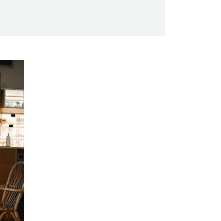
Saunaseuran tarkoitus
Suomen Saunaseura vaalii perinteisiä,