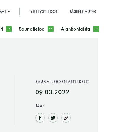
OMI
YHTEYSTIEDOT
JÄSENSIVUT
SULJE
ti
Saunatietoa
Ajankohtaista
JÄSENSIVUT
SAUNA-LEHDEN ARTIKKELIT
09.03.2022
JAA: