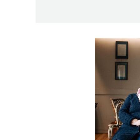
-Miesten päivät tiistai, keskiviikko,
perjantai ja lauantai
-Kuukauden ensimmäinen lauantai on
on jaettu lauantai
Hinnasto
Jäsen
12 €