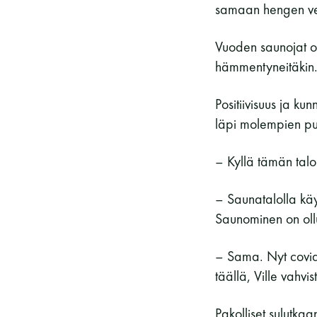
samaan hengen ve
Vuoden saunojat o
hämmentyneitäkin
Positiivisuus ja ku
läpi molempien pu
– Kyllä tämän talo
– Saunatalolla käy
Saunominen on ollu
– Sama. Nyt covid
täällä, Ville vahvis
Pakolliset sulutkaa