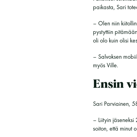
paikasta, Sari tot
– Olen niin kiitoll
pystyttiin pitämää
oli olo kuin olisi k
– Salvoksen mobiil
myös Ville.
Ensin vi
Sari Parviainen, 5
– Liityin jäsenek
soiton, että minut 