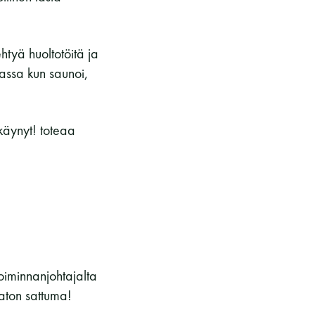
ehtyä huoltotöitä ja
nassa kun saunoi,
käynyt! toteaa
oiminnanjohtajalta
maton sattuma!