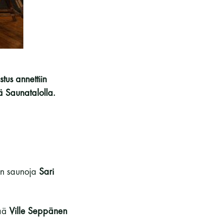
kohteliaita saunomistapoja, joiden
perustana on toisten saunarauhan
kunnioittaminen. Seura vaalii
saunakulttuuria ja pyrkii kehittämään
suomalaista saunaa ja edistämään sitä
koskevaa tutkimusta.
tus annettiin
ä Saunatalolla.
LUE LISÄÄ
en saunoja
Sari
sää
Ville Seppänen