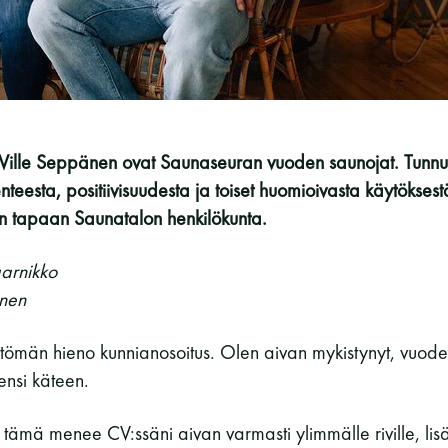
Vaskiniementie 10, 00200 Helsinki
Kahvio/kassa 050 372 4167
(saunojen aukioloaikana)
Y-tunnus: 0116872-9
 Ville Seppänen ovat Saunaseuran vuoden saunojat. Tunnus
Tietosuojaseloste
teesta, positiivisuudesta ja toiset huomioivasta käytöksest
uun tapaan Saunatalon henkilökunta.
YHTEYSTIEDOT
aarnikko
anen
ttömän hieno kunnianosoitus. Olen aivan mykistynyt, vuod
ensi käteen.
ä tämä menee CV:ssäni aivan varmasti ylimmälle riville, li