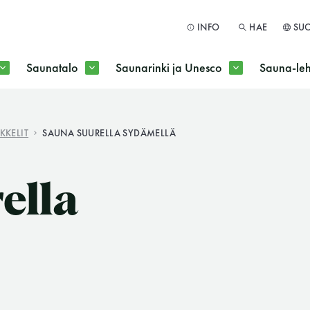
INFO
HAE
SU
Saunatalo
Saunarinki ja Unesco
Sauna-leh
a jokaisen kuun 1. maanantai huoltomaanantai
KKELIT
SAUNA SUURELLA SYDÄMELLÄ
HAE
ella