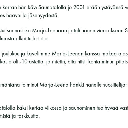
 kerran hän kävi Saunatalolla jo 2001 erään ystävänsä v
des haaveilla jäsenyydestä.
stui saunasisko Marja-Leenaan ja tuli hänen vieraakseen S
asta alkoi tulla totta.
li joulukuu ja kävelimme Marja-Leenan kanssa mäkeä alas
sta oli -10 astetta, ja mietin, että hitsi, kohta minun pit
mäntänä toiminut Marja-Leena hankki hänelle suosittelijat
alolla kaksi kertaa viikossa ja saunominen tuo hyvää vas
mistä ja tarkkuutta.