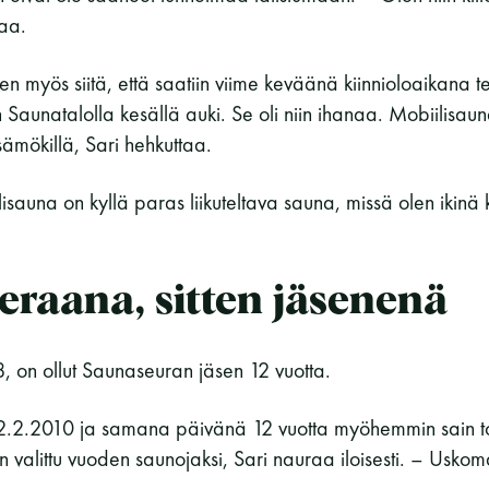
eaa.
inen myös siitä, että saatiin viime keväänä kiinnioloaikana t
n Saunatalolla kesällä auki. Se oli niin ihanaa. Mobiilisau
esämökillä, Sari hehkuttaa.
isauna on kyllä paras liikuteltava sauna, missä olen ikinä 
eraana, sitten jäsenenä
8, on ollut Saunaseuran jäsen 12 vuotta.
si 2.2.2010 ja samana päivänä 12 vuotta myöhemmin sain t
on valittu vuoden saunojaksi, Sari nauraa iloisesti. – Usko