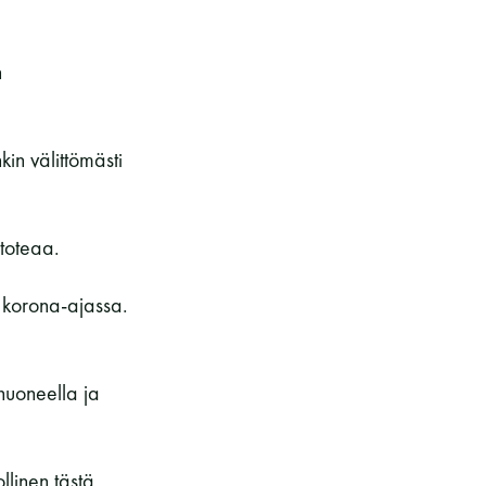
n
kin välittömästi
 toteaa.
ä korona-ajassa.
huoneella ja
llinen tästä