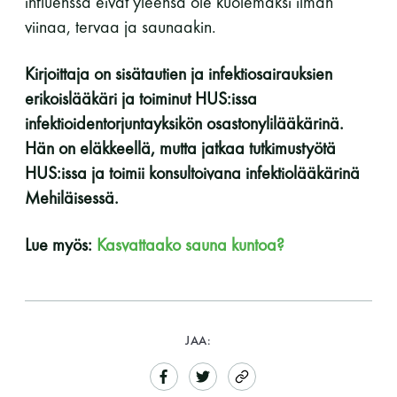
influenssa eivät yleensä ole kuolemaksi ilman
viinaa, tervaa ja saunaakin.
Kirjoittaja on sisätautien ja infektiosairauksien
erikoislääkäri ja toiminut HUS:issa
infektioidentorjuntayksikön osastonylilääkärinä.
Hän on eläkkeellä, mutta jatkaa
tutkimustyötä
HUS:issa ja toimii konsultoivana infektiolääkärinä
Mehiläisessä.
Lue myös:
Kasvattaako sauna kuntoa?
JAA: