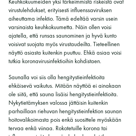
Keuhkokuumeiden yksi tärkeimmistä riskeistä ovat
virustulehdukset, erityisesti influenssaviruksen
aiheuttama infektio. Tämä edeltää varsin usein
varsinaista keuhkokuumetta. Näin ollen voisi
ajatella, että runsas saunominen ja hyvä kunto
voisivat suojata myös virustaudeilta. Tieteellinen
näyttö asiasta kuitenkin puuttuu. Ehkä asiaa voisi
tutkia koronavirusinfektioihin kohdistaen.
Saunalla voi siis olla hengitystieinfektioita
ehkäisevä vaikutus. Mitään näyttöä ei ainakaan
ole siitä, että sauna lisäisi hengitystieinfektioita.
Nykytietämyksen valossa jättäisin kuitenkin
parhaillaan riehuvan hengitystieinfektion saunan
hoitovalikoimasta pois enkä suosittele myöskään
tervaa enkä viinaa. Rokotetuille korona tai