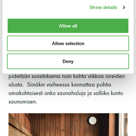
ajan.
Show details
Jos oireet jatkuvat pitempään, niin vasta kahden
vuorokauden oireettomuus lopettaa varotoimet ja
Allow all
sitä voisi pitää hyvänä ohjeena myös saunomiseen
muiden kanssa. Vakavammin sairastuneella,
Allow selection
esimerkiksi sairaalahoitoon koronavirusinfektion
takia joutuneella henkilöllä eristysvarotoimien
Deny
suositellaan kestävän pitempään, yleensä
pidetään suosituksena noin kahta viikkoa oireiden
alusta. Siinäkin vaiheessa kannattaa pohtia
omakohtaisesti onko saunahaluja ja salliiko kunto
saunomisen.