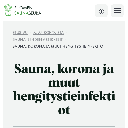
Siirry
sisältöön
SULJE
ETUSIVU
AJANKOHTAISTA
SAUNA-LEHDEN ARTIKKELIT
Jokaisen kuun 1. lauantai on jaettu ja jokaisen kuun
SAUNA, KORONA JA MUUT HENGITYSTIEINFEKTIOT
1. maanantai huoltomaanantai
KATSO TARKEMMAT AUKIOLOAJAT
Sauna, korona ja
HAE
muut
JÄSENSIVUT
hengitystieinfekti
ot