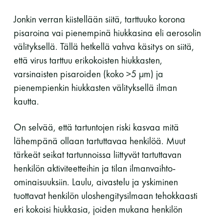
Jonkin verran kiistellään siitä, tarttuuko korona
pisaroina vai pienempinä hiukkasina eli aerosolin
välityksellä. Tällä hetkellä vahva käsitys on siitä,
että virus tarttuu erikokoisten hiukkasten,
varsinaisten pisaroiden (koko >5 µm) ja
pienempienkin hiukkasten välityksellä ilman
kautta.
On selvää, että tartuntojen riski kasvaa mitä
lähempänä ollaan tartuttavaa henkilöä. Muut
tärkeät seikat tartunnoissa liittyvät tartuttavan
henkilön aktiviteetteihin ja tilan ilmanvaihto-
ominaisuuksiin. Laulu, aivastelu ja yskiminen
tuottavat henkilön uloshengitysilmaan tehokkaasti
eri kokoisi hiukkasia, joiden mukana henkilön