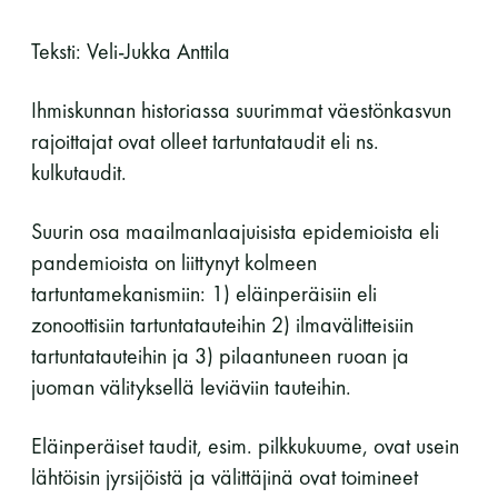
11 saunomiskerran kortti
120€
Teksti: Veli-Jukka Anttila
3kk kortti - M / N
275€ / 115€
Ihmiskunnan historiassa suurimmat väestönkasvun
Vuosikortti - M / N
695€ / 275€
rajoittajat ovat olleet tartuntataudit eli ns.
kulkutaudit.
Suurin osa maailmanlaajuisista epidemioista eli
pandemioista on liittynyt kolmeen
tartuntamekanismiin: 1) eläinperäisiin eli
zonoottisiin tartuntatauteihin 2) ilmavälitteisiin
tartuntatauteihin ja 3) pilaantuneen ruoan ja
Suomen Saunaseura ry
juoman välityksellä leviäviin tauteihin.
Vaskiniementie 10, 00200 Helsinki
Eläinperäiset taudit, esim. pilkkukuume, ovat usein
Kahvio/kassa 050 372 4167
lähtöisin jyrsijöistä ja välittäjinä ovat toimineet
(saunojen aukioloaikana)