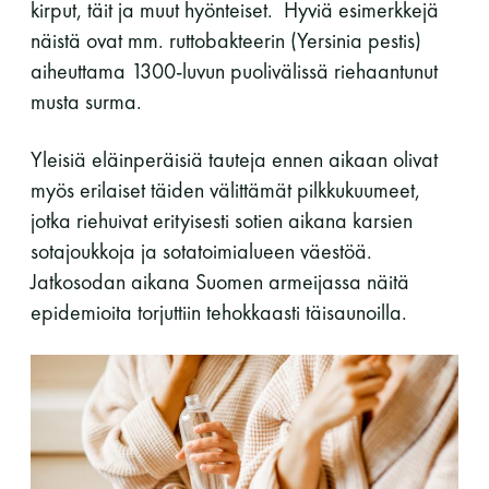
kirput, täit ja muut hyönteiset. Hyviä esimerkkejä
Y-tunnus: 0116872-9
näistä ovat mm. ruttobakteerin (Yersinia pestis)
aiheuttama 1300-luvun puolivälissä riehaantunut
Tietosuojaseloste
musta surma.
YHTEYSTIEDOT
Yleisiä eläinperäisiä tauteja ennen aikaan olivat
myös erilaiset täiden välittämät pilkkukuumeet,
jotka riehuivat erityisesti sotien aikana karsien
sotajoukkoja ja sotatoimialueen väestöä.
Saunaseuran tarkoitus
Jatkosodan aikana Suomen armeijassa näitä
epidemioita torjuttiin tehokkaasti täisaunoilla.
Suomen Saunaseura vaalii perinteisiä, kohteliaita
saunomistapoja, joiden perustana on toisten
saunarauhan kunnioittaminen. Seura vaalii
saunakulttuuria ja pyrkii kehittämään suomalaista
saunaa ja edistämään sitä koskevaa tutkimusta.