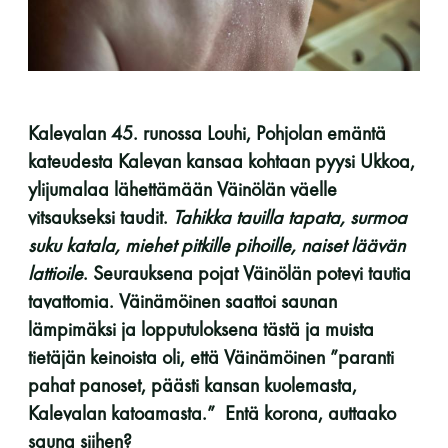
perjantai ja lauantai
-Kuukauden ensimmäinen lauantai on on
jaettu lauantai
Kalevalan 45. runossa Louhi, Pohjolan emäntä
kateudesta Kalevan kansaa kohtaan pyysi Ukkoa,
ylijumalaa lähettämään Väinölän väelle
vitsaukseksi taudit.
Tahikka tauilla tapata, surmoa
suku katala, miehet pitkille pihoille, naiset läävän
Hinnasto
lattioile
. Seurauksena pojat Väinölän potevi tautia
tavattomia. Väinämöinen saattoi saunan
Jäsen
12 €
lämpimäksi ja lopputuloksena tästä ja muista
tietäjän keinoista oli, että Väinämöinen ”paranti
Vieras jäsenen seurassa
25 €
pahat panoset, päästi kansan kuolemasta,
Jäsenen lapsi 7-18 v.
6 €
Kalevalan katoamasta.” Entä korona, auttaako
sauna siihen?
Lapsi alle 7 v.
ilmainen