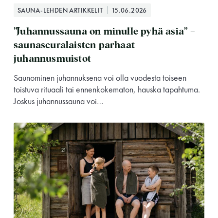
SAUNA-LEHDEN ARTIKKELIT
15.06.2026
”Juhannussauna on minulle pyhä asia” –
saunaseuralaisten parhaat
juhannusmuistot
Saunominen juhannuksena voi olla vuodesta toiseen
toistuva rituaali tai ennenkokematon, hauska tapahtuma.
Joskus juhannussauna voi…