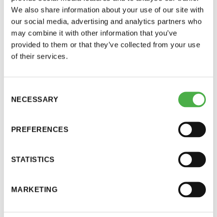
We also share information about your use of our site with
Milloin koronaan sairastunut voi sitten mennä
our social media, advertising and analytics partners who
saunaan? Kun oma vointi on kohentunut ja
may combine it with other information that you’ve
pahimmat oireet ovat poissa tai selvästi
provided to them or that they’ve collected from your use
lieventyneet, niin ainakin yksinsaunomista voi
of their services.
kokeilla, jos haluja on.
Consent
Koronavirus tarttuu yleensä sairastuneesta noin 1–
NECESSARY
Selection
2 vuorokautta ennen oireiden alkua ja tartuttavuus
eli viruksen erittyminen hengitysteistä jatkuu noin
PREFERENCES
5–10 vuorokautta oireiden alusta. Terveyden ja
hyvinvoinnin laitoksen ohjeiden (8.9.2022)
STATISTICS
perusteella ns. eristystoimet voidaan lieväoireisen
koronavirus infektion sairastaneella henkilöllä
lopettaa, kun oireiden alusta on kulunut 5
MARKETING
vuorokautta ja henkilö on ollut oireeton 48 tunnin