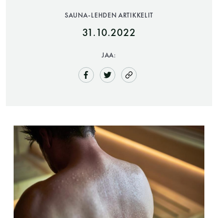
SAUNA-LEHDEN ARTIKKELIT
31.10.2022
JAA:
Saunatalo on avoinna
myös helatorstaina
-Naisten päivät ovat maanantai ja
torstai
-Miesten päivät tiistai, keskiviikko,