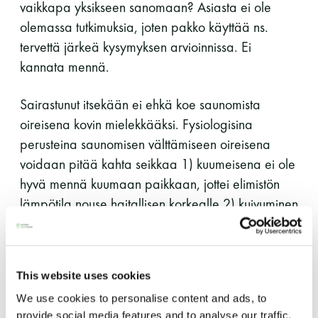
vaikkapa yksikseen sanomaan? Asiasta ei ole
olemassa tutkimuksia, joten pakko käyttää ns.
tervettä järkeä kysymyksen arvioinnissa. Ei
kannata mennä.
Sairastunut itsekään ei ehkä koe saunomista
oireisena kovin mielekkääksi. Fysiologisina
perusteina saunomisen välttämiseen oireisena
voidaan pitää kahta seikkaa 1) kuumeisena ei ole
hyvä mennä kuumaan paikkaan, jottei elimistön
lämpötila nouse haitallisen korkealle 2) kuivuminen
voi lisätä koronan komplikaatioita, muun muassa
lisääntynyttä riskiä verihyytymien muodostumiseen.
Toki sairastuneenkin kannattaa huolehti
This website uses cookies
puhtaudesta, mutta silloin sopivan lämpöinen
We use cookies to personalise content and ads, to
suihku riittänee.
provide social media features and to analyse our traffic.