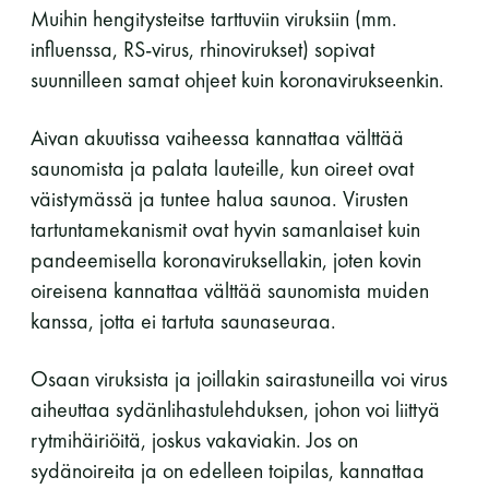
Muihin hengitysteitse tarttuviin viruksiin (mm.
influenssa, RS-virus, rhinovirukset) sopivat
suunnilleen samat ohjeet kuin koronavirukseenkin.
Aivan akuutissa vaiheessa kannattaa välttää
saunomista ja palata lauteille, kun oireet ovat
väistymässä ja tuntee halua saunoa. Virusten
tartuntamekanismit ovat hyvin samanlaiset kuin
pandeemisella koronaviruksellakin, joten kovin
oireisena kannattaa välttää saunomista muiden
kanssa, jotta ei tartuta saunaseuraa.
Osaan viruksista ja joillakin sairastuneilla voi virus
aiheuttaa sydänlihastulehduksen, johon voi liittyä
rytmihäiriöitä, joskus vakaviakin. Jos on
sydänoireita ja on edelleen toipilas, kannattaa