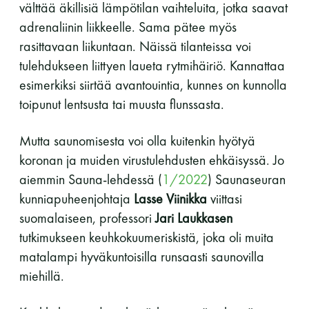
välttää äkillisiä lämpötilan vaihteluita, jotka saavat
adrenaliinin liikkeelle. Sama pätee myös
rasittavaan liikuntaan. Näissä tilanteissa voi
tulehdukseen liittyen laueta rytmihäiriö. Kannattaa
esimerkiksi siirtää avantouintia, kunnes on kunnolla
toipunut lentsusta tai muusta flunssasta.
Mutta saunomisesta voi olla kuitenkin hyötyä
koronan ja muiden virustulehdusten ehkäisyssä. Jo
aiemmin Sauna-lehdessä (
1/2022
) Saunaseuran
kunniapuheenjohtaja
Lasse Viinikka
viittasi
suomalaiseen, professori
Jari Laukkasen
tutkimukseen keuhkokuumeriskistä, joka oli muita
matalampi hyväkuntoisilla runsaasti saunovilla
miehillä.