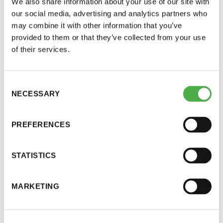
We also share information about your use of our site with
perjantai ja lauantai
our social media, advertising and analytics partners who
may combine it with other information that you’ve
-Kuukauden ensimmäinen lauantai on on
provided to them or that they’ve collected from your use
of their services.
jaettu lauantai
Consent
NECESSARY
Selection
Logistisista ongelmista johtuen Salvoksen
testisaunaa ei nähdäkään Saunatalolla 18.9.
PREFERENCES
Hinnasto
STATISTICS
Jäsen
12 €
JAA:
Vieras jäsenen seurassa
25 €
MARKETING
Jäsenen lapsi 7-18 v.
6 €
Lapsi alle 7 v.
ilmainen