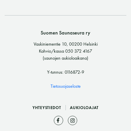
Y-tunnus: 0116872-9
Tietosuojaseloste
Suomen Saunaseura ry
YHTEYSTIEDOT
Vaskiniementie 10, 00200 Helsinki
Kahvio/kassa 050 372 4167
(saunojen aukioloaikana)
Saunaseuran tarkoitus
Y-tunnus: 0116872-9
Tietosuojaseloste
Suomen Saunaseura vaalii perinteisiä, kohteliaita
saunomistapoja, joiden perustana on toisten
saunarauhan kunnioittaminen. Seura vaalii
YHTEYSTIEDOT
AUKIOLOAJAT
saunakulttuuria ja pyrkii kehittämään suomalaista
saunaa ja edistämään sitä koskevaa tutkimusta.