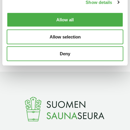
Show details
11 saunomiskerran kortti
120€
Allow all
3kk kortti - M / N
275€ / 115€
Lisää luetavaa
Vuosikortti - M / N
695€ / 275€
Allow selection
Deny
Suomen Saunaseura ry
Vaskiniementie 10, 00200 Helsinki
Kahvio/kassa 050 372 4167
(saunojen aukioloaikana)