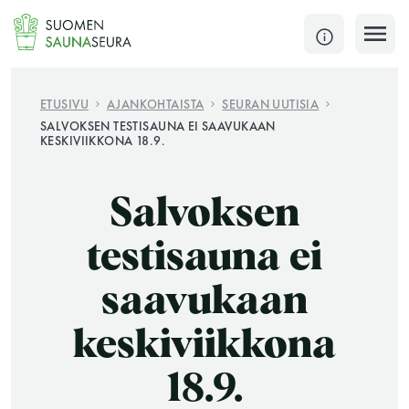
Siirry
sisältöön
SULJE
ETUSIVU
AJANKOHTAISTA
SEURAN UUTISIA
SALVOKSEN TESTISAUNA EI SAAVUKAAN
KESKIVIIKKONA 18.9.
Jokaisen kuun 1. lauantai on jaettu ja jokaisen kuun
1. maanantai huoltomaanantai
Salvoksen
KATSO TARKEMMAT AUKIOLOAJAT
HAE
testisauna ei
JÄSENSIVUT
saavukaan
keskiviikkona
18.9.