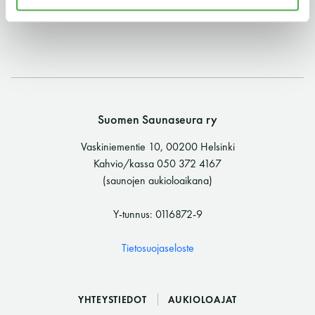
11 saunomiskerran kortti
120€
3kk kortti - M / N
275€ / 115€
Vuosikortti - M / N
695€ / 275€
Suomen Saunaseura ry
Vaskiniementie 10, 00200 Helsinki
Kahvio/kassa 050 372 4167
(saunojen aukioloaikana)
Y-tunnus: 0116872-9
Suomen Saunaseura ry
Tietosuojaseloste
Vaskiniementie 10, 00200 Helsinki
Kahvio/kassa 050 372 4167
YHTEYSTIEDOT
AUKIOLOAJAT
(saunojen aukioloaikana)