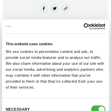
This website uses cookies
Lähde SAUNA-matkalle Rajaportin Saunaan
We use cookies to personalise content and ads, to
Tampereelle 26.03.
Saunatalo on avoinna
provide social media features and to analyse our traffic.
09.30 Junalla Helsinki-Tampere 11.00,
We also share information about your use of our site with
myös helatorstaina
RAJAPORTIN SAUNA Pispalassa 14 -16 ja paluu
our social media, advertising and analytics partners who
may combine it with other information that you’ve
junalla Tampereelta 17.07- Helsinkiin 18.52.
provided to them or that they’ve collected from your use
Järjestelyt junamatkoineen 41eur (eläkeläiset) ja
of their services.
-Naisten päivät ovat maanantai ja
muilla keinoin Tampereelle saapuvat 20eur.
torstai
Ilmoittaudu matkalle
www.ticketnet.fi
kautta tai
Consent
-Miesten päivät tiistai, keskiviikko,
NECESSARY
Selection