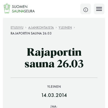
Siirry
sisältöön
SULJE
ETUSIVU
AJANKOHTAISTA
YLEINEN
RAJAPORTIN SAUNA 26.03
Jokaisen kuun 1. lauantai on jaettu ja jokaisen kuun
1. maanantai huoltomaanantai
Rajaportin
KATSO TARKEMMAT AUKIOLOAJAT
HAE
sauna 26.03
JÄSENSIVUT
YLEINEN
14.03.2014
JAA: