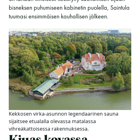
bisneksen puhumiseen kabinetin puolella, Saintula
LUE LISÄÄ
tuumasi ensimmäisen kauhallisen jälkeen.
Kekkosen virka-asunnon legendaarinen sauna
sijaitsee etualalla olevassa matalassa
vihreäkattoisessa rakennuksessa.
Kiuas kovassa