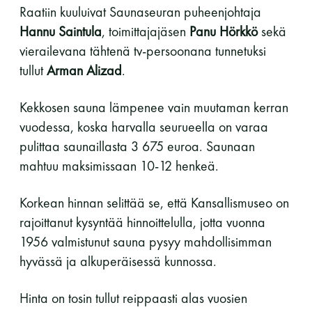
Raatiin kuuluivat Saunaseuran puheenjohtaja
11 saunomiskerran kortti
120€
Hannu Saintula
, toimittajajäsen
Panu Hörkkö
sekä
vierailevana tähtenä tv-persoonana tunnetuksi
3kk kortti - M / N
275€ / 115€
tullut
Arman Alizad
.
Vuosikortti - M / N
695€ / 275€
Kekkosen sauna lämpenee vain muutaman kerran
vuodessa, koska harvalla seurueella on varaa
pulittaa saunaillasta 3 675 euroa. Saunaan
mahtuu maksimissaan 10-12 henkeä.
Korkean hinnan selittää se, että Kansallismuseo on
rajoittanut kysyntää hinnoittelulla, jotta vuonna
Suomen Saunaseura ry
1956 valmistunut sauna pysyy mahdollisimman
hyvässä ja alkuperäisessä kunnossa.
Vaskiniementie 10, 00200 Helsinki
Kahvio/kassa 050 372 4167
Hinta on tosin tullut reippaasti alas vuosien
(saunojen aukioloaikana)