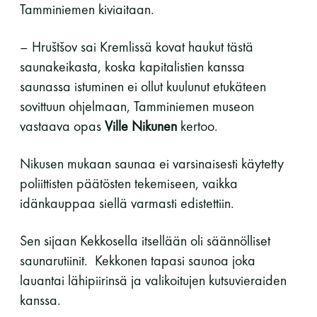
Tamminiemen kiviaitaan.
– Hruštšov sai Kremlissä kovat haukut tästä
saunakeikasta, koska kapitalistien kanssa
saunassa istuminen ei ollut kuulunut etukäteen
sovittuun ohjelmaan, Tamminiemen museon
vastaava opas
Ville Nikunen
kertoo.
Nikusen mukaan saunaa ei varsinaisesti käytetty
poliittisten päätösten tekemiseen, vaikka
idänkauppaa siellä varmasti edistettiin.
Sen sijaan Kekkosella itsellään oli säännölliset
saunarutiinit. Kekkonen tapasi saunoa joka
lauantai lähipiirinsä ja valikoitujen kutsuvieraiden
kanssa.