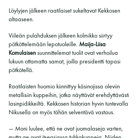
Löylyjen jälkeen raatilaiset sukeltavat Kekkosen
altaaseen.
Viileän pulahduksen jälkeen kolmikko siirtyy
pötköttelemään lepotuoleille.
Maija-Liisa
Komulaisen
suunnittelemat tuolit ovat verhoilua
lukuun ottamatta samat, joilla presidentti tapasi
pötkötellä.
Raatilaisten huomio kiinnittyy käsinojissa oleviin
metallisiin kuppeihin, jotka näyttävät erehdyttävästi
lasinpidikkeiltä. Kekkosen historian hyvin tuntevalla
Nikusella on myös tähän selventävä vastaus.
— Moni luulee, että ne ovat juomalaseja varten,
mutta ne ovat itseasiassa tuhkakuppeja. Niiden