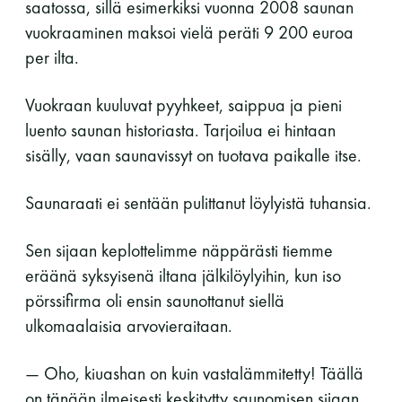
saatossa, sillä esimerkiksi vuonna 2008 saunan
Y-tunnus: 0116872-9
vuokraaminen maksoi vielä peräti 9 200 euroa
per ilta.
Tietosuojaseloste
Vuokraan kuuluvat pyyhkeet, saippua ja pieni
luento saunan historiasta. Tarjoilua ei hintaan
YHTEYSTIEDOT
sisälly, vaan saunavissyt on tuotava paikalle itse.
Saunaraati ei sentään pulittanut löylyistä tuhansia.
Saunaseuran tarkoitus
Sen sijaan keplottelimme näppärästi tiemme
eräänä syksyisenä iltana jälkilöylyihin, kun iso
Suomen Saunaseura vaalii perinteisiä, kohteliaita
saunomistapoja, joiden perustana on toisten
pörssifirma oli ensin saunottanut siellä
saunarauhan kunnioittaminen. Seura vaalii
ulkomaalaisia arvovieraitaan.
saunakulttuuria ja pyrkii kehittämään suomalaista
saunaa ja edistämään sitä koskevaa tutkimusta.
— Oho, kiuashan on kuin vastalämmitetty! Täällä
on tänään ilmeisesti keskitytty saunomisen sijaan