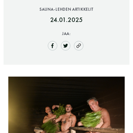
SAUNA-LEHDEN ARTIKKELIT
24.01.2025
JAA:
Saunatalo on avoinna
myös helatorstaina
-Naisten päivät ovat maanantai ja
torstai
-Miesten päivät tiistai, keskiviikko,