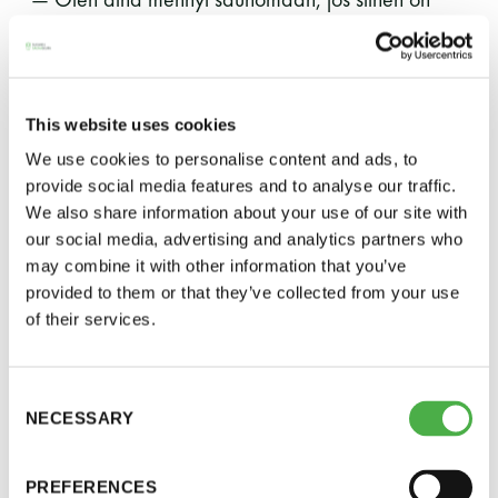
siunaantunut mahdollisuus. Teen sitä erityisesti
terveyssyistä sekä meditatiivisesta näkökulmasta.
Tykkään myös avantouinnista, Arman kertoo.
This website uses cookies
We use cookies to personalise content and ads, to
provide social media features and to analyse our traffic.
We also share information about your use of our site with
our social media, advertising and analytics partners who
may combine it with other information that you’ve
provided to them or that they’ve collected from your use
of their services.
Consent
NECESSARY
Selection
Arman Alizad (keskellä) on nykyään innokas
saunamies, vaikka ensimmäinen kosketus saunaan
PREFERENCES
olikin järkytys.