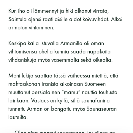
Kun iho oli lämmennyt ja hiki alkanut virrata,
Saintula ojensi raatilaisille aidot koivuvihdat. Alkoi
armoton vihtominen.
Keskipaikalla istuvalla Armanilla oli oman
vihtomisensa ohella kunnia saada napakoita
vihdaniskuja myös vasemmalta sekä oikealta.
Moni lukija saattaa tässä vaiheessa miettiä, että
mahtaakohan Iranista aikoinaan Suomeen
muuttanut persialainen ”mamu” nauttia touhusta
lainkaan. Vastaus on kyllä, sillä saunafanina
tunnettu Arman on bongattu myös Saunaseuran
lauteilta.
— Olen aina mennyt saunomaan, jos siihen on