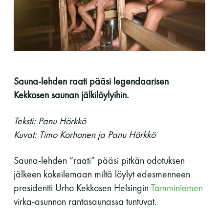
perjantai ja lauantai
-Kuukauden ensimmäinen lauantai on on
jaettu lauantai
Sauna-lehden raati pääsi legendaarisen
Kekkosen saunan jälkilöylyihin.
Teksti: Panu Hörkkö
Hinnasto
Kuvat: Timo Korhonen ja Panu Hörkkö
Jäsen
12 €
Sauna-lehden ”raati” pääsi pitkän odotuksen
jälkeen kokeilemaan miltä löylyt edesmenneen
Vieras jäsenen seurassa
25 €
presidentti Urho Kekkosen Helsingin
Tamminiemen
Jäsenen lapsi 7-18 v.
6 €
virka-asunnon rantasaunassa tuntuvat.
Lapsi alle 7 v.
ilmainen