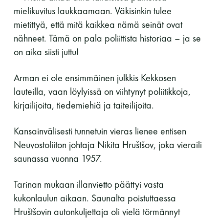
mielikuvitus laukkaamaan. Väkisinkin tulee
mietittyä, että mitä kaikkea nämä seinät ovat
nähneet. Tämä on pala poliittista historiaa – ja se
on aika siisti juttu!
Arman ei ole ensimmäinen julkkis Kekkosen
lauteilla, vaan löylyissä on viihtynyt poliitikkoja,
kirjailijoita, tiedemiehiä ja taiteilijoita.
Kansainvälisesti tunnetuin vieras lienee entisen
Neuvostoliiton johtaja Nikita Hruštšov, joka vieraili
saunassa vuonna 1957.
Tarinan mukaan illanvietto päättyi vasta
kukonlaulun aikaan. Saunalta poistuttaessa
Hruštšovin autonkuljettaja oli vielä törmännyt