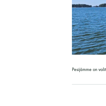
Vieras jäsenen seurassa
25 €
Jäsenen lapsi 7-18 v.
6 €
Lapsi alle 7 v.
ilmainen
11 saunomiskerran kortti
120€
3kk kortti - M / N
275€ / 115€
Vuosikortti - M / N
695€ / 275€
Pesijämme on valit