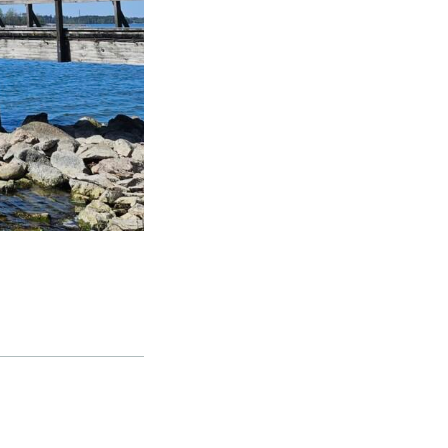
kohteliaita saunomistapoja, joiden
perustana on toisten saunarauhan
kunnioittaminen. Seura vaalii
saunakulttuuria ja pyrkii kehittämään
suomalaista saunaa ja edistämään sitä
koskevaa tutkimusta.
LUE LISÄÄ