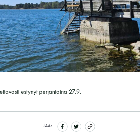
Vaskiniementie 10, 00200 Helsinki
Kahvio/kassa 050 372 4167
(saunojen aukioloaikana)
Y-tunnus: 0116872-9
Tietosuojaseloste
YHTEYSTIEDOT
ettavasti estynyt perjantaina 27.9.
JAA: