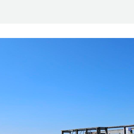
Suomen Saunaseura ry