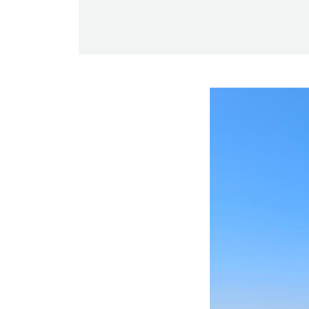
-Miesten päivät tiistai, keskiviikko,
perjantai ja lauantai
-Kuukauden ensimmäinen lauantai on
on jaettu lauantai
Hinnasto
Jäsen
12 €