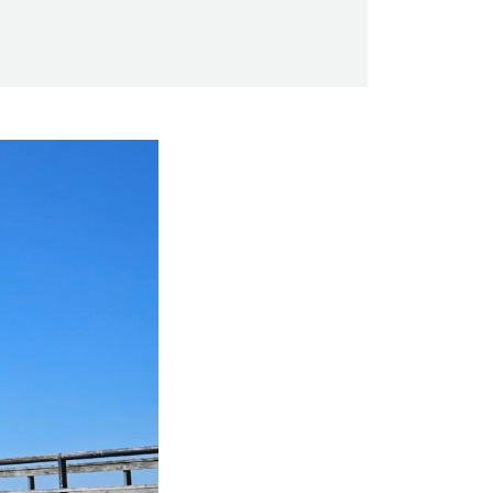
Saunaseuran tarkoitus
Suomen Saunaseura vaalii perinteisiä,