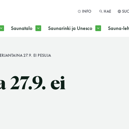
INFO
HAE
SU
Saunatalo
Saunarinki ja Unesco
Sauna-leh
a jokaisen kuun 1. maanantai huoltomaanantai
ERJANTAINA 27.9. EI PESUJA
HAE
 27.9. ei