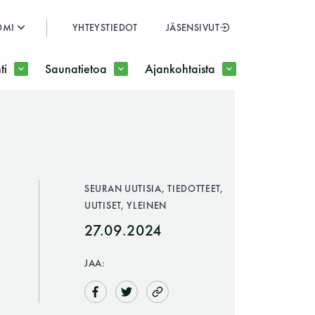
OMI
YHTEYSTIEDOT
JÄSENSIVUT
SULJE
ti
Saunatietoa
Ajankohtaista
JÄSENSIVUT
SEURAN UUTISIA, TIEDOTTEET,
UUTISET, YLEINEN
27.09.2024
JAA: