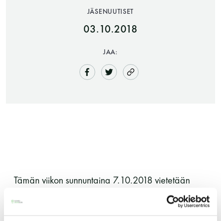
JÄSENUUTISET
03.10.2018
JAA:
Saunatalo on avoinna
myös helatorstaina
-Naisten päivät ovat maanantai ja
Tämän viikon sunnuntaina 7.10.2018 vietetään
torstai
Saunatalolla perhesaunapäivää ja Saunatalo on
auki klo 11-19 välisen ajan. Perhesaunapäivä on
-Miesten päivät tiistai, keskiviikko,