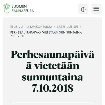
Siirry
sisältöön
SULJE
ETUSIVU
AJANKOHTAISTA
JÄSENUUTISET
PERHESAUNAPÄIVÄÄ VIETETÄÄN SUNNUNTAINA
7.10.2018
Jokaisen kuun 1. lauantai on jaettu ja jokaisen kuun
1. maanantai huoltomaanantai
Perhesaunapäivä
KATSO TARKEMMAT AUKIOLOAJAT
HAE
ä vietetään
JÄSENSIVUT
sunnuntaina
7.10.2018