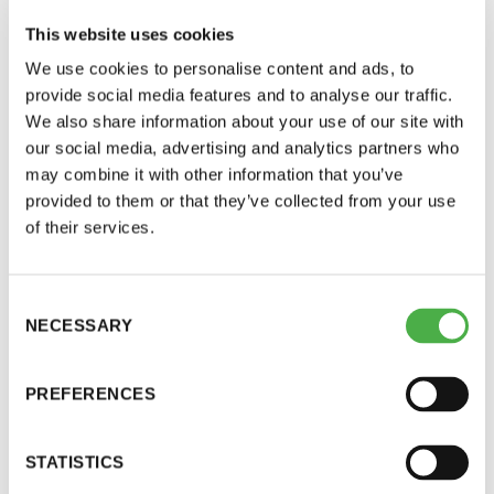
sekasaunapäivä, jolloin Saunatalolla liikutaan ja
perjantai ja lauantai
saunotaan uimapuvut päällä.
This website uses cookies
We use cookies to personalise content and ads, to
-Kuukauden ensimmäinen lauantai on on
Seuran jäsen voi tuoda perhesaunaan mukanaan
provide social media features and to analyse our traffic.
jaettu lauantai
vieraita normaalin määrän eli 1-2 vierasta. Tämän
We also share information about your use of our site with
lisäksi jäsen voi tuoda mukanaan alaikäiset (alle
our social media, advertising and analytics partners who
may combine it with other information that you’ve
18 v.) lapsensa, joista peritään
hinnaston
provided to them or that they’ve collected from your use
mukainen maksu.
of their services.
Saunatalon kahvio palvelee perhesaunapäivänä
Hinnasto
normaaliin tapaan.
Consent
NECESSARY
Selection
Jäsen
12 €
Erityisjärjestelyt
PREFERENCES
Vieras jäsenen seurassa
25 €
Koesaunan pukutila, pesuhuone ja sauna ovat
Jäsenen lapsi 7-18 v.
6 €
ainoastaan naisten käytössä
(merkitty lapulla)
STATISTICS
Lapsi alle 7 v.
ilmainen