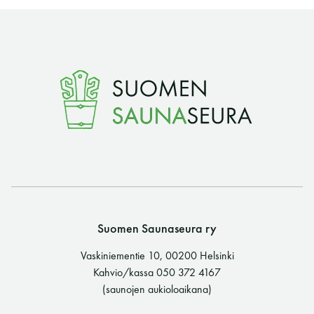
Y-tunnus: 0116872-9
Tietosuojaseloste
YHTEYSTIEDOT
Saunaseuran tarkoitus
Suomen Saunaseura vaalii perinteisiä, kohteliaita
Suomen Saunaseura ry
saunomistapoja, joiden perustana on toisten
saunarauhan kunnioittaminen. Seura vaalii
Vaskiniementie 10, 00200 Helsinki
saunakulttuuria ja pyrkii kehittämään suomalaista
Kahvio/kassa 050 372 4167
saunaa ja edistämään sitä koskevaa tutkimusta.
(saunojen aukioloaikana)