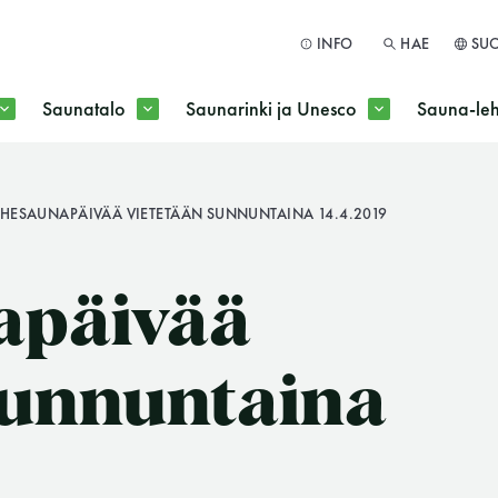
INFO
HAE
SU
Saunatalo
Saunarinki ja Unesco
Sauna-leh
a jokaisen kuun 1. maanantai huoltomaanantai
RHESAUNAPÄIVÄÄ VIETETÄÄN SUNNUNTAINA 14.4.2019
HAE
apäivää
sunnuntaina