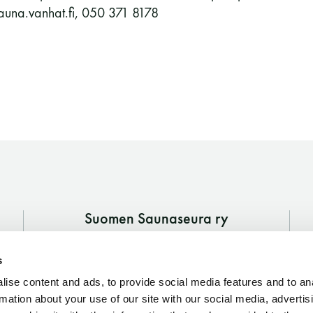
auna.vanhat.fi, 050 371 8178
Suomen Saunaseura ry
Vaskiniementie 10, 00200 Helsinki
s
Kahvio/kassa 050 372 4167
(saunojen aukioloaikana)
ise content and ads, to provide social media features and to an
rmation about your use of our site with our social media, advertis