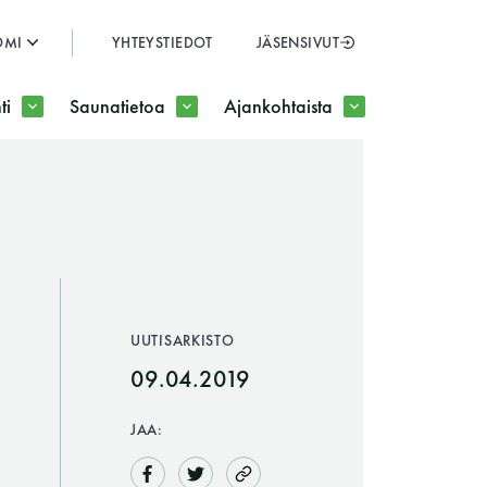
OMI
YHTEYSTIEDOT
JÄSENSIVUT
SULJE
ti
Saunatietoa
Ajankohtaista
JÄSENSIVUT
UUTISARKISTO
09.04.2019
JAA: