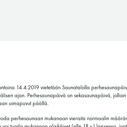
untaina 14.4.2019 vietetään Saunatalolla perhesaunapäi
välisen ajan. Perhesaunapäivä on sekasaunapäivä, jolloin
taan uimapuvut päällä.
tuoda perhesaunaan mukanaan vieraita normaalin määrän e
Suomen Saunaseura ry
n voi tuoda mukanaan alaikäiset (alle 18 v.) lapsensa, jois