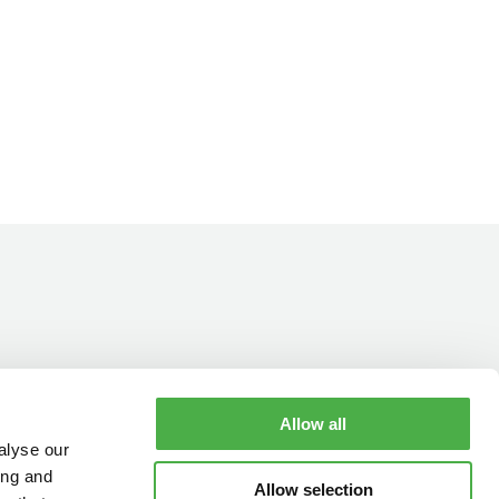
Allow all
YHTEYSTIEDOT
AUKIOLOAJAT
alyse our
ing and
Allow selection