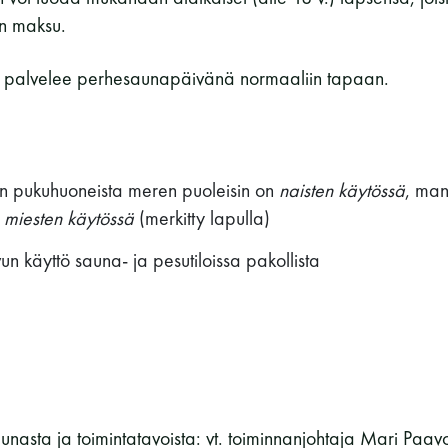
Vaskiniementie 10, 00200 Helsinki
n maksu.
Kahvio/kassa 050 372 4167
(saunojen aukioloaikana)
 palvelee perhesaunapäivänä normaaliin tapaan.
Y-tunnus: 0116872-9
Tietosuojaseloste
n pukuhuoneista meren puoleisin on
naisten käytössä
, man
n
miesten käytössä
(merkitty lapulla)
YHTEYSTIEDOT
n käyttö sauna- ja pesutiloissa pakollista
aunasta ja toimintatavoista: vt. toiminnanjohtaja Mari Paav