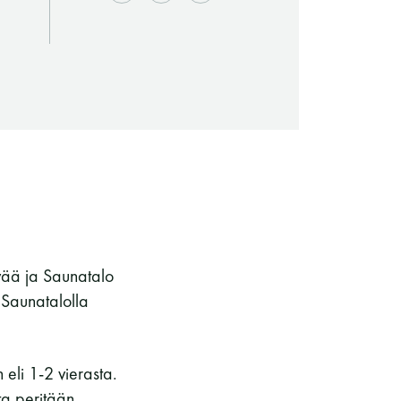
vää ja Saunatalo
Saunaseuran tarkoitus
 Saunatalolla
li 1-2 vierasta.
Suomen Saunaseura vaalii perinteisiä,
ta peritään