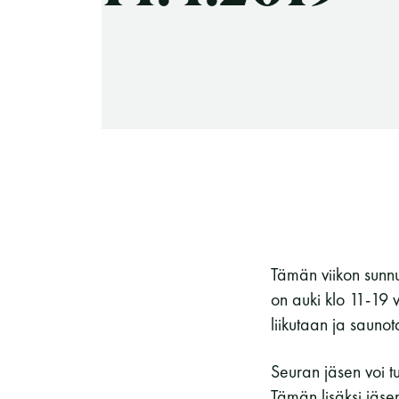
-Miesten päivät tiistai, keskiviikko,
perjantai ja lauantai
-Kuukauden ensimmäinen lauantai on
on jaettu lauantai
Hinnasto
Tämän viikon sunn
on auki klo 11-19 
liikutaan ja sauno
Jäsen
12 €
Seuran jäsen voi 
Tämän lisäksi jäse