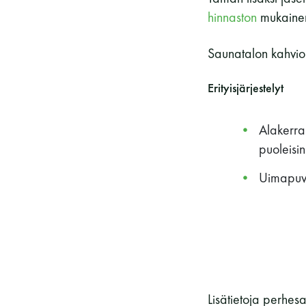
Vieras jäsenen seurassa
25 €
hinnaston
mukaine
Jäsenen lapsi 7-18 v.
6 €
Saunatalon kahvio
Lapsi alle 7 v.
ilmainen
11 saunomiskerran kortti
120€
Erityisjärjestelyt
3kk kortti - M / N
275€ / 115€
Alakerra
Vuosikortti - M / N
695€ / 275€
puoleisi
Uimapuvu
Lisätietoja perhes