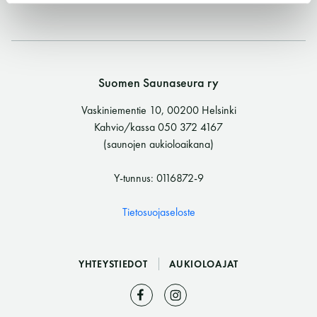
11 saunomiskerran kortti
120€
3kk kortti - M / N
275€ / 115€
Vuosikortti - M / N
695€ / 275€
Suomen Saunaseura ry
Vaskiniementie 10, 00200 Helsinki
Kahvio/kassa 050 372 4167
(saunojen aukioloaikana)
Y-tunnus: 0116872-9
Tietosuojaseloste
Suomen Saunaseura ry
YHTEYSTIEDOT
AUKIOLOAJAT
Vaskiniementie 10, 00200 Helsinki
Kahvio/kassa 050 372 4167
(saunojen aukioloaikana)