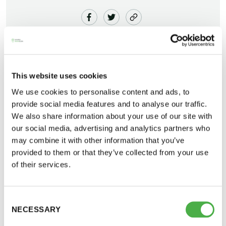
This website uses cookies
We use cookies to personalise content and ads, to
Saunaseuran jäsenrekisterissä on jäseniä joilla ei
provide social media features and to analyse our traffic.
ole kaikki tiedot oikein, tämä aiheuttaa
Saunatalo on avoinna
We also share information about your use of our site with
jäsentiedotteiden ja laskujen perillemenon
our social media, advertising and analytics partners who
myös helatorstaina
may combine it with other information that you’ve
viivästyksiä.
provided to them or that they’ve collected from your use
Sauna-lehti ei tule niille joilla osoitetiedot ovat
of their services.
väärin.
-Naisten päivät ovat maanantai ja
Seniorijäsenillä, joillakin on väärä syntymäaika tai
torstai
ei ole ollenkaan ko. tietoa.
Consent
NECESSARY
Selection
-Miesten päivät tiistai, keskiviikko,