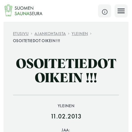
Siirry
sisältöön
SULJE
ETUSIVU
AJANKOHTAISTA
YLEINEN
OSOITETIEDOT OIKEIN !!!
Jokaisen kuun 1. lauantai on jaettu ja jokaisen kuun
1. maanantai huoltomaanantai
OSOITETIEDOT
KATSO TARKEMMAT AUKIOLOAJAT
HAE
OIKEIN !!!
JÄSENSIVUT
YLEINEN
11.02.2013
JAA: