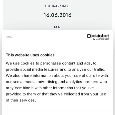
UUTISARKISTO
16.06.2016
JAA:
This website uses cookies
Saunatalo on avoinna
We use cookies to personalise content and ads, to
myös helatorstaina
provide social media features and to analyse our traffic.
We also share information about your use of our site with
Valokuvakilpailu ”Saunalifestyle”
our social media, advertising and analytics partners who
may combine it with other information that you’ve
-Naisten päivät ovat maanantai ja
Osallistu Sauna From Finlandin
provided to them or that they’ve collected from your use
torstai
valokuvakilpailuun! Voittajat julkistetaan elokuussa
of their services.
ja joka kuukauden paras kuva palkitaan. Luvassa
-Miesten päivät tiistai, keskiviikko,