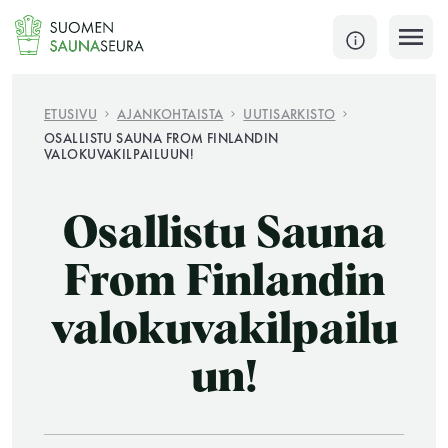
Siirry
sisältöön
SULJE
ETUSIVU
AJANKOHTAISTA
UUTISARKISTO
OSALLISTU SAUNA FROM FINLANDIN
VALOKUVAKILPAILUUN!
Jokaisen kuun 1. lauantai on jaettu ja jokaisen kuun
1. maanantai huoltomaanantai
Osallistu Sauna
KATSO TARKEMMAT AUKIOLOAJAT
HAE
From Finlandin
JÄSENSIVUT
valokuvakilpailu
un!