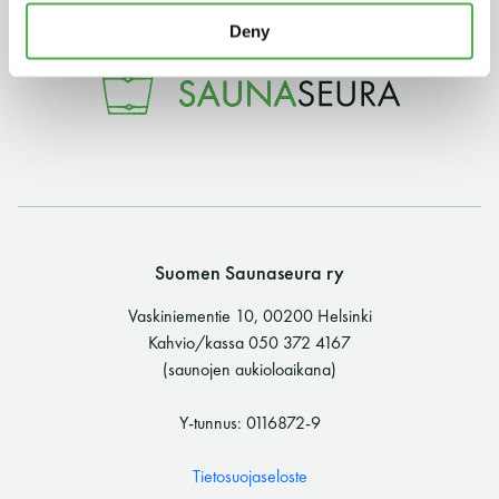
Deny
11 saunomiskerran kortti
120€
3kk kortti - M / N
275€ / 115€
Vuosikortti - M / N
695€ / 275€
Suomen Saunaseura ry
Vaskiniementie 10, 00200 Helsinki
Kahvio/kassa 050 372 4167
(saunojen aukioloaikana)
Suomen Saunaseura ry
Y-tunnus: 0116872-9
Vaskiniementie 10, 00200 Helsinki
Kahvio/kassa 050 372 4167
Tietosuojaseloste
(saunojen aukioloaikana)