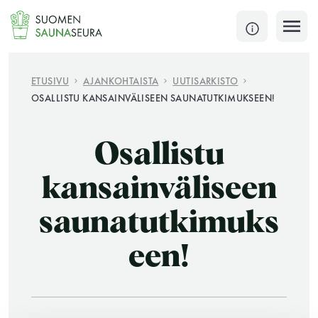
Siirry
sisältöön
SULJE
ETUSIVU
AJANKOHTAISTA
UUTISARKISTO
OSALLISTU KANSAINVÄLISEEN SAUNATUTKIMUKSEEN!
Jokaisen kuun 1. lauantai on jaettu ja jokaisen kuun
1. maanantai huoltomaanantai
Osallistu
KATSO TARKEMMAT AUKIOLOAJAT
HAE
kansainväliseen
saunatutkimuks
JÄSENSIVUT
een!