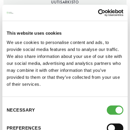
UUTISARKISTO
15.12.2016
JAA:
This website uses cookies
We use cookies to personalise content and ads, to
provide social media features and to analyse our traffic.
We also share information about your use of our site with
our social media, advertising and analytics partners who
Saunatalo on avoinna
may combine it with other information that you’ve
myös helatorstaina
provided to them or that they’ve collected from your use
of their services.
Australialaisen RMIT-yliopiston tutkijat ovat
tekemässä kansainvälistä lääketietellistä
saunatutkimusta, johon toivotaan laajaa
-Naisten päivät ovat maanantai ja
Consent
osallistumista maailman saunovan väestön
NECESSARY
Selection
torstai
keskuudesta. Osallistu kyselyyn ja kartuta
saunatietoutta! Kysely on englanninkielinen.
-Miesten päivät tiistai, keskiviikko,
PREFERENCES