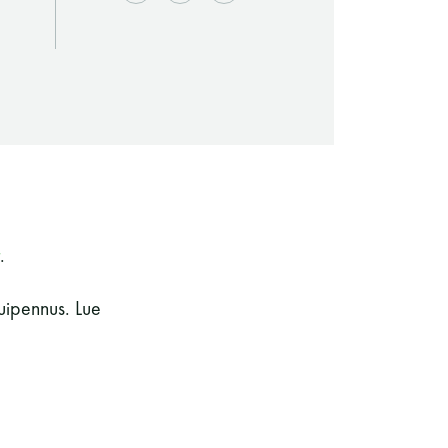
.
uipennus. Lue
Saunaseuran tarkoitus
Suomen Saunaseura vaalii perinteisiä,