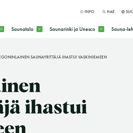
INFO
HAE
SU
Saunatalo
Saunarinki ja Unesco
Sauna-leh
a jokaisen kuun 1. maanantai huoltomaanantai
EGONINLAINEN SAUNAYRITTÄJÄ IHASTUI VASKINIEMEEN
HAE
ainen
jä ihastui
een