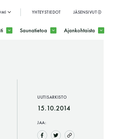
OMI
YHTEYSTIEDOT
JÄSENSIVUT
SULJE
ti
Saunatietoa
Ajankohtaista
JÄSENSIVUT
UUTISARKISTO
15.10.2014
JAA: