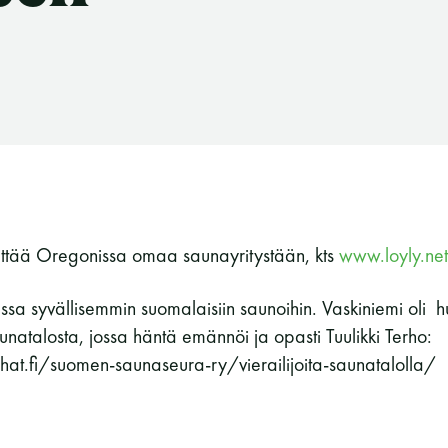
rittää Oregonissa omaa saunayritystään, kts
www.loyly.net
ssa syvällisemmin suomalaisiin saunoihin. Vaskiniemi oli h
unatalosta, jossa häntä emännöi ja opasti Tuulikki Terho:
hat.fi/suomen-saunaseura-ry/vierailijoita-saunatalolla/
Suomen Saunaseura ry