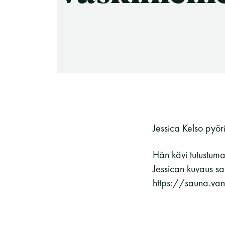
-Miesten päivät tiistai, keskiviikko,
perjantai ja lauantai
-Kuukauden ensimmäinen lauantai on
on jaettu lauantai
Jessica Kelso pyö
Hinnasto
Hän kävi tutustuma
Jessican kuvaus sa
https://sauna.van
Jäsen
12 €