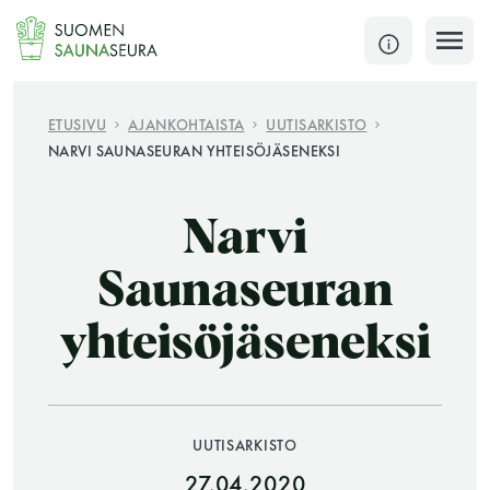
Siirry
sisältöön
SULJE
ETUSIVU
AJANKOHTAISTA
UUTISARKISTO
NARVI SAUNASEURAN YHTEISÖJÄSENEKSI
Jokaisen kuun 1. lauantai on jaettu ja jokaisen kuun
1. maanantai huoltomaanantai
Narvi
KATSO TARKEMMAT AUKIOLOAJAT
HAE
Saunaseuran
yhteisöjäseneksi
JÄSENSIVUT
UUTISARKISTO
27.04.2020