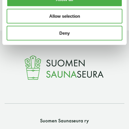
11 saunomiskerran kortti
120€
Allow selection
3kk kortti - M / N
275€ / 115€
Vuosikortti - M / N
695€ / 275€
Deny
Suomen Saunaseura ry
Vaskiniementie 10, 00200 Helsinki
Kahvio/kassa 050 372 4167
Suomen Saunaseura ry
(saunojen aukioloaikana)