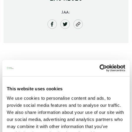
JAA:
Saunatalo on avoinna
Saunaseuran johtokunta on hyväksynyt
myös helatorstaina
kiuasvalmistaja Narvi Oy:n pyynnön päästä
seuran yhteisöjäseneksi.
This website uses cookies
We use cookies to personalise content and ads, to
Narvi on satakuntalainen perheyhtiö, joka on ollut
-Naisten päivät ovat maanantai ja
provide social media features and to analyse our traffic.
osaltaan kehittämässä suomalaista saunakulttuuria
We also share information about your use of our site with
torstai
our social media, advertising and analytics partners who
jo vuodesta 1937.
may combine it with other information that you’ve
-Miesten päivät tiistai, keskiviikko,