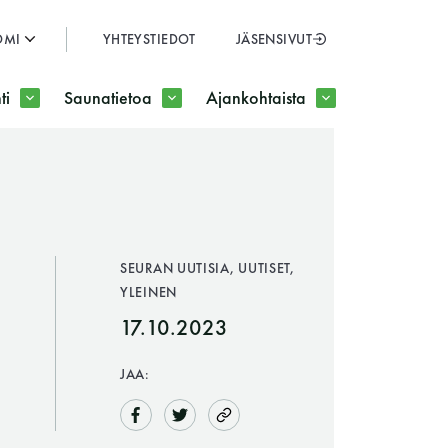
OMI
YHTEYSTIEDOT
JÄSENSIVUT
SULJE
ti
Saunatietoa
Ajankohtaista
JÄSENSIVUT
SEURAN UUTISIA, UUTISET,
YLEINEN
17.10.2023
JAA: