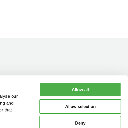
Allow all
YHTEYSTIEDOT
AUKIOLOAJAT
alyse our
ing and
Allow selection
r that
Deny