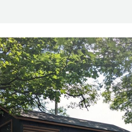
Suomen Saunaseura ry