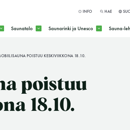
INFO
HAE
SU
Saunatalo
Saunarinki ja Unesco
Sauna-leh
a jokaisen kuun 1. maanantai huoltomaanantai
OBIILISAUNA POISTUU KESKIVIIKKONA 18.10.
HAE
na poistuu
na 18.10.