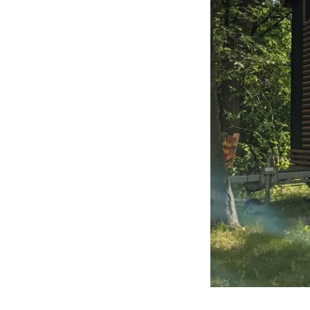
Vieras jäsenen seurassa
25 €
Jäsenen lapsi 7-18 v.
6 €
Lapsi alle 7 v.
ilmainen
11 saunomiskerran kortti
120€
3kk kortti - M / N
275€ / 115€
Vuosikortti - M / N
695€ / 275€