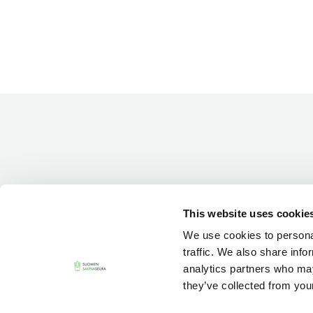
This website uses cookie
We use cookies to personal
traffic. We also share info
analytics partners who may
they’ve collected from your