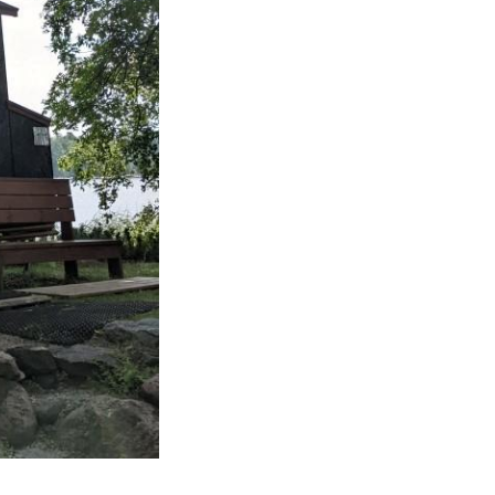
kohteliaita saunomistapoja, joiden
perustana on toisten saunarauhan
kunnioittaminen. Seura vaalii
saunakulttuuria ja pyrkii kehittämään
suomalaista saunaa ja edistämään sitä
koskevaa tutkimusta.
LUE LISÄÄ