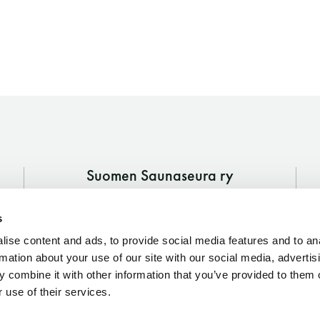
Suomen Saunaseura ry
Vaskiniementie 10, 00200 Helsinki
s
Kahvio/kassa 050 372 4167
(saunojen aukioloaikana)
ise content and ads, to provide social media features and to an
rmation about your use of our site with our social media, advertis
Y-tunnus: 0116872-9
 combine it with other information that you’ve provided to them o
 use of their services.
Tietosuojaseloste