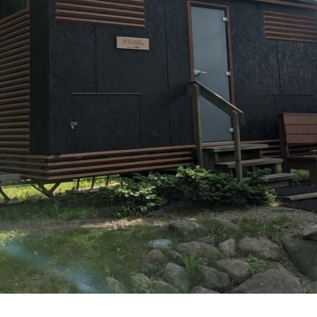
Vaskiniementie 10, 00200 Helsinki
Kahvio/kassa 050 372 4167
(saunojen aukioloaikana)
Y-tunnus: 0116872-9
Tietosuojaseloste
YHTEYSTIEDOT