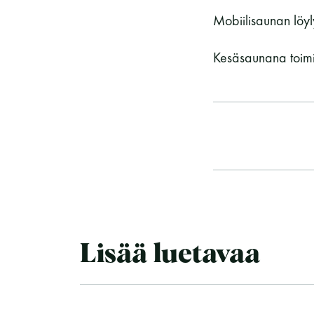
Mobiilisaunan löyly
Kesäsaunana toimiv
Lisää luetavaa