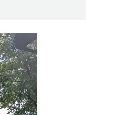
Saunaseuran tarkoitus
Suomen Saunaseura vaalii perinteisiä,