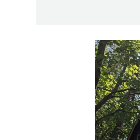
-Miesten päivät tiistai, keskiviikko,
perjantai ja lauantai
-Kuukauden ensimmäinen lauantai on
on jaettu lauantai
Hinnasto
Jäsen
12 €