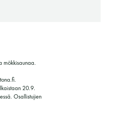
ta mökkisaunaa.
ona.fi.
julkaistaan 20.9.
Saunaseuran tarkoitus
ssä. Osallistujien
Suomen Saunaseura vaalii perinteisiä,