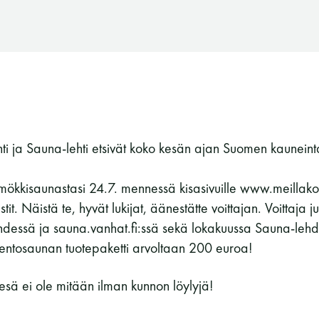
ti ja Sauna-lehti etsivät koko kesän ajan Suomen kaunein
ökkisaunastasi 24.7. mennessä kisasivuille www.meillakot
istit. Näistä te, hyvät lukijat, äänestätte voittajan. Voittaja 
dessä ja sauna.vanhat.fi:ssä sekä lokakuussa Sauna-lehde
entosaunan tuotepaketti arvoltaan 200 euroa!
Kesä ei ole mitään ilman kunnon löylyjä!
Suomen Saunaseura ry