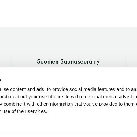
Vaskiniementie 10, 00200 Helsinki
Kahvio/kassa 050 372 4167
(saunojen aukioloaikana)
Y-tunnus: 0116872-9
Tietosuojaseloste
Suomen Saunaseura ry
Vaskiniementie 10, 00200 Helsinki
YHTEYSTIEDOT
s
Kahvio/kassa 050 372 4167
(saunojen aukioloaikana)
ise content and ads, to provide social media features and to an
rmation about your use of our site with our social media, advertis
Y-tunnus: 0116872-9
 combine it with other information that you’ve provided to them o
 use of their services.
Tietosuojaseloste