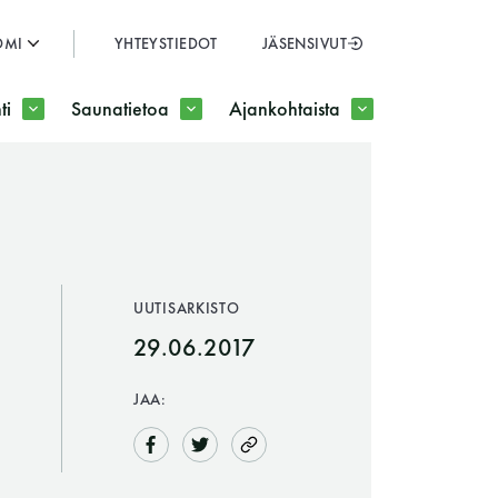
OMI
YHTEYSTIEDOT
JÄSENSIVUT
SULJE
ti
Saunatietoa
Ajankohtaista
JÄSENSIVUT
UUTISARKISTO
29.06.2017
JAA: