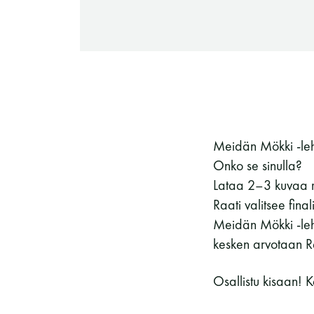
-Miesten päivät tiistai, keskiviikko,
perjantai ja lauantai
-Kuukauden ensimmäinen lauantai on
on jaettu lauantai
Meidän Mökki -leh
Onko se sinulla?
Lataa 2–3 kuvaa m
Raati valitsee final
Hinnasto
Meidän Mökki -leh
kesken arvotaan R
Osallistu kisaan! 
Jäsen
12 €