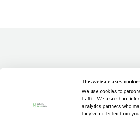
Vieras jäsenen seurassa
25 €
Jäsenen lapsi 7-18 v.
6 €
Lapsi alle 7 v.
ilmainen
11 saunomiskerran kortti
120€
3kk kortti - M / N
275€ / 115€
Vuosikortti - M / N
695€ / 275€
This website uses cookie
We use cookies to personal
traffic. We also share info
analytics partners who may
they’ve collected from your