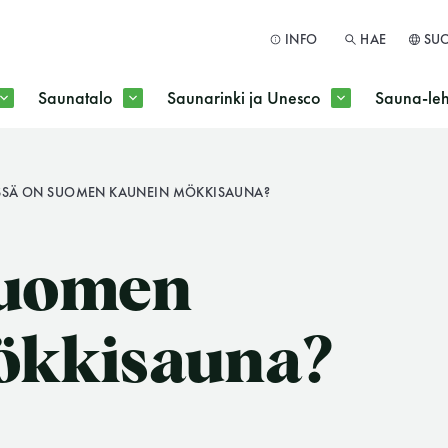
INFO
HAE
SU
Saunatalo
Saunarinki ja Unesco
Sauna-leh
a jokaisen kuun 1. maanantai huoltomaanantai
SSÄ ON SUOMEN KAUNEIN MÖKKISAUNA?
HAE
Suomen
ökkisauna?