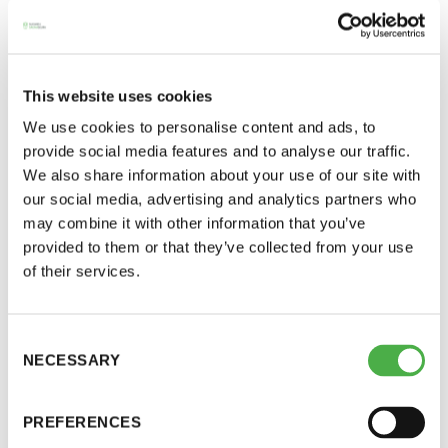
UUTISARKISTO
18.09.2014
This website uses cookies
JAA:
We use cookies to personalise content and ads, to
provide social media features and to analyse our traffic.
We also share information about your use of our site with
our social media, advertising and analytics partners who
may combine it with other information that you’ve
Saunatalo on avoinna
provided to them or that they’ve collected from your use
myös helatorstaina
of their services.
Miksi toiset kestävät löylyjä toisia paremmin? Ylen
haastateltavana on Suomen Saunaseuran
Consent
-Naisten päivät ovat maanantai ja
NECESSARY
kunniapuheenjohtaja Lasse Viinikka. Lue juttu
Selection
torstai
täältä:
http://yle.fi/uutiset/hiki_virtaa_ja_olkapaita_polt
PREFERENCES
-Miesten päivät tiistai, keskiviikko,