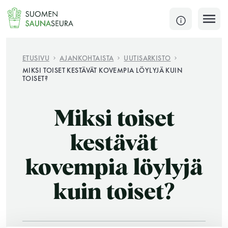
Siirry
sisältöön
SULJE
ETUSIVU
AJANKOHTAISTA
UUTISARKISTO
MIKSI TOISET KESTÄVÄT KOVEMPIA LÖYLYJÄ KUIN
TOISET?
Jokaisen kuun 1. lauantai on jaettu ja jokaisen kuun
1. maanantai huoltomaanantai
Miksi toiset
KATSO TARKEMMAT AUKIOLOAJAT
HAE
kestävät
JÄSENSIVUT
kovempia löylyjä
kuin toiset?