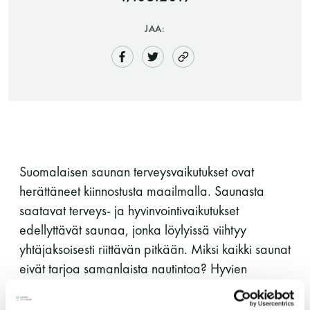
JAA:
Saunatalo on avoinna
Suomalaisen saunan terveysvaikutukset ovat
myös helatorstaina
herättäneet kiinnostusta maailmalla. Saunasta
saatavat terveys- ja hyvinvointivaikutukset
edellyttävät saunaa, jonka löylyissä viihtyy
-Naisten päivät ovat maanantai ja
yhtäjaksoisesti riittävän pitkään. Miksi kaikki saunat
torstai
eivät tarjoa samanlaista nautintoa? Hyvien
löylyjen salaisuus -kirjassa kerrotaan, miten hyvä,
-Miesten päivät tiistai, keskiviikko,
terveyttä edistävä suomalainen sauna muotoillaan