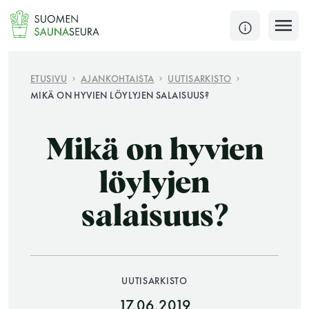
Siirry
sisältöön
SULJE
ETUSIVU
AJANKOHTAISTA
UUTISARKISTO
MIKÄ ON HYVIEN LÖYLYJEN SALAISUUS?
Jokaisen kuun 1. lauantai on jaettu ja jokaisen kuun
1. maanantai huoltomaanantai
Mikä on hyvien
KATSO TARKEMMAT AUKIOLOAJAT
HAE
löylyjen
salaisuus?
JÄSENSIVUT
UUTISARKISTO
17.06.2019