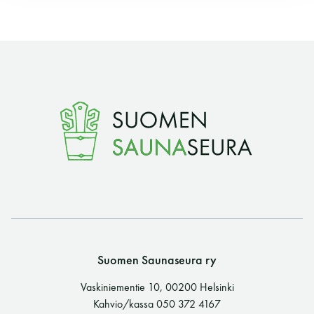
Y-tunnus: 0116872-9
Tietosuojaseloste
YHTEYSTIEDOT
Saunaseuran tarkoitus
Suomen Saunaseura vaalii perinteisiä, kohteliaita
saunomistapoja, joiden perustana on toisten
saunarauhan kunnioittaminen. Seura vaalii
Suomen Saunaseura ry
saunakulttuuria ja pyrkii kehittämään suomalaista
saunaa ja edistämään sitä koskevaa tutkimusta.
Vaskiniementie 10, 00200 Helsinki
Kahvio/kassa 050 372 4167