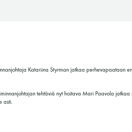
nnanjohtaja Katariina Styrman jatkaa perhevapaataan en
oiminnanjohtajan tehtäviä nyt hoitava Mari Paavola jatkaa
 asti.
Suomen Saunaseura ry