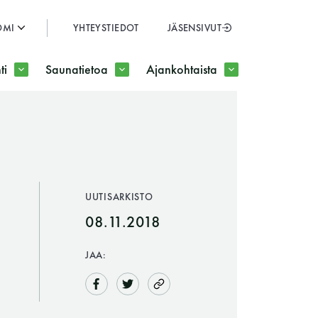
OMI
YHTEYSTIEDOT
JÄSENSIVUT
SULJE
ti
Saunatietoa
Ajankohtaista
JÄSENSIVUT
UUTISARKISTO
08.11.2018
JAA: