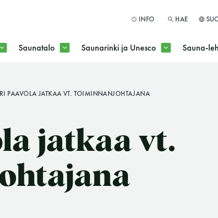
INFO
HAE
SU
Saunatalo
Saunarinki ja Unesco
Sauna-leh
a jokaisen kuun 1. maanantai huoltomaanantai
RI PAAVOLA JATKAA VT. TOIMINNANJOHTAJANA
HAE
a jatkaa vt.
johtajana