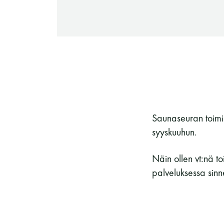
-Miesten päivät tiistai, keskiviikko,
perjantai ja lauantai
-Kuukauden ensimmäinen lauantai on
on jaettu lauantai
Saunaseuran toimi
syyskuuhun.
Hinnasto
Näin ollen vt:nä t
palveluksessa sinne
Jäsen
12 €