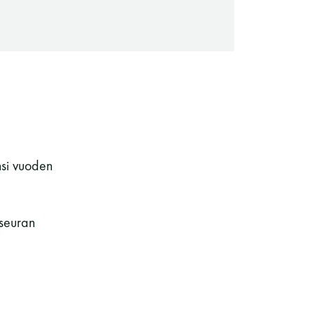
si vuoden
Saunaseuran tarkoitus
 seuran
Suomen Saunaseura vaalii perinteisiä,