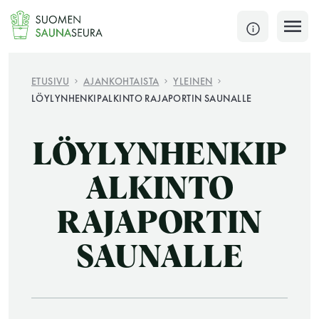
Siirry
sisältöön
SULJE
ETUSIVU
AJANKOHTAISTA
YLEINEN
LÖYLYNHENKIPALKINTO RAJAPORTIN SAUNALLE
Jokaisen kuun 1. lauantai on jaettu ja jokaisen kuun
1. maanantai huoltomaanantai
LÖYLYNHENKIP
KATSO TARKEMMAT AUKIOLOAJAT
HAE
ALKINTO
RAJAPORTIN
JÄSENSIVUT
SAUNALLE