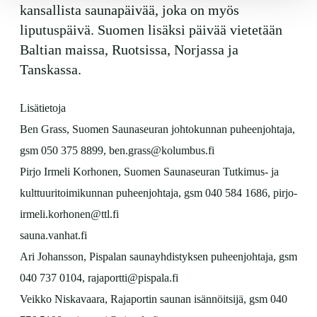
kansallista saunapäivää, joka on myös
LUE LISÄÄ
liputuspäivä. Suomen lisäksi päivää vietetään
Baltian maissa, Ruotsissa, Norjassa ja
Tanskassa.
Lisätietoja
Ben Grass, Suomen Saunaseuran johtokunnan puheenjohtaja,
gsm 050 375 8899, ben.grass@kolumbus.fi
Pirjo Irmeli Korhonen, Suomen Saunaseuran Tutkimus- ja
kulttuuritoimikunnan puheenjohtaja, gsm 040 584 1686, pirjo-
irmeli.korhonen@ttl.fi
sauna.vanhat.fi
Ari Johansson, Pispalan saunayhdistyksen puheenjohtaja, gsm
040 737 0104, rajaportti@pispala.fi
Veikko Niskavaara, Rajaportin saunan isännöitsijä, gsm 040