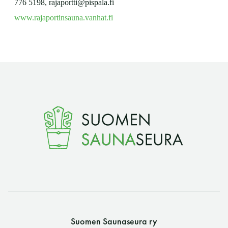
776 5198, rajaportti@pispala.fi
www.rajaportinsauna.vanhat.fi
Suomen Saunaseura ry