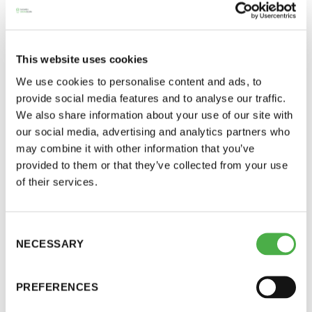
saunojen häviämisestä maassamme.
Suomalaisilla ja maassamme vierailevilla
11 saunomiskerran kortti
120€
turisteilla pitää olla mahdollisuus aitoon
3kk kortti - M / N
275€ / 115€
This website uses cookies
saunakokemukseen. Kaupunkien, kortteleiden
Vuosikortti - M / N
695€ / 275€
ja kylien saunakulttuuri on herätettävä
We use cookies to personalise content and ads, to
provide social media features and to analyse our traffic.
uudelleen henkiin.
We also share information about your use of our site with
our social media, advertising and analytics partners who
Yleinen sauna on erinomainen ja luonteva
may combine it with other information that you’ve
paikka sosiaaliselle kanssakäymiselle. Terve
provided to them or that they’ve collected from your use
saunominen helpottaa stressiä ja vahvistaa
of their services.
hyvinvointia.
Consent
Sauna on osa suomalaista identiteettiä. Se pitää
Suomen Saunaseura ry
NECESSARY
Selection
osata hyödyntää niin kaupallisesti,
Vaskiniementie 10, 00200 Helsinki
kulttuurisesti kuin imagollisesti. Yleiset saunat
Kahvio/kassa 050 372 4167
PREFERENCES
voivat olla tulonlähteenä paikallisille sauna-
(saunojen aukioloaikana)
alan yrittäjille ja saunayhdistyksille.