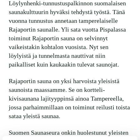
Löylynhenki-tunnustuspalkinnon suomalaisen
perjantai ja lauantai
saunakulttuurin hyväksi tehdystä työstä. Tänä
vuonna tunnustus annetaan tamperelaiselle
-Kuukauden ensimmäinen lauantai on on
Rajaportin saunalle. Yli sata vuotta Pispalassa
jaettu lauantai
toiminut Rajaportin sauna on selvinnyt
vaikeistakin kohtalon vuosista. Nyt sen
löylyistä ja tunnelmasta nauttivat niin
paikalliset kuin kaukaakin tulevat saunojat.
Hinnasto
Rajaportin sauna on yksi harvoista yleisistä
saunoista maassamme. Se on kortteli-
kivisaunana lajityyppinsä ainoa Tampereella,
Jäsen
12 €
jossa parhaimmillaan on toiminut reilusti toista
Vieras jäsenen seurassa
25 €
sataa yleistä saunaa.
Jäsenen lapsi 7-18 v.
6 €
Suomen Saunaseura onkin huolestunut yleisten
Lapsi alle 7 v.
ilmainen