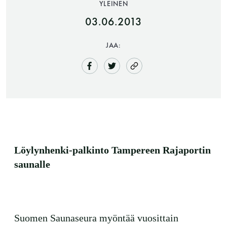
YLEINEN
03.06.2013
JAA:
Saunatalo on avoinna
myös helatorstaina
Löylynhenki-palkinto Tampereen Rajaportin
saunalle
-Naisten päivät ovat maanantai ja
torstai
Suomen Saunaseura myöntää vuosittain
-Miesten päivät tiistai, keskiviikko,