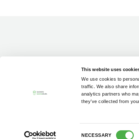
This website uses cookie
We use cookies to personal
traffic. We also share info
analytics partners who may
they’ve collected from your
Consent
NECESSARY
Selection