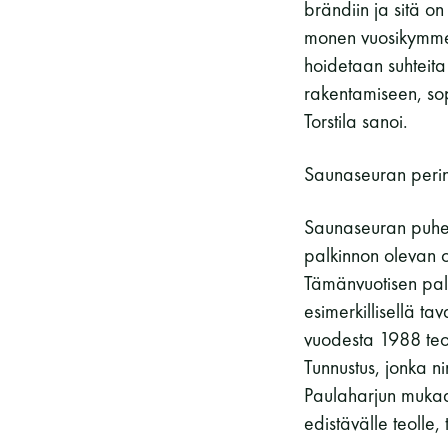
Vieras jäsenen seurassa
25 €
brändiin ja sitä on
monen vuosikymmen
Jäsenen lapsi 7-18 v.
6 €
hoidetaan suhteita 
Lapsi alle 7 v.
ilmainen
rakentamiseen, so
Torstila sanoi.
11 saunomiskerran kortti
120€
3kk kortti - M / N
275€ / 115€
Saunaseuran perint
Vuosikortti - M / N
695€ / 275€
Saunaseuran puhee
palkinnon olevan 
Tämänvuotisen palk
esimerkillisellä ta
vuodesta 1988 teoll
Tunnustus, jonka n
Paulaharjun mukaan
edistävälle teolle, t