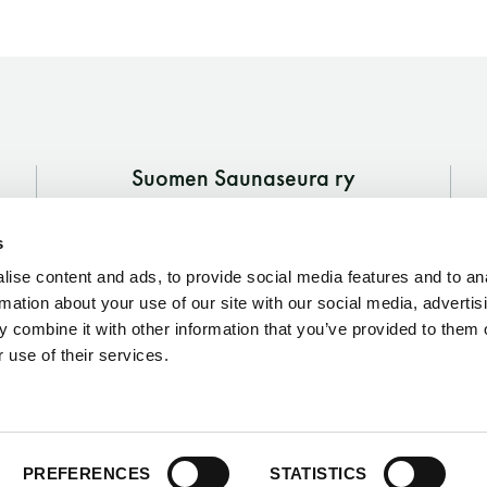
Suomen Saunaseura ry
Vaskiniementie 10, 00200 Helsinki
s
Kahvio/kassa 050 372 4167
(saunojen aukioloaikana)
ise content and ads, to provide social media features and to an
rmation about your use of our site with our social media, advertis
Y-tunnus: 0116872-9
 combine it with other information that you’ve provided to them o
 use of their services.
Tietosuojaseloste
PREFERENCES
STATISTICS