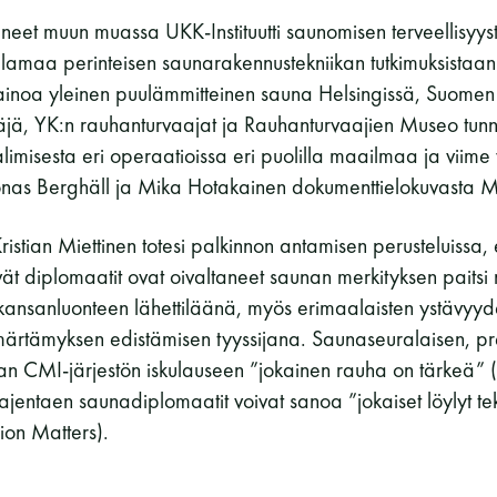
neet muun muassa UKK-Instituutti saunomisen terveellisyyst
elamaa perinteisen saunarakennustekniikan tutkimuksistaan 
ainoa yleinen puulämmitteinen sauna Helsingissä, Suomen L
äjä, YK:n rauhanturvaajat ja Rauhanturvaajien Museo tun
alimisesta eri operaatioissa eri puolilla maailmaa ja viim
oonas Berghäll ja Mika Hotakainen dokumenttielokuvasta M
istian Miettinen totesi palkinnon antamisen perusteluissa, 
ät diplomaatit ovat oivaltaneet saunan merkityksen pait
a kansanluonteen lähettiläänä, myös erimaalaisten ystävyy
ärtämyksen edistämisen tyyssijana. Saunaseuralaisen, pre
an CMI-järjestön iskulauseen ”jokainen rauha on tärkeä”
ajentaen saunadiplomaatit voivat sanoa ”jokaiset löylyt t
ion Matters).