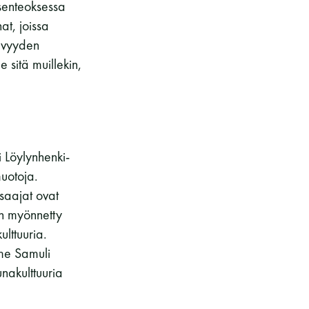
ksenteoksessa
kohteliaita saunomistapoja, joiden
t, joissa
perustana on toisten saunarauhan
tävyyden
kunnioittaminen. Seura vaalii
saunakulttuuria ja pyrkii kehittämään
sitä muillekin,
suomalaista saunaa ja edistämään sitä
koskevaa tutkimusta.
 Löylynhenki-
LUE LISÄÄ
uotoja.
 saajat ovat
 on myönnetty
ulttuuria.
mme Samuli
nakulttuuria