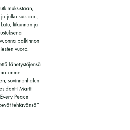
utkimuksistaan,
ja julkaisuistaan,
atu, liikunnan ja
nustuksena
e vuonna palkinnon
iesten vuoro.
että lähetystöjensä
si maamme
den, sovinnonhalun
sidentti Martti
 (Every Peace
ekevät tehtävänsä”