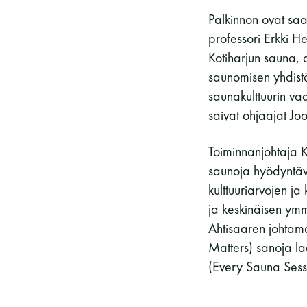
Palkinnon ovat saa
professori Erkki H
Kotiharjun sauna, 
saunomisen yhdist
saunakulttuurin va
saivat ohjaajat J
Toiminnanjohtaja Kr
saunoja hyödyntäv
kulttuuriarvojen j
ja keskinäisen ymm
Ahtisaaren johtam
Matters) sanoja la
(Every Sauna Sess