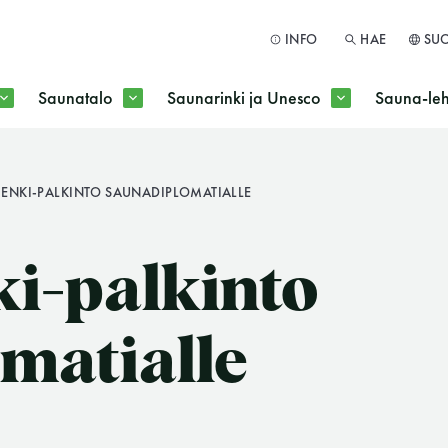
INFO
HAE
SU
Saunatalo
Saunarinki ja Unesco
Sauna-leh
a jokaisen kuun 1. maanantai huoltomaanantai
ENKI-PALKINTO SAUNADIPLOMATIALLE
HAE
i-palkinto
matialle