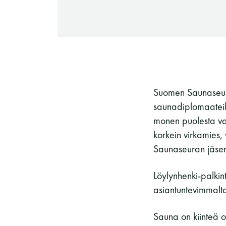
-Miesten päivät tiistai, keskiviikko,
perjantai ja lauantai
-Kuukauden ensimmäinen lauantai on
on jaettu lauantai
Suomen Saunaseura
saunadiplomaateil
monen puolesta va
korkein virkamies, 
Saunaseuran jäse
Hinnasto
Löylynhenki-palkint
asiantuntevimmalta 
Jäsen
12 €
Sauna on kiinteä 