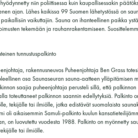
 hyödynnetty niin poliittisessa kuin kaupallisessakin päätö
Vaskiniementie 10, 00200 Helsinki
en ajan. Lähes kaikissa 99 Suomen lähetystössä on sauna
Kahvio/kassa 050 372 4167
paikallisiin vaikuttajiin. Sauna on ihanteellinen paikka ys
(saunojen aukioloaikana)
pimusten tekemään ja rauhanrakentamiseen. Suosittelemme 
Y-tunnus: 0116872-9
Tietosuojaseloste
einen tunnustuspalkinto
njohtaja, rakennusneuvos Puheenjohtaja Ben Grass totesi
YHTEYSTIEDOT
oleellinen osa Saunaseuran sauna-aatteen ylläpitämisen m
innon saajia puheenjohtaja perusteli sillä, että palkinnon
valla toteuttaneet palkinnon saannin edellytyksiä. Palkinto
e, tekijälle tai ilmiölle, jotka edistävät suomalaista saunak
imi oli aikaisemmin Samuli-palkinto kuulun kansatieteilijä
, on luovutettu vuodesta 1988. Palkinto on myönnetty sau
ekijälle tai ilmiölle.