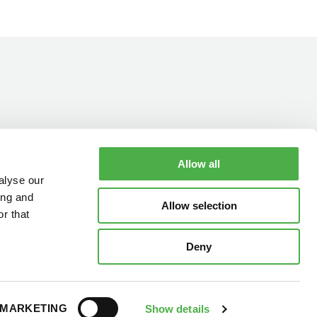
Allow all
YHTEYSTIEDOT
AUKIOLOAJAT
alyse our
ing and
Allow selection
r that
Deny
MARKETING
Show details