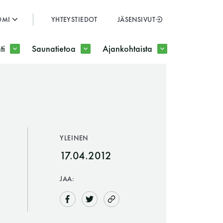
OMI
YHTEYSTIEDOT
JÄSENSIVUT
SULJE
ti
Saunatietoa
Ajankohtaista
JÄSENSIVUT
YLEINEN
17.04.2012
JAA: