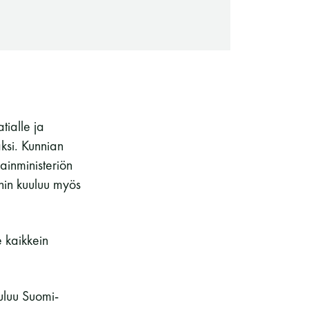
ialle ja
ksi. Kunnian
ainministeriön
oihin kuuluu myös
Saunaseuran tarkoitus
e kaikkein
uluu Suomi-
Suomen Saunaseura vaalii perinteisiä,