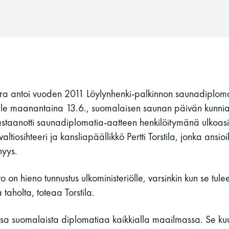
 antoi vuoden 2011 Löylynhenki-palkinnon saunadiplomat
le maanantaina 13.6., suomalaisen saunan päivän kunnia
staanotti saunadiplomatia-aatteen henkilöitymänä ulkoasi
valtiosihteeri ja kansliapäällikkö Pertti Torstila, jonka ansi
nyys.
o on hieno tunnustus ulkoministeriölle, varsinkin kun se tule
taholta, toteaa Torstila.
Suomen Saunaseura ry
osa suomalaista diplomatiaa kaikkialla maailmassa. Se ku