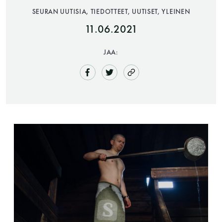
SEURAN UUTISIA, TIEDOTTEET, UUTISET, YLEINEN
11.06.2021
JAA:
Saunatalo on avoinna
myös helatorstaina
-Naisten päivät ovat maanantai ja
torstai
-Miesten päivät tiistai, keskiviikko,