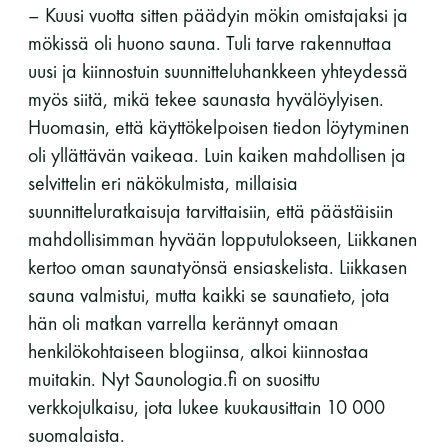
– Kuusi vuotta sitten päädyin mökin omistajaksi ja
11 saunomiskerran kortti
120€
mökissä oli huono sauna. Tuli tarve rakennuttaa
uusi ja kiinnostuin suunnitteluhankkeen yhteydessä
3kk kortti - M / N
275€ / 115€
myös siitä, mikä tekee saunasta hyvälöylyisen.
Vuosikortti - M / N
695€ / 275€
Huomasin, että käyttökelpoisen tiedon löytyminen
oli yllättävän vaikeaa. Luin kaiken mahdollisen ja
selvittelin eri näkökulmista, millaisia
suunnitteluratkaisuja tarvittaisiin, että päästäisiin
mahdollisimman hyvään lopputulokseen, Liikkanen
kertoo oman saunatyönsä ensiaskelista. Liikkasen
sauna valmistui, mutta kaikki se saunatieto, jota
hän oli matkan varrella kerännyt omaan
Suomen Saunaseura ry
henkilökohtaiseen blogiinsa, alkoi kiinnostaa
muitakin. Nyt Saunologia.fi on suosittu
Vaskiniementie 10, 00200 Helsinki
verkkojulkaisu, jota lukee kuukausittain 10 000
Kahvio/kassa 050 372 4167
(saunojen aukioloaikana)
suomalaista.