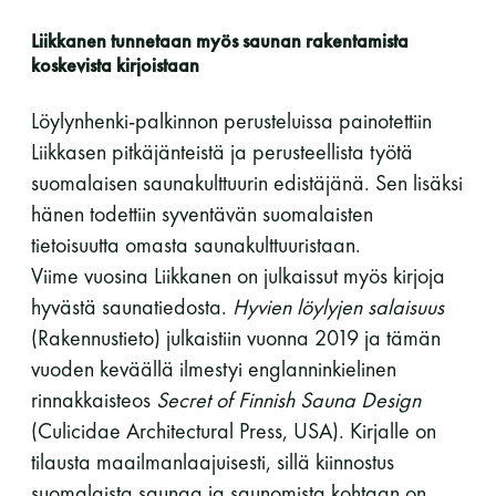
Y-tunnus: 0116872-9
Liikkanen tunnetaan myös saunan rakentamista
koskevista kirjoistaan
Tietosuojaseloste
Löylynhenki-palkinnon perusteluissa painotettiin
Liikkasen pitkäjänteistä ja perusteellista työtä
YHTEYSTIEDOT
suomalaisen saunakulttuurin edistäjänä. Sen lisäksi
hänen todettiin syventävän suomalaisten
tietoisuutta omasta saunakulttuuristaan.
Saunaseuran tarkoitus
Viime vuosina Liikkanen on julkaissut myös kirjoja
hyvästä saunatiedosta.
Hyvien löylyjen salaisuus
(Rakennustieto) julkaistiin vuonna 2019 ja tämän
Suomen Saunaseura vaalii perinteisiä, kohteliaita
vuoden keväällä ilmestyi englanninkielinen
saunomistapoja, joiden perustana on toisten
saunarauhan kunnioittaminen. Seura vaalii
rinnakkaisteos
Secret of Finnish Sauna Design
saunakulttuuria ja pyrkii kehittämään suomalaista
(Culicidae Architectural Press, USA). Kirjalle on
saunaa ja edistämään sitä koskevaa tutkimusta.
tilausta maailmanlaajuisesti, sillä kiinnostus
suomalaista saunaa ja saunomista kohtaan on