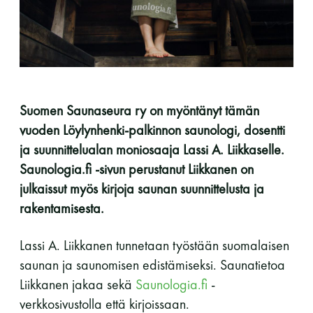
perjantai ja lauantai
-Kuukauden ensimmäinen lauantai on on
jaettu lauantai
Suomen Saunaseura ry on myöntänyt tämän
vuoden Löylynhenki-palkinnon saunologi, dosentti
ja suunnittelualan moniosaaja Lassi A. Liikkaselle.
Saunologia.fi -sivun perustanut Liikkanen on
Hinnasto
julkaissut myös kirjoja saunan suunnittelusta ja
rakentamisesta.
Jäsen
12 €
Lassi A. Liikkanen tunnetaan työstään suomalaisen
Vieras jäsenen seurassa
25 €
saunan ja saunomisen edistämiseksi. Saunatietoa
Jäsenen lapsi 7-18 v.
6 €
Liikkanen jakaa sekä
S
aunologia.fi
-
verkkosivustolla että kirjoissaan.
Lapsi alle 7 v.
ilmainen