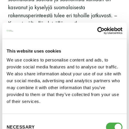
kasvanut ja kyselyjä suomalaisesta
LUE LISÄÄ
rakennusperinteestä tulee eri tahoille jatkuvasti. –
Kansainvälisellä yleisöllä on oikeus
saunanrakentamista koskevaan suomalaiseen
tietopääomaan, joka on vuosia jäänyt kielimuurin
taakse, toteaa Liikkanen.
This website uses cookies
We use cookies to personalise content and ads, to
Löylynhenki-palkinto
provide social media features and to analyse our traffic.
We also share information about your use of our site with
Suomen Saunaseura ry myöntää vuosittain
our social media, advertising and analytics partners who
Löylynhenki-palkinnon ansiokkaasti suomalaisen
may combine it with other information that you’ve
saunakulttuurin hyväksi tehdystä työstä henkilölle
provided to them or that they’ve collected from your use
tai yhteisölle. Ensimmäisen kerran palkinto jaettiin
of their services.
vuonna 1988. Seuran johtokunta valitsee
palkinnon saajan seuran jäseniltä tulleiden
Consent
ehdokkaiden joukosta. Viime vuonna palkinnon sai
NECESSARY
Selection