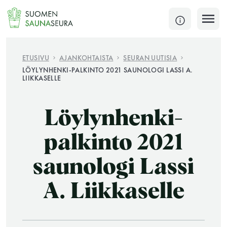
Siirry
sisältöön
SULJE
ETUSIVU
AJANKOHTAISTA
SEURAN UUTISIA
LÖYLYNHENKI-PALKINTO 2021 SAUNOLOGI LASSI A.
LIIKKASELLE
Jokaisen kuun 1. lauantai on jaettu ja jokaisen kuun
1. maanantai huoltomaanantai
Löylynhenki-
KATSO TARKEMMAT AUKIOLOAJAT
HAE
palkinto 2021
JÄSENSIVUT
saunologi Lassi
A. Liikkaselle