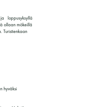
a ja loppusyksyllä
lä ollaan mökeillä
. Turistienkaan
n hyväksi