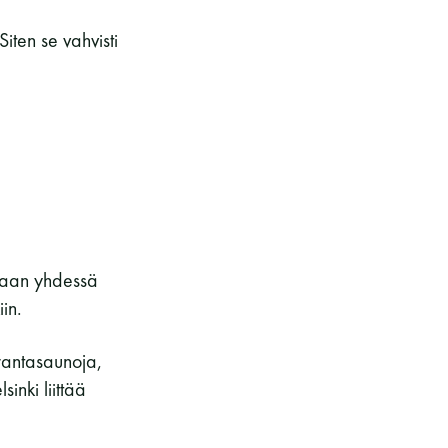
ten se vahvisti
taan yhdessä
in.
rantasaunoja,
nki liittää