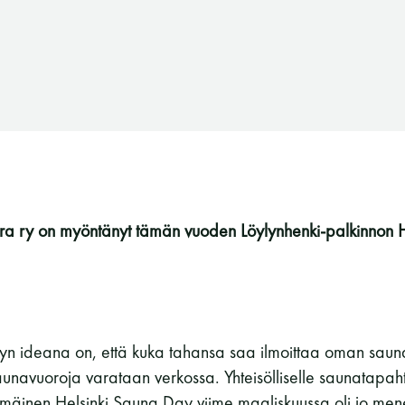
 ry on myöntänyt tämän vuoden Löylynhenki-palkinnon H
yn ideana on, että kuka tahansa saa ilmoittaa oman sa
navuoroja varataan verkossa. Yhteisölliselle saunatapahtu
Suomen Saunaseura ry
simmäinen Helsinki Sauna Day viime maaliskuussa oli jo me