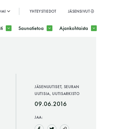
OMI
YHTEYSTIEDOT
JÄSENSIVUT
SULJE
ti
Saunatietoa
Ajankohtaista
JÄSENSIVUT
JÄSENUUTISET, SEURAN
UUTISIA, UUTISARKISTO
09.06.2016
JAA: