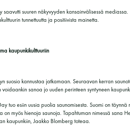
 saavutti suuren näkyvyyden kansainvälisessä mediassa. Si
lttuurin tunnettuutta ja positiivista mainetta.
ma kaupunkikulttuuriin
yn suosio kannustaa jatkamaan. Seuraavan kerran sauno
n voidaankin sanoa jo uuden perinteen syntyneen kaupunki
ay tuo esiin uusia puolia saunomisesta. Suomi on täynnä 
a on myös hienoja saunoja. Tapahtuman nimessä sana Helsi
n kaupunkiin, Jaakko Blomberg toteaa.