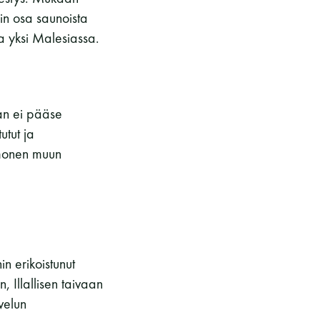
kohteliaita saunomistapoja, joiden
in osa saunoista
perustana on toisten saunarauhan
a yksi Malesiassa.
kunnioittaminen. Seura vaalii
saunakulttuuria ja pyrkii kehittämään
suomalaista saunaa ja edistämään sitä
koskevaa tutkimusta.
aan ei pääse
utut ja
 monen muun
LUE LISÄÄ
in erikoistunut
 Illallisen taivaan
velun