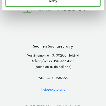
Deny
11 saunomiskerran kortti
120€
3kk kortti - M / N
275€ / 115€
Vuosikortti - M / N
695€ / 275€
Suomen Saunaseura ry
Vaskiniementie 10, 00200 Helsinki
Kahvio/kassa 050 372 4167
(saunojen aukioloaikana)
Y-tunnus: 0116872-9
Suomen Saunaseura ry
Tietosuojaseloste
Vaskiniementie 10, 00200 Helsinki
Kahvio/kassa 050 372 4167
(saunojen aukioloaikana)