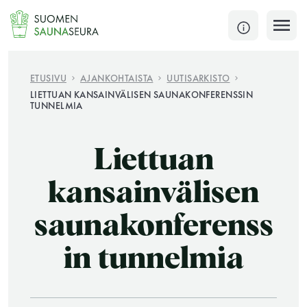
Siirry
sisältöön
SULJE
ETUSIVU
AJANKOHTAISTA
UUTISARKISTO
LIETTUAN KANSAINVÄLISEN SAUNAKONFERENSSIN
TUNNELMIA
Jokaisen kuun 1. lauantai on jaettu ja jokaisen kuun
1. maanantai huoltomaanantai
Liettuan
KATSO TARKEMMAT AUKIOLOAJAT
HAE
kansainvälisen
JÄSENSIVUT
saunakonferenss
in tunnelmia