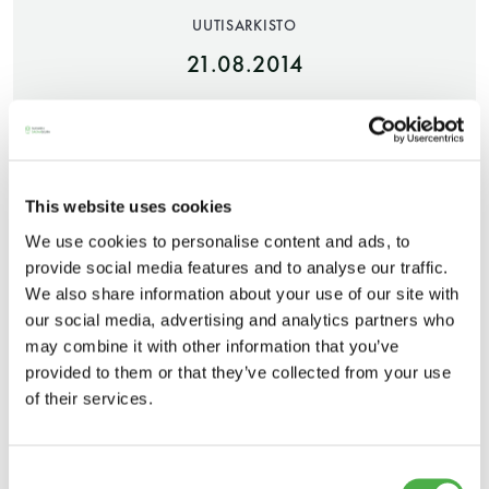
UUTISARKISTO
21.08.2014
JAA:
This website uses cookies
We use cookies to personalise content and ads, to
Saunatalo on avoinna
provide social media features and to analyse our traffic.
myös helatorstaina
We also share information about your use of our site with
our social media, advertising and analytics partners who
Lue liitteestä Mika Meskasen englanniksi
may combine it with other information that you’ve
kirjoittama juttu 16. kansainvälisestä
provided to them or that they’ve collected from your use
-Naisten päivät ovat maanantai ja
Saunakongressista!
of their services.
torstai
Read Mika Meskanens story about the 16th
International Sauna Congress!
Consent
-Miesten päivät tiistai, keskiviikko,