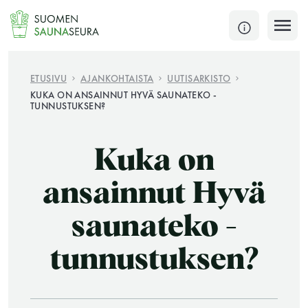
Siirry
sisältöön
SULJE
ETUSIVU
AJANKOHTAISTA
UUTISARKISTO
KUKA ON ANSAINNUT HYVÄ SAUNATEKO -
TUNNUSTUKSEN?
Jokaisen kuun 1. lauantai on jaettu ja jokaisen kuun
1. maanantai huoltomaanantai
Kuka on
KATSO TARKEMMAT AUKIOLOAJAT
HAE
ansainnut Hyvä
JÄSENSIVUT
saunateko -
tunnustuksen?