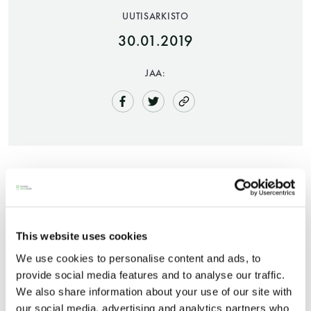
UUTISARKISTO
30.01.2019
JAA:
Saunatalo on avoinna
myös helatorstaina
Muistattehan, että Saunaseuran johtokunta voi
myöntää Hyvä saunateko -tunnustuksen kiitoksena
This website uses cookies
-Naisten päivät ovat maanantai ja
hyvästä, saunaan liittyvästä asiasta tai teosta.
We use cookies to personalise content and ads, to
torstai
provide social media features and to analyse our traffic.
Viime aikoina ei ole noussut esiin yhtään
We also share information about your use of our site with
-Miesten päivät tiistai, keskiviikko,
our social media, advertising and analytics partners who