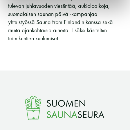
tulevan juhlavuoden viestintää, aukioloaikoja,
Y-tunnus: 0116872-9
suomalaisen saunan päivä -kampanjaa
yhteistyössä Sauna from Finlandin kanssa sekä
Tietosuojaseloste
muita ajankohtaisia aiheita. Lisäksi käsiteltiin
toimikuntien kuulumiset.
YHTEYSTIEDOT
Saunaseuran tarkoitus
Suomen Saunaseura vaalii perinteisiä, kohteliaita
saunomistapoja, joiden perustana on toisten
saunarauhan kunnioittaminen. Seura vaalii
saunakulttuuria ja pyrkii kehittämään suomalaista
saunaa ja edistämään sitä koskevaa tutkimusta.