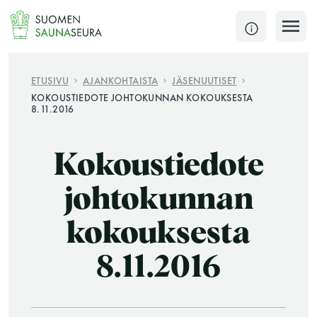
Siirry
sisältöön
SULJE
ETUSIVU
AJANKOHTAISTA
JÄSENUUTISET
KOKOUSTIEDOTE JOHTOKUNNAN KOKOUKSESTA
8.11.2016
Jokaisen kuun 1. lauantai on jaettu ja jokaisen kuun
1. maanantai huoltomaanantai
Kokoustiedote
KATSO TARKEMMAT AUKIOLOAJAT
HAE
johtokunnan
JÄSENSIVUT
kokouksesta
8.11.2016