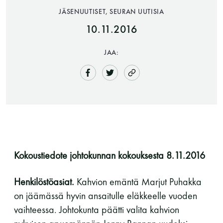
JÄSENUUTISET, SEURAN UUTISIA
10.11.2016
JAA:
Saunatalo on avoinna
myös helatorstaina
Kokoustiedote johtokunnan kokouksesta 8.11.2016
-Naisten päivät ovat maanantai ja
Henkilöstöasiat.
Kahvion emäntä Marjut Puhakka
torstai
on jäämässä hyvin ansaitulle eläkkeelle vuoden
vaihteessa. Johtokunta päätti valita kahvion
-Miesten päivät tiistai, keskiviikko,