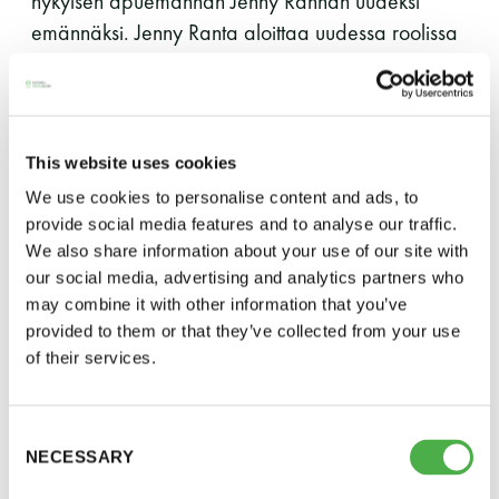
nykyisen apuemännän Jenny Rannan uudeksi
perjantai ja lauantai
emännäksi. Jenny Ranta aloittaa uudessa roolissa
1.12.
-Kuukauden ensimmäinen lauantai on on
jaettu lauantai
Syyskokousasiat.
Toimintasuunnitelma, talousarvio
ja jäsenmaksut vuodelle 2017 hyväksyttiin ja
This website uses cookies
esitettiin syyskokoukselle päätettäväksi. Vuoden
We use cookies to personalise content and ads, to
2017 toiminnassa huomioidaan seuran 80-
provide social media features and to analyse our traffic.
vuotisjuhla sekä Suomen itsenäisyyden 100-
We also share information about your use of our site with
vuotisjuhla. Johtokunta totesi, että syyskokouksessa
our social media, advertising and analytics partners who
Hinnasto
may combine it with other information that you’ve
2015 oli valittu seuralle tarpeettomasti
provided to them or that they’ve collected from your use
varatilintarkastaja varahenkilöineen, vaikka seuran
Jäsen
12 €
of their services.
uudet säännöt eivät tätä edellytä. Johtokunta
päätti esittää, että päätöstä oikaistaan siten, että
Vieras jäsenen seurassa
25 €
tilintarkastajaksi valitaan tilintarkastusyhteisö
Consent
Jäsenen lapsi 7-18 v.
6 €
NECESSARY
AuditPlan Oy, päävastuullisena tilintarkastajanaan
Selection
Lapsi alle 7 v.
ilmainen
Pauli Aaltonen, HTM sekä AuditPlanin