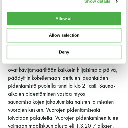
Show details
Y-tunnus: 0116872-9
Saunatalon aukioloajat. Jäseniltä on tullut toiveita
Allow all
perjantain aukiolon jatkamiseksi klo 22 asti.
Tietosuojaseloste
Johtokunta harkitsi asiaa ja totesi, että aukioloajan
Allow selection
pidentämistä voidaan kokeilla. Samalla tavalla
YHTEYSTIEDOT
naisten saunavuorojen osalta on toivottu sekä
Deny
maanantaiden että jaettujen lauantaiden
aukioloaikojen pidentämistä. Koska maanantait
ovat kävijämääriltään kaikkein hiljaisimpia päivä,
Saunaseuran tarkoitus
päädyttiin kokeilemaan jaettujen lauantaiden
pidentämistä puolella tunnilla klo 21 asti. Sauna-
Suomen Saunaseura vaalii perinteisiä, kohteliaita
aikojen pidentäminen vastaa myös
saunomistapoja, joiden perustana on toisten
saunomisaikojen jakautumista naisten ja miesten
saunarauhan kunnioittaminen. Seura vaalii
saunakulttuuria ja pyrkii kehittämään suomalaista
vuorojen kesken. Vuorojen pidentämisestä
saunaa ja edistämään sitä koskevaa tutkimusta.
toivotaan palautetta. Vuorojen pidentäminen tulee
voimaan maaliskuun alusta eli 1.3.2017 alkaen.