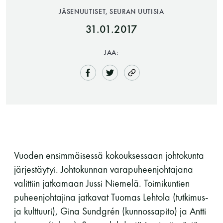
JÄSENUUTISET, SEURAN UUTISIA
31.01.2017
JAA:
Saunatalo on avoinna
myös helatorstaina
Vuoden ensimmäisessä kokouksessaan johtokunta
järjestäytyi. Johtokunnan varapuheenjohtajana
-Naisten päivät ovat maanantai ja
valittiin jatkamaan Jussi Niemelä. Toimikuntien
torstai
puheenjohtajina jatkavat Tuomas Lehtola (tutkimus-
ja kulttuuri), Gina Sundgrén (kunnossapito) ja Antti
-Miesten päivät tiistai, keskiviikko,