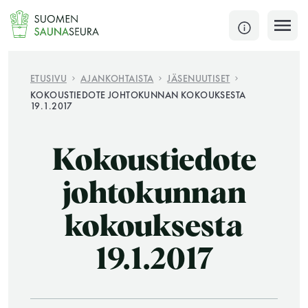
Siirry
sisältöön
SULJE
ETUSIVU
AJANKOHTAISTA
JÄSENUUTISET
KOKOUSTIEDOTE JOHTOKUNNAN KOKOUKSESTA
19.1.2017
Jokaisen kuun 1. lauantai on jaettu ja jokaisen kuun
1. maanantai huoltomaanantai
Kokoustiedote
KATSO TARKEMMAT AUKIOLOAJAT
HAE
johtokunnan
JÄSENSIVUT
kokouksesta
19.1.2017