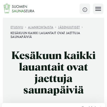
Siirry
sisältöön
SULJE
ETUSIVU
AJANKOHTAISTA
JÄSENUUTISET
KESÄKUUN KAIKKI LAUANTAIT OVAT JAETTUJA
SAUNAPÄIVIÄ
Jokaisen kuun 1. lauantai on jaettu ja jokaisen kuun
1. maanantai huoltomaanantai
Kesäkuun kaikki
KATSO TARKEMMAT AUKIOLOAJAT
HAE
lauantait ovat
JÄSENSIVUT
jaettuja
saunapäiviä