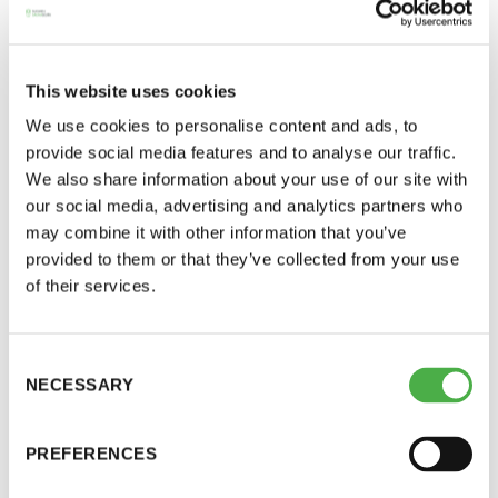
JÄSENUUTISET, SEURAN UUTISIA
12.05.2016
This website uses cookies
JAA:
We use cookies to personalise content and ads, to
provide social media features and to analyse our traffic.
We also share information about your use of our site with
our social media, advertising and analytics partners who
may combine it with other information that you’ve
Saunatalo on avoinna
provided to them or that they’ve collected from your use
of their services.
myös helatorstaina
Kesäkuussa kaikki aukiololauantait ovat jaettuja:
Consent
miesten vuoro on kello 12.00-16.30 (viimeinen
NECESSARY
Selection
-Naisten päivät ovat maanantai ja
sisäänpääsy klo 15.45) ja naisten vuoro kello
torstai
17.00-20.30. Kesätauko alkaa juhannusaattona
PREFERENCES
24.6.2016. Saunatalo aukeaa jälleen elokuussa,
-Miesten päivät tiistai, keskiviikko,