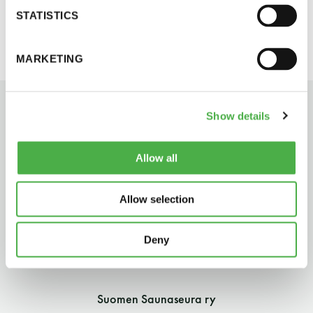
tiistaina 2.8.2016.
perjantai ja lauantai
STATISTICS
-Kuukauden ensimmäinen lauantai on on
MARKETING
jaettu lauantai
Show details
Allow all
Hinnasto
Allow selection
Jäsen
12 €
Deny
Vieras jäsenen seurassa
25 €
Jäsenen lapsi 7-18 v.
6 €
Suomen Saunaseura ry
Lapsi alle 7 v.
ilmainen