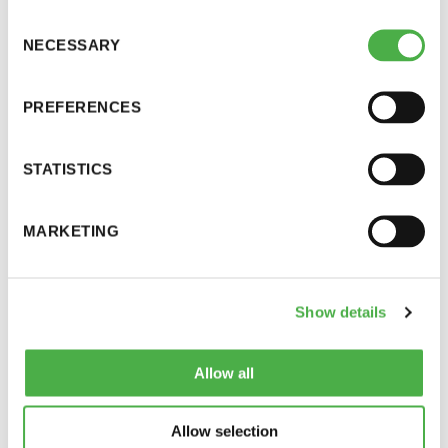
Consent
LUE LISÄÄ
NECESSARY
Selection
PREFERENCES
SEURAN UUTISIA, UUTISET
25.04.2023
STATISTICS
Saunatalo avoinna 1.5.
Saunatalo on avoinna maanantaina 1.5. normaalin
MARKETING
aukioloajan mukaisesti.
Show details
Allow all
Allow selection