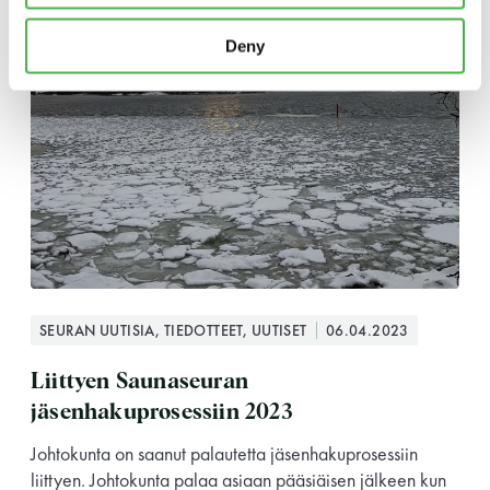
Deny
SEURAN UUTISIA, TIEDOTTEET, UUTISET
06.04.2023
Liittyen Saunaseuran
jäsenhakuprosessiin 2023
Johtokunta on saanut palautetta jäsenhakuprosessiin
liittyen. Johtokunta palaa asiaan pääsiäisen jälkeen kun