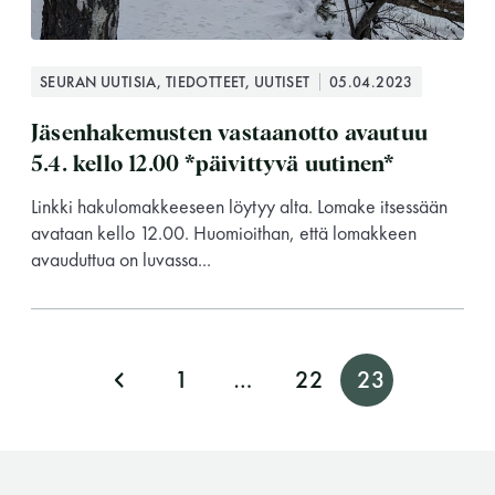
SEURAN UUTISIA, TIEDOTTEET, UUTISET
05.04.2023
Jäsenhakemusten vastaanotto avautuu
5.4. kello 12.00 *päivittyvä uutinen*
Linkki hakulomakkeeseen löytyy alta. Lomake itsessään
avataan kello 12.00. Huomioithan, että lomakkeen
avauduttua on luvassa...
A
1
…
22
23
r
t