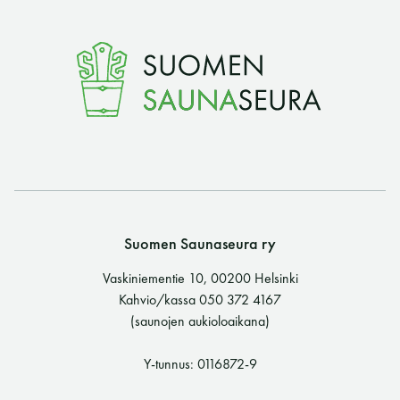
i
k
k
e
l
i
Suomen Saunaseura ry
Vaskiniementie 10, 00200 Helsinki
e
Kahvio/kassa 050 372 4167
(saunojen aukioloaikana)
n
Y-tunnus: 0116872-9
s