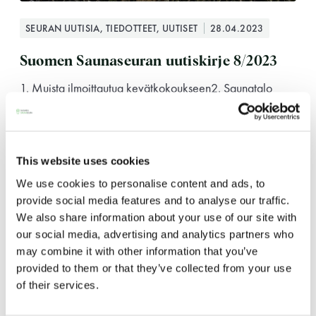
Y-tunnus: 0116872-9
SEURAN UUTISIA, TIEDOTTEET, UUTISET
28.04.2023
Tietosuojaseloste
Suomen Saunaseuran uutiskirje 8/2023
1. Muista ilmoittautua kevätkokoukseen2. Saunatalo
YHTEYSTIEDOT
avoinna normaalisti 1.5.3. Mobiilisauna käyttöön 3.5.4.
Kesäkalusteet saapuvat toukokuun alussa5....
This website uses cookies
Saunaseuran tarkoitus
We use cookies to personalise content and ads, to
provide social media features and to analyse our traffic.
Suomen Saunaseura vaalii perinteisiä, kohteliaita
We also share information about your use of our site with
saunomistapoja, joiden perustana on toisten
our social media, advertising and analytics partners who
saunarauhan kunnioittaminen. Seura vaalii
may combine it with other information that you’ve
saunakulttuuria ja pyrkii kehittämään suomalaista
provided to them or that they’ve collected from your use
saunaa ja edistämään sitä koskevaa tutkimusta.
of their services.