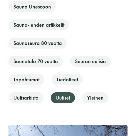
Sauna Unescoon
Sauna-lehden artikkelit
Saunaseura 80 vuotta
Saunatalo 70 vuotta
Seuran uutisia
Saunatalo on avoinna
Tapahtumat
Tiedotteet
myös helatorstaina
Uutisarkisto
Uutiset
Yleinen
-Naisten päivät ovat maanantai ja
torstai
-Miesten päivät tiistai, keskiviikko,