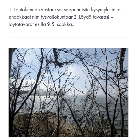
1. Johtokunnan vastaukset saapuneisiin kysymyksiin ja
11 saunomiskerran kortti
120€
ehdokkaat nimitysvaliokuntaan2. Löydä tavarasi –
3kk kortti - M / N
275€ / 115€
löytötavarat esillä 9.5. saakka...
Vuosikortti - M / N
695€ / 275€
Suomen Saunaseura ry
Vaskiniementie 10, 00200 Helsinki
Kahvio/kassa 050 372 4167
(saunojen aukioloaikana)