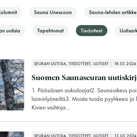
olumnit
Sauna Unescoon
Sauna-lehden artikkel
n uutisia
Tapahtumat
Tiedotteet
Uutisark
SEURAN UUTISIA, TIEDOTTEET, UUTISET
18.03.2024
Suomen Saunaseuran uutiskirj
1. Pääsiäisen aukioloajat2. Saunaoikeus poi
laiminlyöneiltä3. Muista tuoda pyyhkeesi ja l
Kivien vaihtoja...
Suomen Saunaseura ry
SEURAN UUTISIA, TIEDOTTEET, UUTISET
13.03.2024