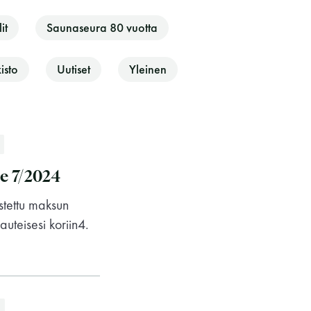
it
Saunaseura 80 vuotta
isto
Uutiset
Yleinen
e 7/2024
stettu maksun
Saunaseuran tarkoitus
auteisesi koriin4.
Suomen Saunaseura vaalii perinteisiä,