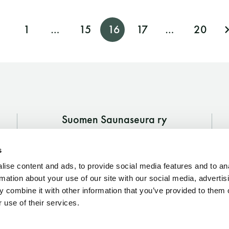
1
…
15
16
17
…
20
Suomen Saunaseura ry
Vaskiniementie 10, 00200 Helsinki
s
Kahvio/kassa 050 372 4167
(saunojen aukioloaikana)
ise content and ads, to provide social media features and to an
rmation about your use of our site with our social media, advertis
Y-tunnus: 0116872-9
 combine it with other information that you’ve provided to them o
 use of their services.
Tietosuojaseloste