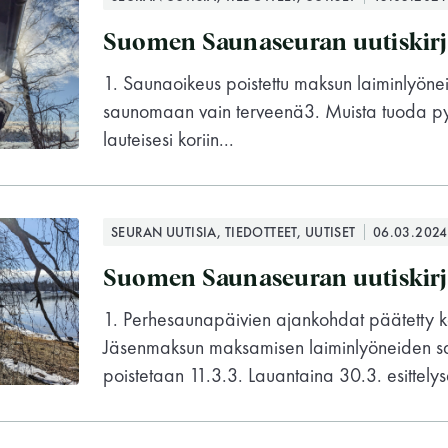
Vaskiniementie 10, 00200 Helsinki
Suomen Saunaseuran uutiskirj
Kahvio/kassa 050 372 4167
(saunojen aukioloaikana)
1. Saunaoikeus poistettu maksun laiminlyönei
saunomaan vain terveenä3. Muista tuoda py
Y-tunnus: 0116872-9
lauteisesi koriin...
Tietosuojaseloste
SEURAN UUTISIA, TIEDOTTEET, UUTISET
06.03.2024
YHTEYSTIEDOT
Suomen Saunaseuran uutiskirj
1. Perhesaunapäivien ajankohdat päätetty 
Jäsenmaksun maksamisen laiminlyöneiden s
poistetaan 11.3.3. Lauantaina 30.3. esittelys