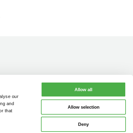
Allow all
YHTEYSTIEDOT
AUKIOLOAJAT
alyse our
ing and
Allow selection
r that
Deny