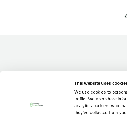
A
r
t
i
k
k
This website uses cookie
We use cookies to personal
e
traffic. We also share info
analytics partners who may
l
they’ve collected from your
i