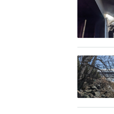
Vieras jäsenen seurassa
25 €
Jäsenen lapsi 7-18 v.
6 €
Lapsi alle 7 v.
ilmainen
11 saunomiskerran kortti
120€
3kk kortti - M / N
275€ / 115€
Vuosikortti - M / N
695€ / 275€