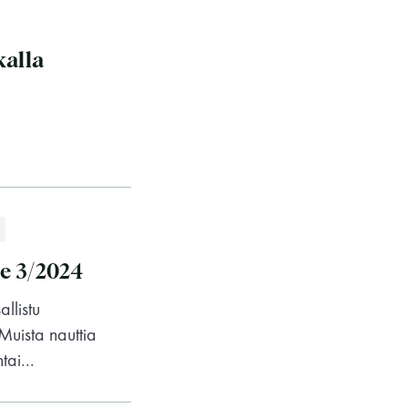
kalla
e 3/2024
llistu
Muista nauttia
ai...