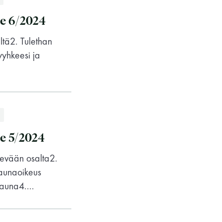
kohteliaita saunomistapoja, joiden
perustana on toisten saunarauhan
e 6/2024
kunnioittaminen. Seura vaalii
ltä2. Tulethan
saunakulttuuria ja pyrkii kehittämään
yhkeesi ja
suomalaista saunaa ja edistämään sitä
koskevaa tutkimusta.
LUE LISÄÄ
e 5/2024
kevään osalta2.
aunaoikeus
auna4....