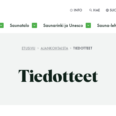
INFO
HAE
SU
Saunatalo
Saunarinki ja Unesco
Sauna-leh
a jokaisen kuun 1. maanantai huoltomaanantai
ETUSIVU
AJANKOHTAISTA
TIEDOTTEET
HAE
Tiedotteet