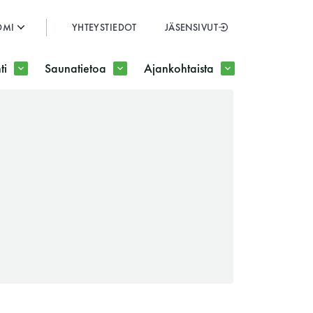
OMI
YHTEYSTIEDOT
JÄSENSIVUT
SULJE
ti
Saunatietoa
Ajankohtaista
JÄSENSIVUT