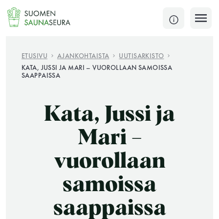
Siirry
sisältöön
SULJE
ETUSIVU
AJANKOHTAISTA
UUTISARKISTO
KATA, JUSSI JA MARI – VUOROLLAAN SAMOISSA
SAAPPAISSA
Jokaisen kuun 1. lauantai on jaettu ja jokaisen kuun
1. maanantai huoltomaanantai
Kata, Jussi ja
KATSO TARKEMMAT AUKIOLOAJAT
HAE
Mari –
JÄSENSIVUT
vuorollaan
samoissa
saappaissa