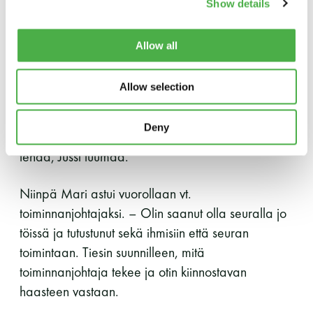
hankkeen projektikoordinaattoriksi.
Show details
Y-tunnus: 0116872-9
Seuraava käänne tuli viime vuoden huhtikuussa,
Allow all
Tietosuojaseloste
kun Jussi jätti paikkansa.
Allow selection
– Kun pian loppuvassa, määräaikaisessa
YHTEYSTIEDOT
työsuhteessa olevana saa tarjouksen hyvästä ja
Deny
jatkuvasta työsuhteesta, valinta on aika helppo
tehdä, Jussi tuumaa.
Saunaseuran tarkoitus
Niinpä Mari astui vuorollaan vt.
toiminnanjohtajaksi. – Olin saanut olla seuralla jo
Suomen Saunaseura vaalii perinteisiä, kohteliaita
töissä ja tutustunut sekä ihmisiin että seuran
saunomistapoja, joiden perustana on toisten
saunarauhan kunnioittaminen. Seura vaalii
toimintaan. Tiesin suunnilleen, mitä
saunakulttuuria ja pyrkii kehittämään suomalaista
toiminnanjohtaja tekee ja otin kiinnostavan
saunaa ja edistämään sitä koskevaa tutkimusta.
haasteen vastaan.