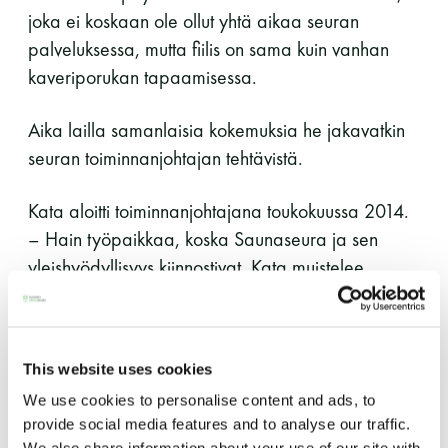
joka ei koskaan ole ollut yhtä aikaa seuran
perjantai ja lauantai
palveluksessa, mutta fiilis on sama kuin vanhan
kaveriporukan tapaamisessa.
-Kuukauden ensimmäinen lauantai on on
jaettu lauantai
Aika lailla samanlaisia kokemuksia he jakavatkin
seuran toiminnanjohtajan tehtävistä.
Kata aloitti toiminnanjohtajana toukokuussa 2014.
– Hain työpaikkaa, koska Saunaseura ja sen
Hinnasto
yleishyödyllisyys kiinnostivat, Kata muistelee.
Kolme vuotta myöhemmin eli toukokuussa 2017
Jäsen
12 €
Jussi Nuortimo tuli vt. toiminnanjohtajaksi. – Olin
Vieras jäsenen seurassa
25 €
This website uses cookies
ollut jo aikaisemminkin järjestöjen johtotehtävissä
eli tämä työpaikka vastasi työkokemustani, Jussi
We use cookies to personalise content and ads, to
Jäsenen lapsi 7-18 v.
6 €
provide social media features and to analyse our traffic.
sanoo. Kata ja Jussi tunsivat toisensa jo
Lapsi alle 7 v.
ilmainen