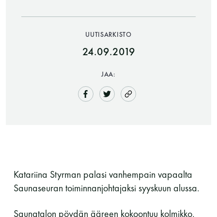
UUTISARKISTO
24.09.2019
JAA:
Saunatalo on avoinna
myös helatorstaina
-Naisten päivät ovat maanantai ja
Katariina Styrman palasi vanhempain vapaalta
torstai
Saunaseuran toiminnanjohtajaksi syyskuun alussa.
Saunatalon pöydän ääreen kokoontuu kolmikko,
-Miesten päivät tiistai, keskiviikko,