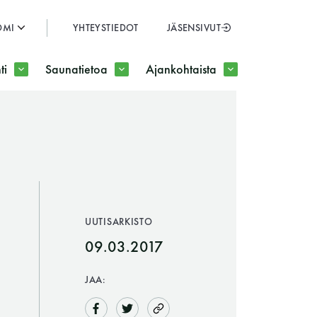
OMI
YHTEYSTIEDOT
JÄSENSIVUT
SULJE
ti
Saunatietoa
Ajankohtaista
JÄSENSIVUT
UUTISARKISTO
09.03.2017
JAA: