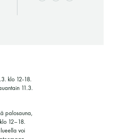
3. klo 12-18.
auantain 11.3.
Saunaseuran tarkoitus
kä palosauna,
 klo 12–18.
lueella voi
Suomen Saunaseura vaalii perinteisiä,