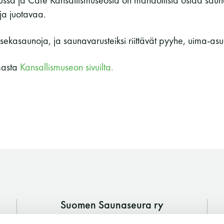
ljussa ja Café Kansallismuseosta on mahdollista ostaa sa
Vaskiniementie 10, 00200 Helsinki
ja juotavaa.
Kahvio/kassa 050 372 4167
(saunojen aukioloaikana)
 sekasaunoja, ja saunavarusteiksi riittävät pyyhe, uima-asu
Y-tunnus: 0116872-9
masta
Kansallismuseon sivuilta.
Tietosuojaseloste
YHTEYSTIEDOT
Suomen Saunaseura ry