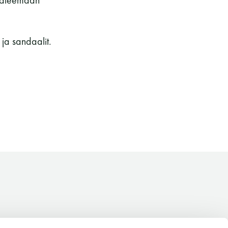
unateemaan
kohteliaita saunomistapoja, joiden
perustana on toisten saunarauhan
kunnioittaminen. Seura vaalii
 ja sandaalit.
saunakulttuuria ja pyrkii kehittämään
suomalaista saunaa ja edistämään sitä
koskevaa tutkimusta.
LUE LISÄÄ