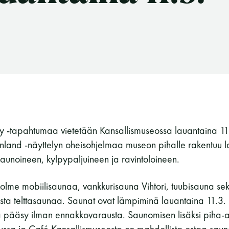
y -tapahtumaa vietetään Kansallismuseossa lauantaina 11.
land -näyttelyn oheisohjelmaa museon pihalle rakentuu l
aunoineen, kylpypaljuineen ja ravintoloineen.
olme mobiilisaunaa, vankkurisauna Vihtori, tuubisauna se
ista telttasaunaa. Saunat ovat lämpiminä lauantaina 11.3.
a pääsy ilman ennakkovarausta. Saunomisen lisäksi piha-a
Suomen Saunaseura ry