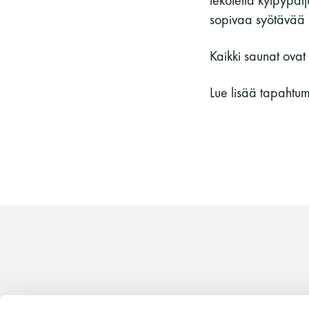
lekotella kylpypa
Vieras jäsenen seurassa
25 €
sopivaa syötävää 
Jäsenen lapsi 7-18 v.
6 €
Kaikki saunat ovat
Lapsi alle 7 v.
ilmainen
11 saunomiskerran kortti
120€
Lue lisää tapahtu
3kk kortti - M / N
275€ / 115€
Vuosikortti - M / N
695€ / 275€