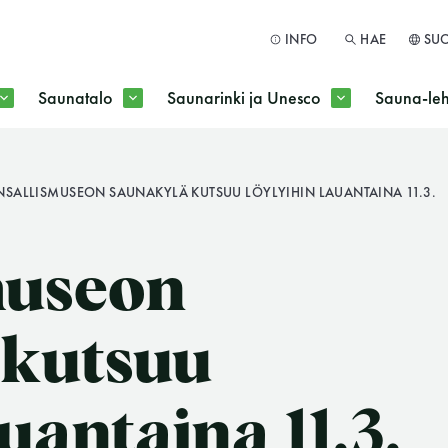
INFO
HAE
SU
Saunatalo
Saunarinki ja Unesco
Sauna-leh
a jokaisen kuun 1. maanantai huoltomaanantai
NSALLISMUSEON SAUNAKYLÄ KUTSUU LÖYLYIHIN LAUANTAINA 11.3.
HAE
museon
 kutsuu
auantaina 11.3.