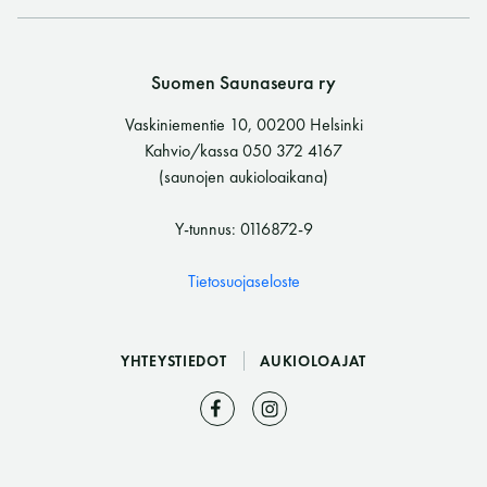
Y-tunnus: 0116872-9
Suomen Saunaseura ry
Tietosuojaseloste
Vaskiniementie 10, 00200 Helsinki
Kahvio/kassa 050 372 4167
YHTEYSTIEDOT
(saunojen aukioloaikana)
Y-tunnus: 0116872-9
Saunaseuran tarkoitus
Tietosuojaseloste
Suomen Saunaseura vaalii perinteisiä, kohteliaita
saunomistapoja, joiden perustana on toisten
YHTEYSTIEDOT
AUKIOLOAJAT
saunarauhan kunnioittaminen. Seura vaalii
saunakulttuuria ja pyrkii kehittämään suomalaista
saunaa ja edistämään sitä koskevaa tutkimusta.