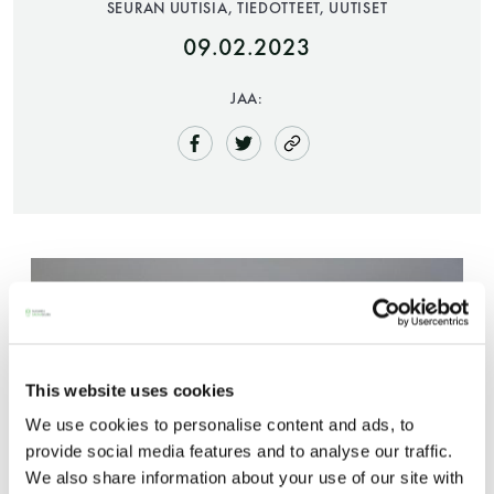
SEURAN UUTISIA, TIEDOTTEET, UUTISET
09.02.2023
JAA:
Saunatalo on avoinna
myös helatorstaina
This website uses cookies
-Naisten päivät ovat maanantai ja
torstai
We use cookies to personalise content and ads, to
provide social media features and to analyse our traffic.
We also share information about your use of our site with
-Miesten päivät tiistai, keskiviikko,