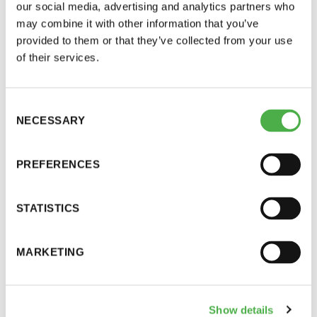
our social media, advertising and analytics partners who
perjantai ja lauantai
may combine it with other information that you’ve
provided to them or that they’ve collected from your use
-Kuukauden ensimmäinen lauantai on on
of their services.
jaettu lauantai
Kahviossa on torstaina 9.2.2023 supistettu
Consent
valikoima yllättävän sairastapauksen vuoksi.
NECESSARY
Selection
Pahoittelemme aiheutunutta harmia.
PREFERENCES
Hinnasto
STATISTICS
JAA:
Jäsen
12 €
MARKETING
Vieras jäsenen seurassa
25 €
Jäsenen lapsi 7-18 v.
6 €
Show details
Lapsi alle 7 v.
ilmainen