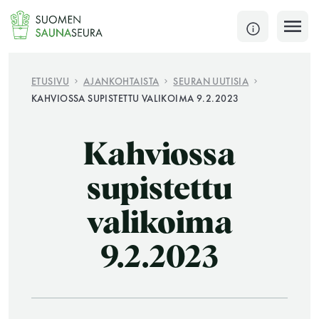
Siirry
sisältöön
SULJE
ETUSIVU
AJANKOHTAISTA
SEURAN UUTISIA
KAHVIOSSA SUPISTETTU VALIKOIMA 9.2.2023
Jokaisen kuun 1. lauantai on jaettu ja jokaisen kuun
1. maanantai huoltomaanantai
Kahviossa
KATSO TARKEMMAT AUKIOLOAJAT
HAE
supistettu
valikoima
JÄSENSIVUT
9.2.2023