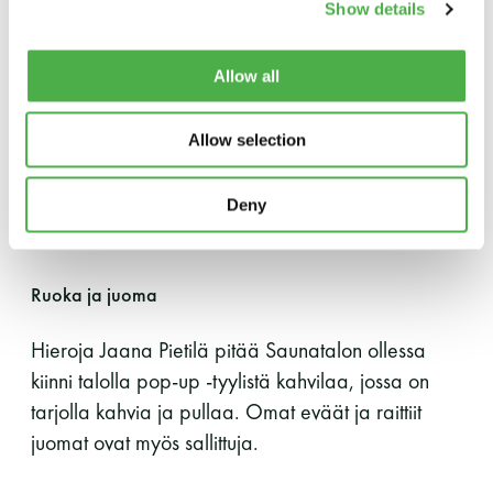
Show details
LUE LISÄÄ
WC
Allow all
Saunojilla on käytössään bajamaja ja
Allow selection
käsienpesumahdollisuus Saunatalon ollessa
suljettuna.
Deny
Ruoka ja juoma
Hieroja Jaana Pietilä pitää Saunatalon ollessa
kiinni talolla pop-up -tyylistä kahvilaa, jossa on
tarjolla kahvia ja pullaa. Omat eväät ja raittiit
juomat ovat myös sallittuja.