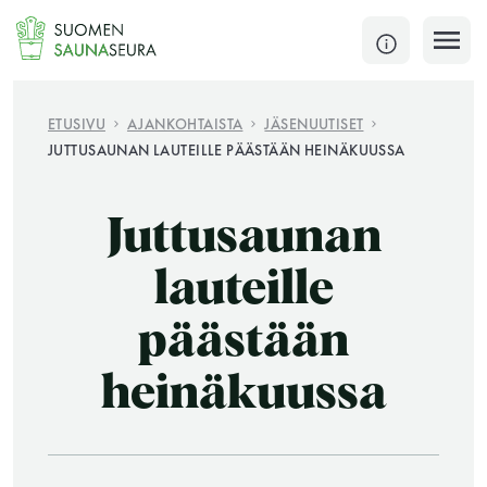
Siirry
sisältöön
SULJE
ETUSIVU
AJANKOHTAISTA
JÄSENUUTISET
JUTTUSAUNAN LAUTEILLE PÄÄSTÄÄN HEINÄKUUSSA
Jokaisen kuun 1. lauantai on jaettu ja jokaisen kuun
1. maanantai huoltomaanantai
Juttusaunan
KATSO TARKEMMAT AUKIOLOAJAT
HAE
lauteille
päästään
JÄSENSIVUT
heinäkuussa