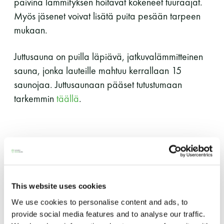
päivinä lämmityksen hoitavat kokeneet tuuraajat.
Myös jäsenet voivat lisätä puita pesään tarpeen
11 saunomiskerran kortti
120€
mukaan.
3kk kortti - M / N
275€ / 115€
Juttusauna on puilla läpiävä, jatkuvalämmitteinen
Vuosikortti - M / N
695€ / 275€
sauna, jonka lauteille mahtuu kerrallaan 15
saunojaa. Juttusaunaan pääset tutustumaan
tarkemmin
täällä
.
Viikottainen aukioloaika
Suomen Saunaseura ry
Maanantai – perjantai klo 12-18, sauna on
This website uses cookies
sekasauna.
Vaskiniementie 10, 00200 Helsinki
We use cookies to personalise content and ads, to
Kahvio/kassa 050 372 4167
provide social media features and to analyse our traffic.
(saunojen aukioloaikana)