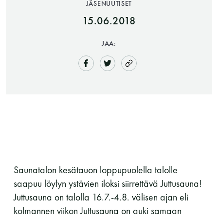
JÄSENUUTISET
15.06.2018
JAA:
Saunatalo on avoinna
myös helatorstaina
Saunatalon kesätauon loppupuolella talolle
-Naisten päivät ovat maanantai ja
saapuu löylyn ystävien iloksi siirrettävä Juttusauna!
torstai
Juttusauna on talolla 16.7.-4.8. välisen ajan eli
kolmannen viikon Juttusauna on auki samaan
-Miesten päivät tiistai, keskiviikko,