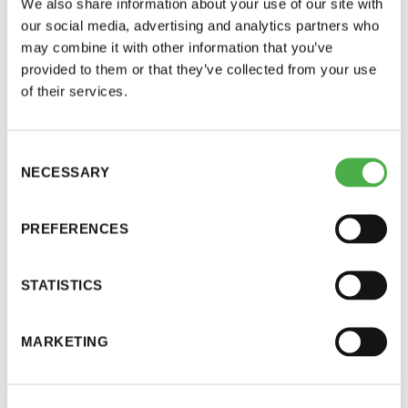
We also share information about your use of our site with
our social media, advertising and analytics partners who
Y-tunnus: 0116872-9
Peseytyminen ja pyyhkeet
may combine it with other information that you’ve
provided to them or that they’ve collected from your use
Tietosuojaseloste
Saunojilla on talolla käytössään kesäsuihku, jossa
of their services.
ei saa käyttää pesuaineita
ympäristömääräysten
vuoksi. Saunoessa käytetään omia pyyhkeitä ja
YHTEYSTIEDOT
laudeliinoja, sillä Saunatalon pyyhepalvelu ei
Consent
NECESSARY
toimi kesätauon aikana.
Selection
Saunaseuran tarkoitus
PREFERENCES
Pukutilat
Suomen Saunaseura vaalii perinteisiä, kohteliaita
STATISTICS
saunomistapoja, joiden perustana on toisten
Saunatalolle on järjestetty pukutilat miehille ja
saunarauhan kunnioittaminen. Seura vaalii
naisille erikseen. Lukollista
MARKETING
saunakulttuuria ja pyrkii kehittämään suomalaista
tavaransäilytysmahdollisuutta ei ole tarjolla.
saunaa ja edistämään sitä koskevaa tutkimusta.