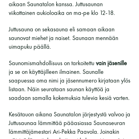
aikaan Saunatalon kanssa. Juttusaunan
perjantai ja lauantai
viikottainen aukioloaika on ma-pe klo 12-18.
-Kuukauden ensimmäinen lauantai on on
Juttusauna on sekasauna eli samaan aikaan
jaettu lauantai
saunovat miehet ja naiset. Saunaan mennään
uimapuku päällä.
Saunomismahdollisuus on tarkoitettu
vain jäsenille
ja se on käyttäjilleen ilmainen. Saunalle
saapuessa oma nimi ja jäsennumero kirjataan ylös
Hinnasto
listaan. Näin seurataan saunan käyttöä ja
saadaan samalla kokemuksia tulevia kesiä varten.
Jäsen
12 €
Vieras jäsenen seurassa
25 €
Kesätauon aikana Saunatalon järjestystä valvoo ja
Juttusaunaa lämmittää pääasiassa Saunaseuran
Jäsenen lapsi 7-18 v.
6 €
lämmittäjämestari Ari-Pekka Paavola. Joinakin
Lapsi alle 7 v.
ilmainen