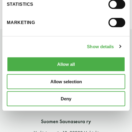
STATISTICS
perjantai ja lauantai
-Kuukauden ensimmäinen lauantai on on
MARKETING
jaettu lauantai
Show details
Allow all
Hinnasto
Allow selection
Jäsen
12 €
Deny
Vieras jäsenen seurassa
25 €
Jäsenen lapsi 7-18 v.
6 €
Suomen Saunaseura ry
Lapsi alle 7 v.
ilmainen