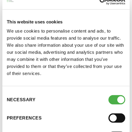
UUTISARKISTO
22.10.2014
This website uses cookies
JAA:
We use cookies to personalise content and ads, to
provide social media features and to analyse our traffic.
We also share information about your use of our site with
our social media, advertising and analytics partners who
may combine it with other information that you’ve
Saunatalo on avoinna
provided to them or that they’ve collected from your use
of their services.
myös helatorstaina
Seuran uusin sauna on valmistumassa
Consent
rakennustöiden osalta loka-marraskuussa ja se
NECESSARY
Selection
otetaan käyttöön joulukuussa. Saunassa on vielä
-Naisten päivät ovat maanantai ja
tekemättä joitakin viimeistelytöitä, joiden
torstai
PREFERENCES
valmistuttua saunan koelämmitykset voidaan
aloittaa.
-Miesten päivät tiistai, keskiviikko,