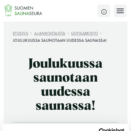
Siirry
sisältöön
SULJE
ETUSIVU
AJANKOHTAISTA
UUTISARKISTO
JOULUKUUSSA SAUNOTAAN UUDESSA SAUNASSA!
Jokaisen kuun 1. lauantai on jaettu ja jokaisen kuun
1. maanantai huoltomaanantai
Joulukuussa
KATSO TARKEMMAT AUKIOLOAJAT
HAE
saunotaan
uudessa
JÄSENSIVUT
saunassa!