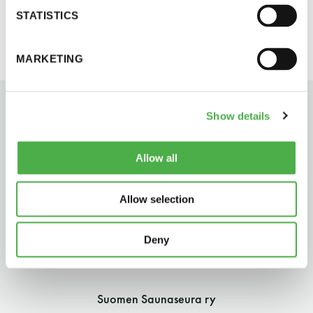
ohjeiden mukaisesti.
perjantai ja lauantai
STATISTICS
-Kuukauden ensimmäinen lauantai on on
MARKETING
jaettu lauantai
Show details
Allow all
Hinnasto
Allow selection
Jäsen
12 €
Deny
Vieras jäsenen seurassa
25 €
Jäsenen lapsi 7-18 v.
6 €
Suomen Saunaseura ry
Lapsi alle 7 v.
ilmainen