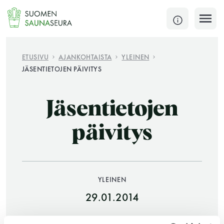
Siirry
sisältöön
SULJE
ETUSIVU
AJANKOHTAISTA
YLEINEN
JÄSENTIETOJEN PÄIVITYS
Jokaisen kuun 1. lauantai on jaettu ja jokaisen kuun
1. maanantai huoltomaanantai
Jäsentietojen
KATSO TARKEMMAT AUKIOLOAJAT
HAE
päivitys
JÄSENSIVUT
YLEINEN
29.01.2014
JAA: