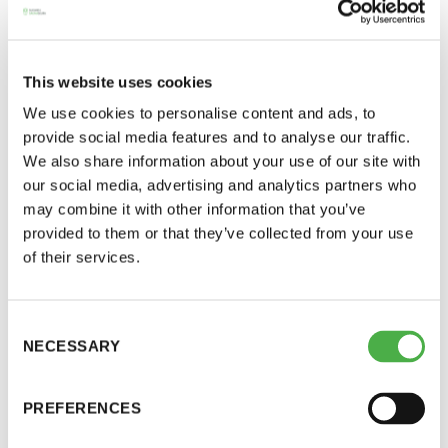
This website uses cookies
We use cookies to personalise content and ads, to
provide social media features and to analyse our traffic.
We also share information about your use of our site with
our social media, advertising and analytics partners who
Vuosijäsenlaskun mukana tulleessa
may combine it with other information that you’ve
jäsentietolomakkeessa on ollut väärä
Saunatalo on avoinna
provided to them or that they’ve collected from your use
nettiosoite. Itse laskussa kaikki tiedot ovat oikein.
of their services.
myös helatorstaina
Omat jäsentietosi voit päivittää suoraan
rekisteriimme omilla tunnuksillasi.
Consent
Jos olet käyttänyt hierontakalenteria, pääset
NECESSARY
Selection
-Naisten päivät ovat maanantai ja
samoilla tunnuksilla myös muuttamaan
torstai
omia tietojasi. Muussa tapauksessa pystyt itse
PREFERENCES
tilaamaan tunnukset hierontakalenterin
-Miesten päivät tiistai, keskiviikko,