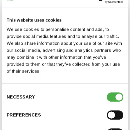
ETUSIVU
JÄSENSIVUT
Jäsensivut
This website uses cookies
We use cookies to personalise content and ads, to
provide social media features and to analyse our traffic.
We also share information about your use of our site with
our social media, advertising and analytics partners who
may combine it with other information that you’ve
Jäsenrekisteriin voit kirjautua osoitteessa
provided to them or that they’ve collected from your use
Saunatalo on avoinna
flomembers.com/saunaseura
. Samalla
of their services.
myös helatorstaina
kirjautumisella pääset varauskalenteriin, josta voit
varata poikkeusoloissa saunavuoroja.
Consent
NECESSARY
Selection
Ohjeet varauskalenteriin käyttöön löydät
täältä
.
-Naisten päivät ovat maanantai ja
torstai
PREFERENCES
-Miesten päivät tiistai, keskiviikko,