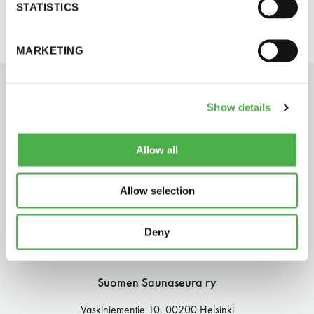
STATISTICS
perjantai ja lauantai
MARKETING
-Kuukauden ensimmäinen lauantai on on
jaettu lauantai
Show details
Allow all
Hinnasto
Allow selection
Jäsen
12 €
Deny
Vieras jäsenen seurassa
25 €
Suomen Saunaseura ry
Jäsenen lapsi 7-18 v.
6 €
Vaskiniementie 10, 00200 Helsinki
Lapsi alle 7 v.
ilmainen