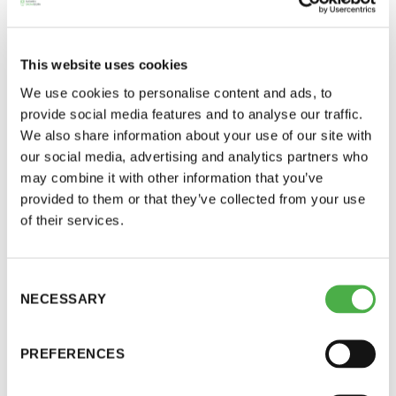
perjantai ja lauantai
This website uses cookies
-Kuukauden ensimmäinen lauantai on on
jäsenmaksulaskut ovat lähteneet liikkeelle.
jaettu lauantai
We use cookies to personalise content and ads, to
Laskujen eräpäivä on 26.1.2026. Löydät laskut
provide social media features and to analyse our traffic.
myös jäsensivuilta.
We also share information about your use of our site with
our social media, advertising and analytics partners who
Viime vuosien tapaan eräpäivän jälkeen
may combine it with other information that you’ve
provided to them or that they’ve collected from your use
maksamaton jäsenmaksulasku aiheuttaa
of their services.
saunakiellon.
Hinnasto
Jäsenet, joiden jäsenmaksu on maksamatta 3
Consent
Jäsen
12 €
kuukautta jäsenmaksulaskun eräpäivän jälkeen
NECESSARY
Selection
Vieras jäsenen seurassa
25 €
katsotaan eronneeksi Suomen Saunaseuran
sääntöjen mukaisesti.
PREFERENCES
Jäsenen lapsi 7-18 v.
6 €
Lapsi alle 7 v.
ilmainen