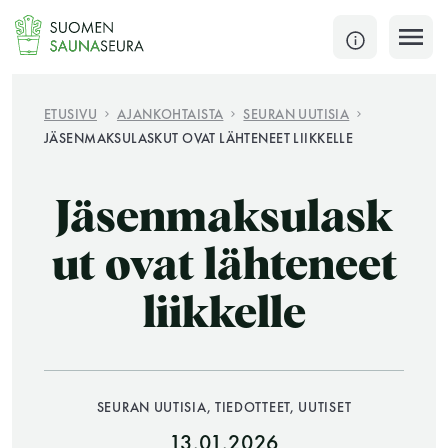
Siirry
sisältöön
SULJE
ETUSIVU
AJANKOHTAISTA
SEURAN UUTISIA
JÄSENMAKSULASKUT OVAT LÄHTENEET LIIKKELLE
Jokaisen kuun 1. lauantai on jaettu ja jokaisen kuun
1. maanantai huoltomaanantai
Jäsenmaksulask
KATSO TARKEMMAT AUKIOLOAJAT
HAE
ut ovat lähteneet
liikkelle
JÄSENSIVUT
SEURAN UUTISIA, TIEDOTTEET, UUTISET
13.01.2026