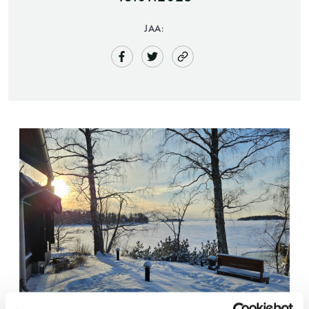
JAA:
Saunatalo on avoinna
myös helatorstaina
-Naisten päivät ovat maanantai ja
torstai
-Miesten päivät tiistai, keskiviikko,