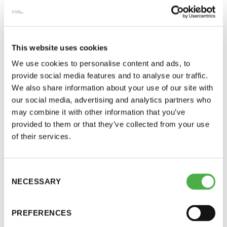
Miltä näyttää Narvin kansainvälinen tilanne tällä
hetkellä?
Narvin vienti kattaa noin neljänneksen yrityksen
This website uses cookies
liikevaihdosta tällä hetkellä. Vientityötä on tehty
We use cookies to personalise content and ads, to
pitkäjänteisesti jo jonkin aikaa ja tarkoitus on olla
provide social media features and to analyse our traffic.
tulevaisuudessa entistä kansainvälisempi yritys.
We also share information about your use of our site with
Viennin ydinalueita ovat Pohjoismaat ja Eurooppa,
our social media, advertising and analytics partners who
may combine it with other information that you’ve
mutta suuntaamme myös Euroopan ulkopuolelle,
provided to them or that they’ve collected from your use
erityisesti Japaniin ja Pohjois-Amerikkaan.
of their services.
Työ näissä maissa on jo aloitettu. Olemme
rekrytoineet lisää osaamista vientitoimintaan.
Consent
NECESSARY
Kaiken kaikkiaan henkilöstöä Narvilla on tällä
Selection
hetkellä reilut 50.
PREFERENCES
Olen ylpeä henkilökuntamme ammattitaidosta,