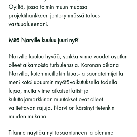
Oy:ltä, jossa toimin muun muassa
Y-tunnus: 0116872-9
projektihankkeen johtoryhmässä talous
vastuualueenani.
Tietosuojaseloste
Mitä Narville kuuluu juuri nyt?
YHTEYSTIEDOT
Narville kuuluu hyvää, vaikka viime vuodet ovatkin
olleet aikamoista turbulenssia. Koronan aikana
Narvilla, kuten muillakin kiuas-ja saunatoimijoilla
Saunaseuran tarkoitus
meni kotoilubuumin myötävaikutuksella todella
lujaa, mutta viime aikaiset kriisit ja
Suomen Saunaseura vaalii perinteisiä, kohteliaita
kuluttajamarkkinan muutokset ovat olleet
saunomistapoja, joiden perustana on toisten
valitettavan rajuja. Narvi on kärsinyt tietenkin
saunarauhan kunnioittaminen. Seura vaalii
muiden mukana.
saunakulttuuria ja pyrkii kehittämään suomalaista
saunaa ja edistämään sitä koskevaa tutkimusta.
Tilanne näyttää nyt tasaantuneen ja olemme