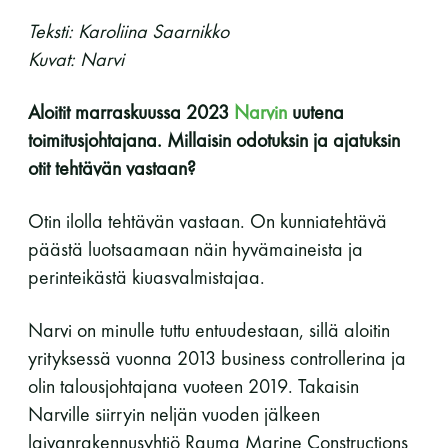
Teksti: Karoliina Saarnikko
11 saunomiskerran kortti
120€
Kuvat: Narvi
3kk kortti - M / N
275€ / 115€
Aloitit marraskuussa 2023
Narvin
uutena
Vuosikortti - M / N
695€ / 275€
toimitusjohtajana. Millaisin odotuksin ja ajatuksin
otit tehtävän vastaan?
Otin ilolla tehtävän vastaan. On kunniatehtävä
päästä luotsaamaan näin hyvämaineista ja
perinteikästä kiuasvalmistajaa.
Narvi on minulle tuttu entuudestaan, sillä aloitin
Suomen Saunaseura ry
yrityksessä vuonna 2013 business controllerina ja
Vaskiniementie 10, 00200 Helsinki
olin talousjohtajana vuoteen 2019. Takaisin
Kahvio/kassa 050 372 4167
Narville siirryin neljän vuoden jälkeen
(saunojen aukioloaikana)
laivanrakennusyhtiö Rauma Marine Constructions