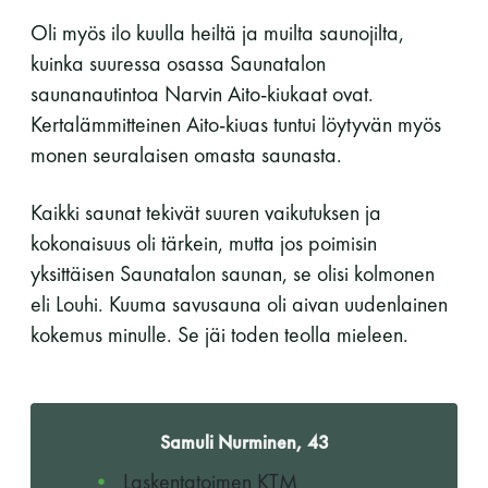
Oli myös ilo kuulla heiltä ja muilta saunojilta,
kuinka suuressa osassa Saunatalon
saunanautintoa Narvin Aito-kiukaat ovat.
Kertalämmitteinen Aito-kiuas tuntui löytyvän myös
monen seuralaisen omasta saunasta.
Kaikki saunat tekivät suuren vaikutuksen ja
kokonaisuus oli tärkein, mutta jos poimisin
yksittäisen Saunatalon saunan, se olisi kolmonen
eli Louhi. Kuuma savusauna oli aivan uudenlainen
kokemus minulle. Se jäi toden teolla mieleen.
Samuli Nurminen, 43
Laskentatoimen KTM