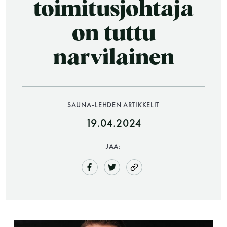
toimitusjohtaja
on tuttu
narvilainen
SAUNA-LEHDEN ARTIKKELIT
Saunatalo on avoinna
19.04.2024
myös helatorstaina
JAA:
-Naisten päivät ovat maanantai ja
torstai
-Miesten päivät tiistai, keskiviikko,