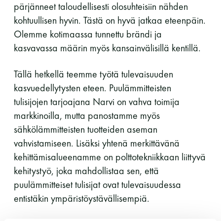
pärjänneet taloudellisesti olosuhteisiin nähden
LUE LISÄÄ
kohtuullisen hyvin. Tästä on hyvä jatkaa eteenpäin.
Olemme kotimaassa tunnettu brändi ja
kasvavassa määrin myös kansainvälisillä kentillä.
Tällä hetkellä teemme työtä tulevaisuuden
kasvuedellytysten eteen. Puulämmitteisten
tulisijojen tarjoajana Narvi on vahva toimija
markkinoilla, mutta panostamme myös
sähkölämmitteisten tuotteiden aseman
vahvistamiseen. Lisäksi yhtenä merkittävänä
kehittämisalueenamme on polttotekniikkaan liittyvä
kehitystyö, joka mahdollistaa sen, että
puulämmitteiset tulisijat ovat tulevaisuudessa
entistäkin ympäristöystävällisempiä.