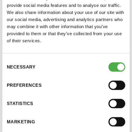
Suomen Saunaseuran 80. vuosijuhlia vietetäänkin
provide social media features and to analyse our traffic.
perjantai ja lauantai
torstaina 16.11.2017, kun seuran jäsenistö
We also share information about your use of our site with
kokoontuu yhdessä juhlimaan rakkaan
our social media, advertising and analytics partners who
-Kuukauden ensimmäinen lauantai on on
Saunaseuran 80-vuotista taivalta ravintola Bankiin,
may combine it with other information that you’ve
jaettu lauantai
Helsingin keskustaan. Tähän ikimuistoiseen juhlaan
provided to them or that they’ve collected from your use
ovat lämpimästi tervetulleita seuran jäsenet
of their services.
puolisoineen sekä sidosryhmien edustajat.
Consent
Juhlan aikana nautitaan hyvästä seurasta,
NECESSARY
Selection
viihdyttävästä ohjelmasta ja tietysti makuhermoja
Hinnasto
kutkuttavasta kolmen ruokalajin illallisesta. Illan
PREFERENCES
juontaa YLEn uutisistakin tuttu Piia Pasanen ja
Jäsen
12 €
hymyt huulille sekä vieraat tanssilattialle
STATISTICS
houkuttelee takuuvarmasti illan musiikista vastaava
Vieras jäsenen seurassa
25 €
Ogeli Big Band.
Jäsenen lapsi 7-18 v.
6 €
MARKETING
Ilta alkaa cocktail-tilaisuudella Wall Street -tilassa
Lapsi alle 7 v.
ilmainen