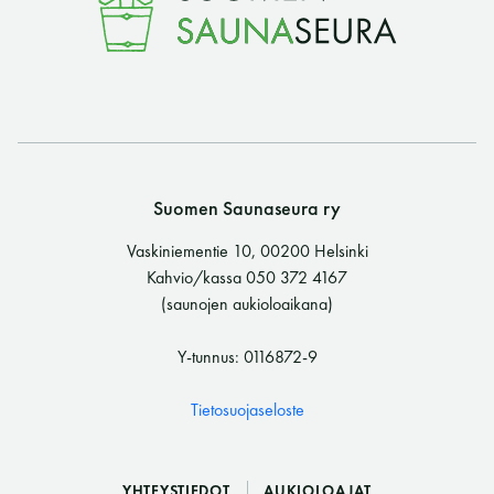
Y-tunnus: 0116872-9
Tietosuojaseloste
YHTEYSTIEDOT
Suomen Saunaseura ry
Vaskiniementie 10, 00200 Helsinki
Saunaseuran tarkoitus
Kahvio/kassa 050 372 4167
(saunojen aukioloaikana)
Suomen Saunaseura vaalii perinteisiä, kohteliaita
Y-tunnus: 0116872-9
saunomistapoja, joiden perustana on toisten
saunarauhan kunnioittaminen. Seura vaalii
Tietosuojaseloste
saunakulttuuria ja pyrkii kehittämään suomalaista
saunaa ja edistämään sitä koskevaa tutkimusta.
YHTEYSTIEDOT
AUKIOLOAJAT