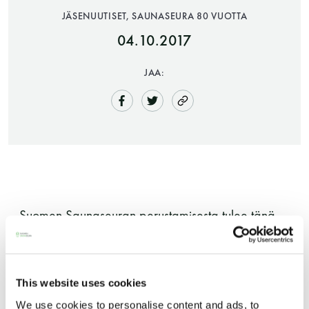
JÄSENUUTISET, SAUNASEURA 80 VUOTTA
04.10.2017
JAA:
Saunatalo on avoinna
myös helatorstaina
Suomen Saunaseuran perustamisesta tulee tänä
vuonna kuluneeksi mahtavat 80 vuotta, sillä seura
-Naisten päivät ovat maanantai ja
perustettiin aikanaan 16.11.1937 nimellä
torstai
Suomalaisen saunan ystävät ry.
This website uses cookies
-Miesten päivät tiistai, keskiviikko,
We use cookies to personalise content and ads, to