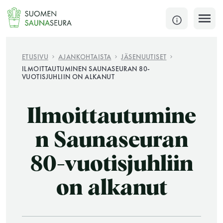
Siirry
sisältöön
SULJE
ETUSIVU
AJANKOHTAISTA
JÄSENUUTISET
ILMOITTAUTUMINEN SAUNASEURAN 80-
VUOTISJUHLIIN ON ALKANUT
Jokaisen kuun 1. lauantai on jaettu ja jokaisen kuun
1. maanantai huoltomaanantai
Ilmoittautumine
KATSO TARKEMMAT AUKIOLOAJAT
HAE
n Saunaseuran
JÄSENSIVUT
80-vuotisjuhliin
on alkanut