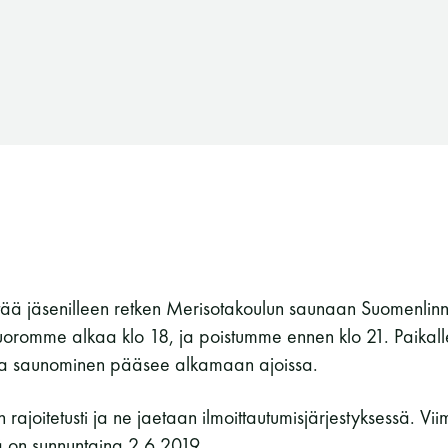
tää jäsenilleen retken Merisotakoulun saunaan Suomenlin
oromme alkaa klo 18, ja poistumme ennen klo 21. Paikall
otta saunominen pääsee alkamaan ajoissa.
n rajoitetusti ja ne jaetaan ilmoittautumisjärjestyksessä. Vi
Suomen Saunaseura ry
ä on sunnuntaina 2.6.2019.