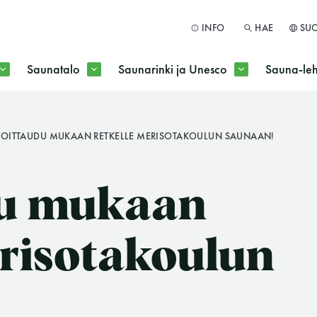
INFO
HAE
SU
Saunatalo
Saunarinki ja Unesco
Sauna-leh
a jokaisen kuun 1. maanantai huoltomaanantai
MOITTAUDU MUKAAN RETKELLE MERISOTAKOULUN SAUNAAN!
HAE
du mukaan
erisotakoulun