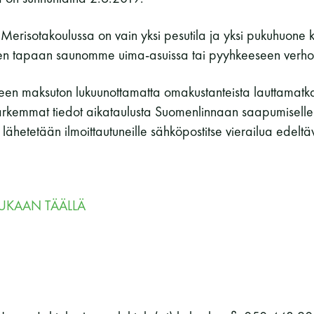
Vaskiniementie 10, 00200 Helsinki
Kahvio/kassa 050 372 4167
erisotakoulussa on vain yksi pesutila ja yksi pukuhuone kai
(saunojen aukioloaikana)
en tapaan saunomme uima-asuissa tai pyyhkeeseen verho
Y-tunnus: 0116872-9
jilleen maksuton lukuunottamatta omakustanteista lauttamat
rkemmat tiedot aikataulusta Suomenlinnaan saapumiselle 
Tietosuojaseloste
lähetetään ilmoittautuneille sähköpostitse vierailua edeltäv
YHTEYSTIEDOT
UKAAN TÄÄLLÄ