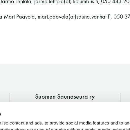
 Jarmo Lehtola, jarmo.lehtola(at) kolumbus.fi, 050 443 2
aja Mari Paavola, mari.paavola(at)sauna.vanhat.fi, 050 3
Suomen Saunaseura ry
Vaskiniementie 10, 00200 Helsinki
s
Kahvio/kassa 050 372 4167
(saunojen aukioloaikana)
ise content and ads, to provide social media features and to an
rmation about your use of our site with our social media, advertis