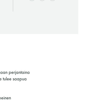
naan perjantaina
Saunaseuran tarkoitus
e tulee saapua
imeinen
Suomen Saunaseura vaalii perinteisiä,