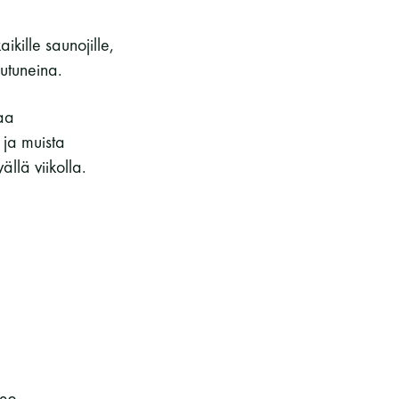
kohteliaita saunomistapoja, joiden
perustana on toisten saunarauhan
kille saunojille,
kunnioittaminen. Seura vaalii
utuneina.
saunakulttuuria ja pyrkii kehittämään
suomalaista saunaa ja edistämään sitä
kaa
koskevaa tutkimusta.
ja muista
ällä viikolla.
LUE LISÄÄ