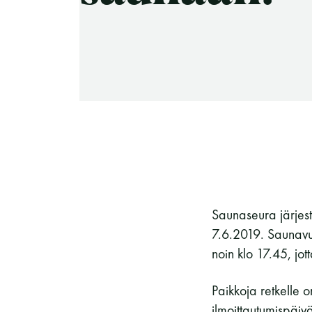
-Miesten päivät tiistai, keskiviikko,
perjantai ja lauantai
-Kuukauden ensimmäinen lauantai on
on jaettu lauantai
Hinnasto
Saunaseura järjes
7.6.2019. Saunavu
noin klo 17.45, j
Jäsen
12 €
Paikkoja retkelle o
ilmoittautumispäiv