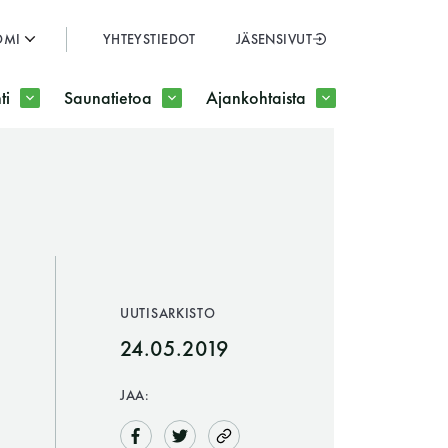
OMI
YHTEYSTIEDOT
JÄSENSIVUT
SULJE
ti
Saunatietoa
Ajankohtaista
JÄSENSIVUT
UUTISARKISTO
24.05.2019
JAA: