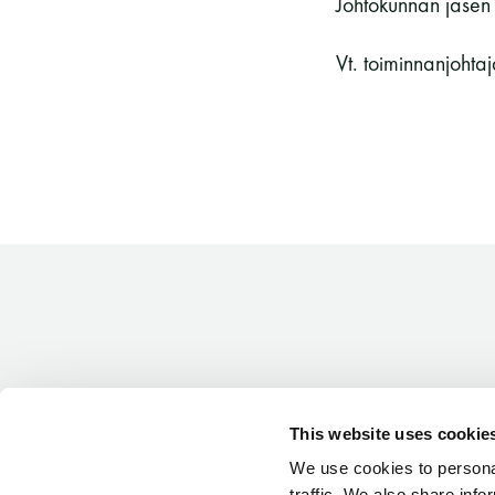
Johtokunnan jäsen
Vt. toiminnanjoht
This website uses cookie
We use cookies to personal
traffic. We also share info