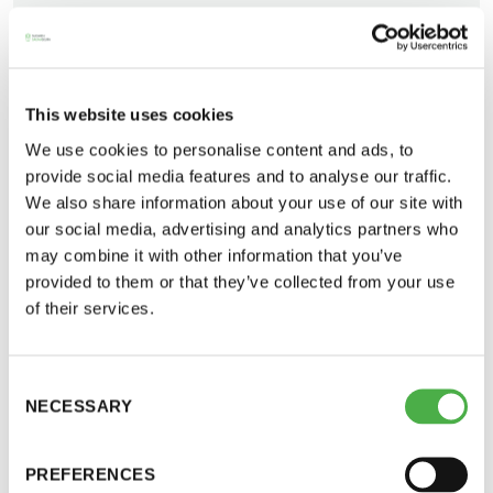
UUTISARKISTO
02.06.2016
This website uses cookies
We use cookies to personalise content and ads, to
JAA:
provide social media features and to analyse our traffic.
We also share information about your use of our site with
our social media, advertising and analytics partners who
Saunatalo on avoinna
may combine it with other information that you’ve
provided to them or that they’ve collected from your use
myös helatorstaina
of their services.
Consent
-Naisten päivät ovat maanantai ja
Saunaseura Löylynlyöjät ry järjestää 21.
NECESSARY
Selection
torstai
kansainväliset saunafestivaalit 15. -17.7.2016
Ikaalisten kylpylässä. Katso lisätietoja festivaalien
PREFERENCES
-Miesten päivät tiistai, keskiviikko,
kotisivuilta: