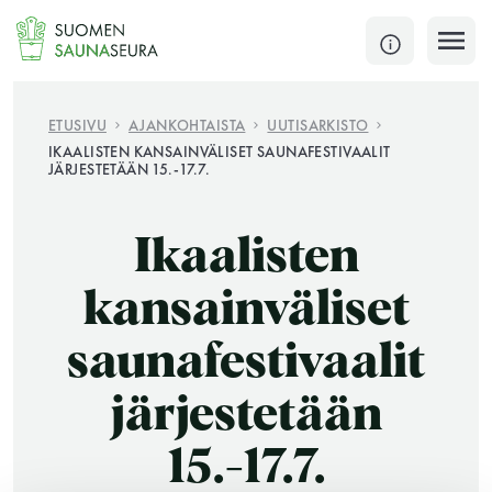
Siirry
sisältöön
SULJE
ETUSIVU
AJANKOHTAISTA
UUTISARKISTO
IKAALISTEN KANSAINVÄLISET SAUNAFESTIVAALIT
JÄRJESTETÄÄN 15.-17.7.
Jokaisen kuun 1. lauantai on jaettu ja jokaisen kuun
1. maanantai huoltomaanantai
Ikaalisten
KATSO TARKEMMAT AUKIOLOAJAT
HAE
kansainväliset
JÄSENSIVUT
saunafestivaalit
järjestetään
15.-17.7.