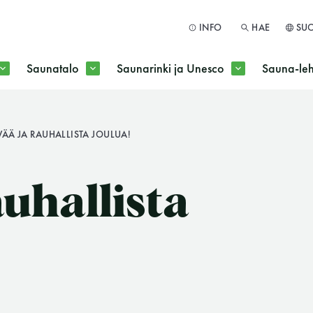
INFO
HAE
SU
Saunatalo
Saunarinki ja Unesco
Sauna-leh
a jokaisen kuun 1. maanantai huoltomaanantai
ÄÄ JA RAUHALLISTA JOULUA!
HAE
uhallista