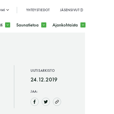
OMI
YHTEYSTIEDOT
JÄSENSIVUT
SULJE
ti
Saunatietoa
Ajankohtaista
JÄSENSIVUT
UUTISARKISTO
24.12.2019
JAA: