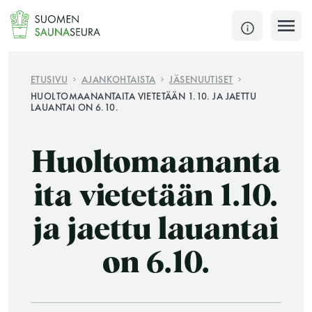
Siirry
sisältöön
SULJE
ETUSIVU
AJANKOHTAISTA
JÄSENUUTISET
HUOLTOMAANANTAITA VIETETÄÄN 1.10. JA JAETTU
LAUANTAI ON 6.10.
Jokaisen kuun 1. lauantai on jaettu ja jokaisen kuun
1. maanantai huoltomaanantai
Huoltomaananta
KATSO TARKEMMAT AUKIOLOAJAT
HAE
ita vietetään 1.10.
JÄSENSIVUT
ja jaettu lauantai
on 6.10.