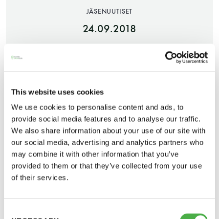
JÄSENUUTISET
24.09.2018
JAA:
This website uses cookies
We use cookies to personalise content and ads, to
Saunatalo on avoinna
provide social media features and to analyse our traffic.
myös helatorstaina
We also share information about your use of our site with
our social media, advertising and analytics partners who
may combine it with other information that you’ve
provided to them or that they’ve collected from your use
-Naisten päivät ovat maanantai ja
Saunatalo sulkeutuu lokakuun ensimmäisenä
of their services.
torstai
maanantaina 1.10.2018 huoltotoimenpiteitä
varten. Naiset pääsevät saunomaan korvaavalle
Consent
-Miesten päivät tiistai, keskiviikko,