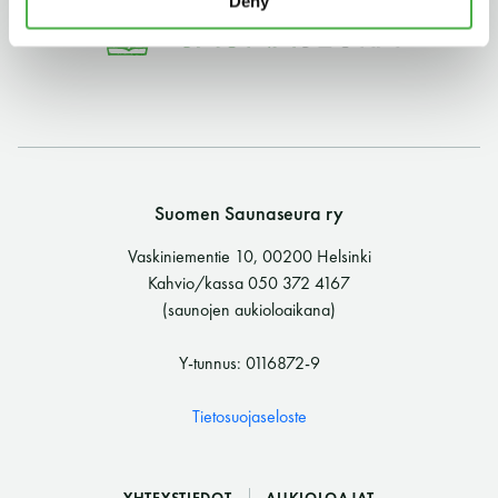
Deny
11 saunomiskerran kortti
120€
3kk kortti - M / N
275€ / 115€
Vuosikortti - M / N
695€ / 275€
Suomen Saunaseura ry
Vaskiniementie 10, 00200 Helsinki
Kahvio/kassa 050 372 4167
(saunojen aukioloaikana)
Y-tunnus: 0116872-9
Suomen Saunaseura ry
Tietosuojaseloste
Vaskiniementie 10, 00200 Helsinki
Kahvio/kassa 050 372 4167
(saunojen aukioloaikana)
YHTEYSTIEDOT
AUKIOLOAJAT