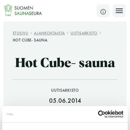
Siirry
sisältöön
SULJE
ETUSIVU
AJANKOHTAISTA
UUTISARKISTO
HOT CUBE- SAUNA
Jokaisen kuun 1. lauantai on jaettu ja jokaisen kuun
1. maanantai huoltomaanantai
Hot Cube- sauna
KATSO TARKEMMAT AUKIOLOAJAT
HAE
JÄSENSIVUT
UUTISARKISTO
05.06.2014
JAA: