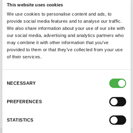
This website uses cookies
We use cookies to personalise content and ads, to
provide social media features and to analyse our traffic.
We also share information about your use of our site with
our social media, advertising and analytics partners who
may combine it with other information that you’ve
Muotoilija Harri Markkulan suunnittelema Hot
provided to them or that they’ve collected from your use
Cube -sauna on mukana HDW-tapahtumassa
of their services.
tänäkin vuonna. www.helsinkidesignweek.com
Saunatalo on avoinna
Lisäksi Hot Cube lämpenee Helsingin edustalla
sijaitsevassa elämyksellisessä Saunasaaressa
myös helatorstaina
Consent
NECESSARY
Selection
sopimuksen mukaan koko kesän ajan.
www.saunasaari.fi
PREFERENCES
-Naisten päivät ovat maanantai ja
torstai
STATISTICS
-Miesten päivät tiistai, keskiviikko,