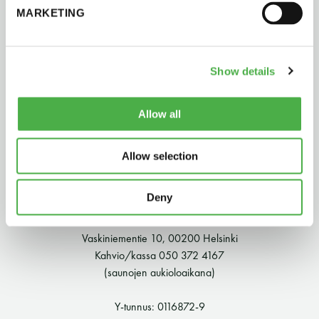
MARKETING
perjantai ja lauantai
-Kuukauden ensimmäinen lauantai on on
Show details
jaettu lauantai
Allow all
Allow selection
Hinnasto
Deny
Suomen Saunaseura ry
Jäsen
12 €
Vaskiniementie 10, 00200 Helsinki
Kahvio/kassa 050 372 4167
Vieras jäsenen seurassa
25 €
(saunojen aukioloaikana)
Jäsenen lapsi 7-18 v.
6 €
Y-tunnus: 0116872-9
Lapsi alle 7 v.
ilmainen