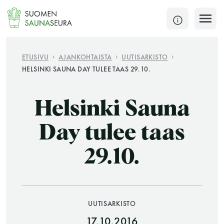
Siirry
sisältöön
SULJE
ETUSIVU
AJANKOHTAISTA
UUTISARKISTO
HELSINKI SAUNA DAY TULEE TAAS 29.10.
Jokaisen kuun 1. lauantai on jaettu ja jokaisen kuun
1. maanantai huoltomaanantai
Helsinki Sauna
KATSO TARKEMMAT AUKIOLOAJAT
HAE
Day tulee taas
29.10.
JÄSENSIVUT
UUTISARKISTO
17.10.2016