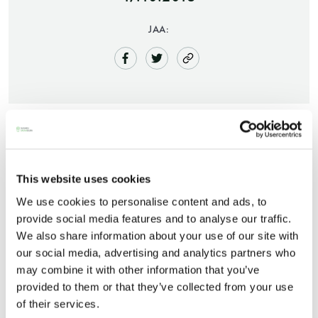
JAA:
Saunatalo on avoinna
Viime maaliskuussa suuren suosion saavuttanut
This website uses cookies
myös helatorstaina
Helsinki Sauna Day uusitaan taas 29.10.
We use cookies to personalise content and ads, to
provide social media features and to analyse our traffic.
Päivän ideo on, että kuka tahansa voi ilmoittaa
We also share information about your use of our site with
oman saunansa mukaan tapahtumaan.
-Naisten päivät ovat maanantai ja
our social media, advertising and analytics partners who
may combine it with other information that you’ve
Saunavuoroja varataan verkossa. Ilmoita oma tai
torstai
provided to them or that they’ve collected from your use
yhteisösi sauna mukaan tai lähde itse kiertämään
of their services.
saunoja! Suomen Saunaseura osallistuu
-Miesten päivät tiistai, keskiviikko,