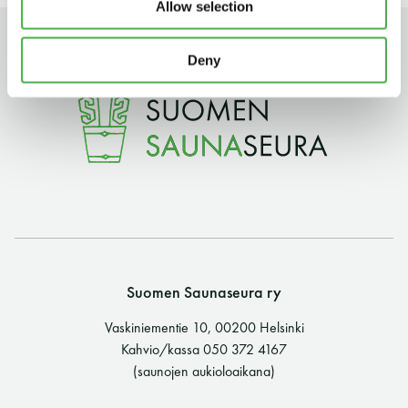
Allow selection
11 saunomiskerran kortti
120€
Deny
3kk kortti - M / N
275€ / 115€
Vuosikortti - M / N
695€ / 275€
Suomen Saunaseura ry
Suomen Saunaseura ry
Vaskiniementie 10, 00200 Helsinki
Vaskiniementie 10, 00200 Helsinki
Kahvio/kassa 050 372 4167
Kahvio/kassa 050 372 4167
(saunojen aukioloaikana)
(saunojen aukioloaikana)