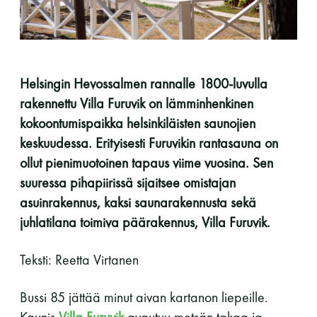
perjantai ja lauantai
-Kuukauden ensimmäinen lauantai on on
jaettu lauantai
Helsingin Hevossalmen rannalle 1800-luvulla
rakennettu Villa Furuvik on lämminhenkinen
kokoontumispaikka helsinkiläisten saunojien
keskuudessa. Erityisesti Furuvikin rantasauna on
ollut pienimuotoinen tapaus viime vuosina. Sen
suuressa pihapiirissä sijaitsee omistajan
Hinnasto
asuinrakennus, kaksi saunarakennusta sekä
juhlatilana toimiva päärakennus, Villa Furuvik.
Jäsen
12 €
Vieras jäsenen seurassa
25 €
Teksti: Reetta Virtanen
Jäsenen lapsi 7-18 v.
6 €
Bussi 85 jättää minut aivan kartanon liepeille.
Lapsi alle 7 v.
ilmainen
Kaunis
Villa Furuvik
avautuu metsän takaa ja