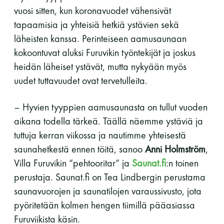
vuosi sitten, kun koronavuodet vähensivät
LUE LISÄÄ
tapaamisia ja yhteisiä hetkiä ystävien sekä
läheisten kanssa. Perinteiseen aamusaunaan
kokoontuvat aluksi Furuvikin työntekijät ja joskus
heidän läheiset ystävät, mutta nykyään myös
uudet tuttavuudet ovat tervetulleita.
– Hyvien tyyppien aamusaunasta on tullut vuoden
aikana todella tärkeä. Täällä näemme ystäviä ja
tuttuja kerran viikossa ja nautimme yhteisestä
saunahetkestä ennen töitä, sanoo
Anni Holmström
,
Villa Furuvikin “pehtooritar” ja
Saunat.fi
:n toinen
perustaja. Saunat.fi on Tea Lindbergin perustama
saunavuorojen ja saunatilojen varaussivusto, jota
pyöritetään kolmen hengen tiimillä pääasiassa
Furuviikista käsin.