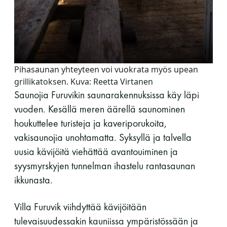
Pihasaunan yhteyteen voi vuokrata myös upean
grillikatoksen. Kuva: Reetta Virtanen
Saunojia Furuvikin saunarakennuksissa käy läpi
vuoden. Kesällä meren äärellä saunominen
houkuttelee turisteja ja kaveriporukoita,
vakisaunojia unohtamatta. Syksyllä ja talvella
uusia kävijöitä viehättää avantouiminen ja
syysmyrskyjen tunnelman ihastelu rantasaunan
ikkunasta.
Villa Furuvik viihdyttää kävijöitään
tulevaisuudessakin kauniissa ympäristössään ja