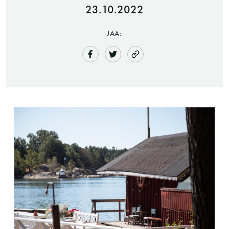
23.10.2022
JAA:
Saunatalo on avoinna
myös helatorstaina
-Naisten päivät ovat maanantai ja
torstai
-Miesten päivät tiistai, keskiviikko,