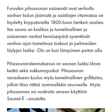
Furuvikin pihasaunan sisäseinät ovat verhoiltu
vanhan ladon jäämistä ja sisätilojen irtaimistoa on
löydetty kirpputoreilta 1800-luvun henkeä vaalien.
Itse sauna on kodikas ja tunnelmallinen ja
sisäseinien vanhat heinäseipäät syventävät
vanhan ajan tunnelmaa tuoksun ja pehmeiden
löylyjen lisäksi. Olo on kuin lämpöisen peiton alla.
Pihasaunarakennuksessa on saunan lisäksi tilava
keittiö sekä nukkumapaikat. Pihasaunan
varaukseen kuuluu myös tunnelmallinen grillikatos,
jolloin tilaa riittää isommallekin seurueelle. Myös
pihasaunan voi vuokrata omaan käyttöön
Saunat.fi –sivustolta.