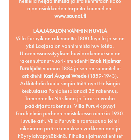
hetkellä neljää ihmistä ja sitä kehitetään koko
ajan asiakkaiden tarpeita kuunnellen.
www.saunat.fi
LAAJASALON VANHIN HUVILA
Villa Furuvik on rakennettu 1800-luvulla ja se on
yksi Laajasalon vanhimmista huviloista.
Uusrenessanssityylisen huvilarakennuksen on
rakennuttanut vuori-intendentti
Enok Hjalmar
Furuhjelm
vuonna 1884 ja sen on suunnitellut
arkkitehti
Karl August Wrede
(1859-1943).
Arkkitehdin kuuluisimpia töitä ovat Helsingin
keskustassa Pohjoisesplanadi 35 rakennus,
Tampereella Näsilinna ja Turussa vanha
pääkirjastorakennus. Villa Furuvik pysyi
Furuhjelmin perheen omistuksessa ainakin 1930-
luvulle asti. Villa Furuvikin rantasauna toimi
aikoinaan päärakennuksen verkkovajana ja
höyrylaivapysäkkinä. Pihalla sijaitsevat entiset