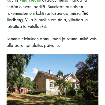
tiedän olevani perillä. Suuntaan punaisten
11 saunomiskerran kortti
120€
rakennusten ohi kohti rantasaunaa, missä
Tea
3kk kortti - M / N
275€ / 115€
Lindberg
, Villa Furuvikin omistaja, vilkuttaa ja
toivottaa tervetulleeksi.
Vuosikortti - M / N
695€ / 275€
Lämmin elokuinen aamu, meri ja sauna, mikä voisi
olla parempi aloitus päivälle.
Suomen Saunaseura ry
Vaskiniementie 10, 00200 Helsinki
Kahvio/kassa 050 372 4167
(saunojen aukioloaikana)