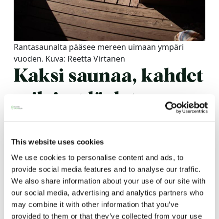
Rantasaunalta pääsee mereen uimaan ympäri
vuoden. Kuva: Reetta Virtanen
Kaksi saunaa, kahdet
erilaiset löylyt
Furuvikin rantasauna sijaitsee aivan meren äärellä
This website uses cookies
ja saunan lauteille mahtuu parhaimmillaan jopa
tusina saunojaa. Rantasauna sopii virkistyspaikaksi
We use cookies to personalise content and ads, to
provide social media features and to analyse our traffic.
työporukan kanssa tai illanistujaisiin ystävien
We also share information about your use of our site with
kesken ja tarjoaa mitä rennoimmat puitteet näihin
our social media, advertising and analytics partners who
tarkoituksiin.
may combine it with other information that you’ve
provided to them or that they’ve collected from your use