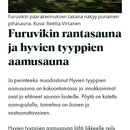
Y-tunnus: 0116872-9
Furuvikin päärakennuksen takana näkyy punainen
Tietosuojaseloste
pihasauna. Kuva: Reetta Virtanen
Furuvikin rantasauna
YHTEYSTIEDOT
ja hyvien tyyppien
aamusauna
Saunaseuran tarkoitus
Jo perinteeksi muodostunut Hyvien tyyppien
aamusauna on kokoontumassa ja innokkaimmat
Suomen Saunaseura vaalii perinteisiä, kohteliaita
ovat jo ehtineet saunan lauteille. Pöytä on katettu
saunomistapoja, joiden perustana on toisten
saunarauhan kunnioittaminen. Seura vaalii
aamupalalla, tunnelma on iloinen ja
saunakulttuuria ja pyrkii kehittämään suomalaista
vastaanottavainen.
saunaa ja edistämään sitä koskevaa tutkimusta.
Hyvien tyyppien aamusauna lähti liikkeelle reilu