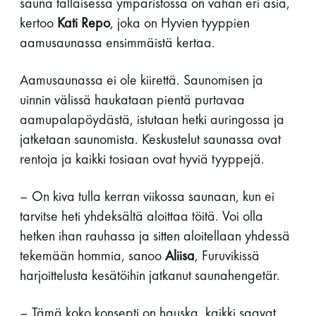
sauna tällaisessa ympäristössä on vähän eri asia,
kertoo
Kati Repo
, joka on Hyvien tyyppien
aamusaunassa ensimmäistä kertaa.
Aamusaunassa ei ole kiirettä. Saunomisen ja
uinnin välissä haukataan pientä purtavaa
aamupalapöydästä, istutaan hetki auringossa ja
jatketaan saunomista. Keskustelut saunassa ovat
rentoja ja kaikki tosiaan ovat hyviä tyyppejä.
– On kiva tulla kerran viikossa saunaan, kun ei
tarvitse heti yhdeksältä aloittaa töitä. Voi olla
hetken ihan rauhassa ja sitten aloitellaan yhdessä
tekemään hommia, sanoo
Aliisa
, Furuvikissä
harjoittelusta kesätöihin jatkanut saunahengetär.
– Tämä koko konsepti on hauska, kaikki saavat