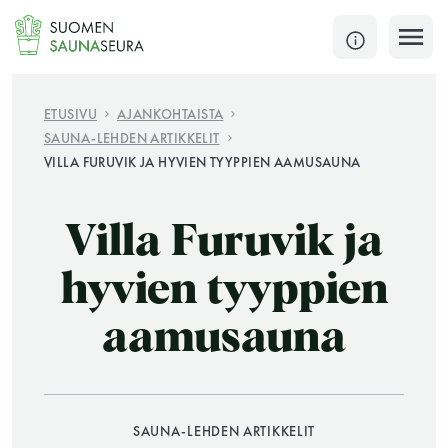
Siirry
sisältöön
SULJE
ETUSIVU
AJANKOHTAISTA
SAUNA-LEHDEN ARTIKKELIT
Jokaisen kuun 1. lauantai on jaettu ja jokaisen kuun
VILLA FURUVIK JA HYVIEN TYYPPIEN AAMUSAUNA
1. maanantai huoltomaanantai
KATSO TARKEMMAT AUKIOLOAJAT
Villa Furuvik ja
HAE
hyvien tyyppien
JÄSENSIVUT
aamusauna
SAUNA-LEHDEN ARTIKKELIT