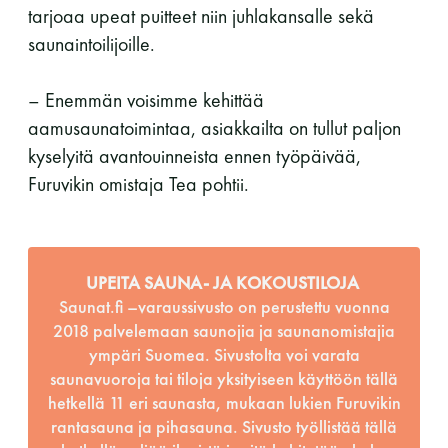
tarjoaa upeat puitteet niin juhlakansalle sekä
saunaintoilijoille.
– Enemmän voisimme kehittää
aamusaunatoimintaa, asiakkailta on tullut paljon
kyselyitä avantouinneista ennen työpäivää,
Furuvikin omistaja Tea pohtii.
UPEITA SAUNA- JA KOKOUSTILOJA
Saunat.fi –varaussivusto on perustettu vuonna
2018 palvelemaan saunojia ja saunanomistajia
ympäri Suomea. Sivustolta voi varata
saunavuoroja tai tiloja yksityiseen käyttöön tällä
hetkellä 11 eri saunasta, mukaan lukien Furuvikin
rantasauna ja pihasauna. Sivusto työllistää tällä